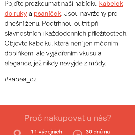
kabelek
Pojďte prozkoumat naši nabídku
do ruky
a
psaníček
. Jsou navrženy pro
dnešní ženu. Podtrhnou outfit při
slavnostních i každodenních příležitostech.
Objevte kabelku, která není jen módním
doplňkem, ale vyjádřením vkusu a
elegance, jež nikdy nevyjde z módy.
#kabea_cz
Proč nakupovat u nás?
11 výdejních
30 dnů na