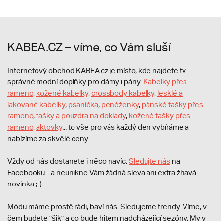
KABEA.CZ – víme, co Vám sluší
Internetový obchod KABEA.cz je místo, kde najdete ty
správné modní doplňky pro dámy i pány.
Kabelky přes
rameno
,
kožené kabelky
,
crossbody kabelky
,
lesklé a
lakované kabelky
,
psaníčka
,
peněženky
,
pánské tašky přes
rameno
,
tašky a pouzdra na doklady
,
kožené tašky přes
rameno
,
aktovky
... to vše pro vás každý den vybíráme a
nabízíme za skvělé ceny.
Vždy od nás dostanete i něco navíc.
S
ledujte nás
na
Facebooku - a neunikne Vám žádná sleva ani extra žhavá
novinka ;-).
Módu máme prostě rádi, baví nás. Sledujeme trendy. Víme, v
čem budete "šik" a co bude hitem nadcházející sezóny. My v