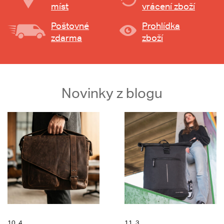
míst
vrácení zboží
Poštovné
Prohlídka
zdarma
zboží
Novinky z blogu
10. 4.
11. 3.