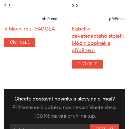
9. 3.
9. 2.
přečteno
přečteno
V hlavní roli - FAGOLA
Kabelky
devatenáctého století:
ČÍST CELÉ
Módní doplněk s
příběhem
ČÍST CELÉ
Chcete dostávat novinky a slevy na e-mail?
Přihlaste se k odběru novinek a získejte slevu
100 Kč na váš první nákup.