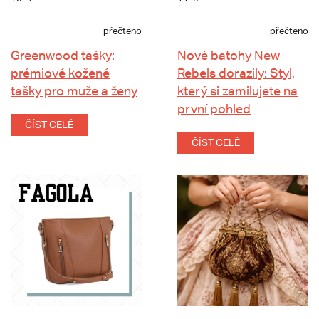
přečteno
přečteno
Greenwood tašky:
Nové batohy New
prémiové kožené
Rebels dorazily: Styl,
tašky pro muže a ženy
který si zamilujete na
první pohled
ČÍST CELÉ
ČÍST CELÉ