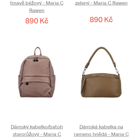
tmavě béžový - Maria C
zelený - Maria C Rawen
Rawen
890 Kč
890 Kč
Dámský kabelko/batoh
Dámská kabelka na
starorůžový - Maria C
rameno hnědá - Maria C