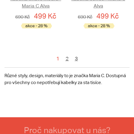
Maria C Alva
Alva
499 Kč
499 Kč
690 Kč
690 Kč
akce - 28 %
akce - 28 %
1
2
3
Různé styly, design, materiály to je značka Maria C. Dostupná
pro všechny co nepotřebují kabelky za sta tisíce.
Proč nakupovat u nás?