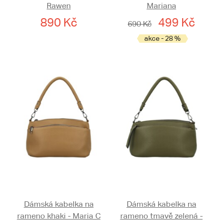
Rawen
Mariana
890 Kč
499 Kč
690 Kč
akce - 28 %
Dámská kabelka na
Dámská kabelka na
rameno khaki - Maria C
rameno tmavě zelená -