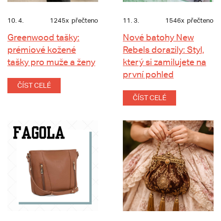
10. 4.
1245x
přečteno
11. 3.
1546x
přečteno
Greenwood tašky:
Nové batohy New
prémiové kožené
Rebels dorazily: Styl,
tašky pro muže a ženy
který si zamilujete na
první pohled
ČÍST CELÉ
ČÍST CELÉ