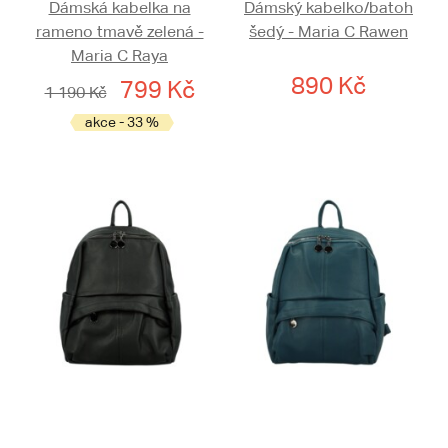
Dámská kabelka na
Dámský kabelko/batoh
rameno tmavě zelená -
šedý - Maria C Rawen
Maria C Raya
890 Kč
799 Kč
1 190 Kč
akce - 33 %