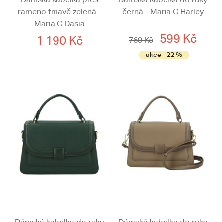
rameno tmavě zelená -
černá - Maria C Harley
Maria C Dasia
599 Kč
1 190 Kč
769 Kč
akce - 22 %
Dámská kabelka do ruky
Dámská kabelka do ruky