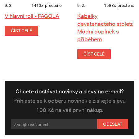
9. 3.
1413x
přečteno
9. 2.
1583x
přečteno
V hlavní roli - FAGOLA
Kabelky
devatenáctého století:
ČÍST CELÉ
Módní doplněk s
příběhem
ČÍST CELÉ
Chcete dostávat novinky a slevy na e-mail?
Přihlaste se k odběru novinek a získejte slevu
100 Kč na váš první nákup.
ODESLAT