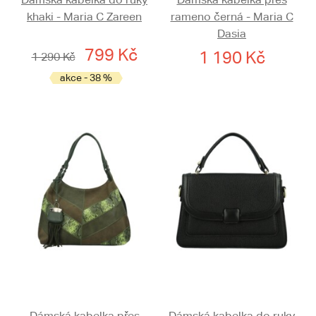
khaki - Maria C Zareen
rameno černá - Maria C
Dasia
799 Kč
1 190 Kč
1 290 Kč
akce - 38 %
Dámská kabelka přes
Dámská kabelka do ruky