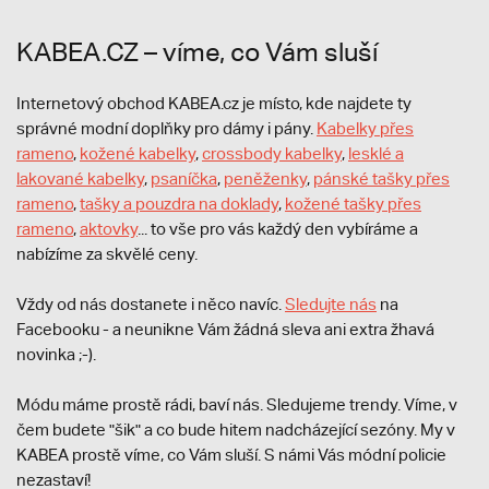
KABEA.CZ – víme, co Vám sluší
Internetový obchod KABEA.cz je místo, kde najdete ty
správné modní doplňky pro dámy i pány.
Kabelky přes
rameno
,
kožené kabelky
,
crossbody kabelky
,
lesklé a
lakované kabelky
,
psaníčka
,
peněženky
,
pánské tašky přes
rameno
,
tašky a pouzdra na doklady
,
kožené tašky přes
rameno
,
aktovky
... to vše pro vás každý den vybíráme a
nabízíme za skvělé ceny.
Vždy od nás dostanete i něco navíc.
S
ledujte nás
na
Facebooku - a neunikne Vám žádná sleva ani extra žhavá
novinka ;-).
Módu máme prostě rádi, baví nás. Sledujeme trendy. Víme, v
čem budete "šik" a co bude hitem nadcházející sezóny. My v
KABEA prostě víme, co Vám sluší. S námi Vás módní policie
nezastaví!