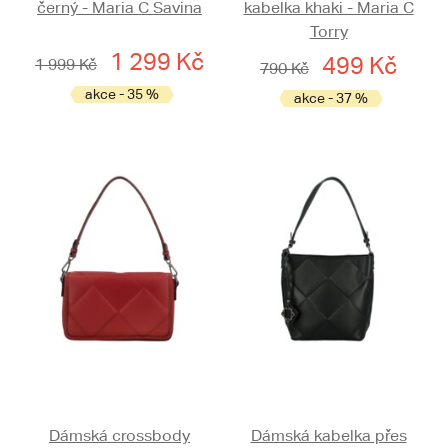
černý - Maria C Savina
kabelka khaki - Maria C
Torry
1 299 Kč
499 Kč
1 999 Kč
790 Kč
akce - 35 %
akce - 37 %
Dámská crossbody
Dámská kabelka přes