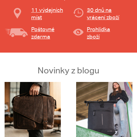
11 výdejních
30 dnů na
míst
vrácení zboží
Poštovné
Prohlídka
zdarma
zboží
Novinky z blogu