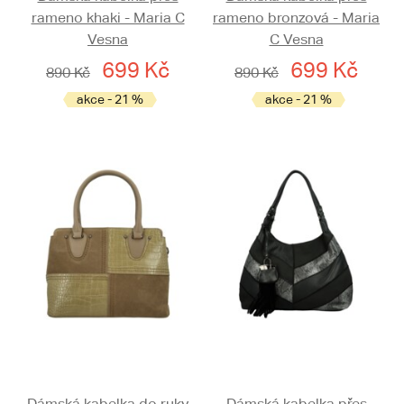
rameno khaki - Maria C
rameno bronzová - Maria
Vesna
C Vesna
699 Kč
699 Kč
890 Kč
890 Kč
akce - 21 %
akce - 21 %
Dámská kabelka do ruky
Dámská kabelka přes