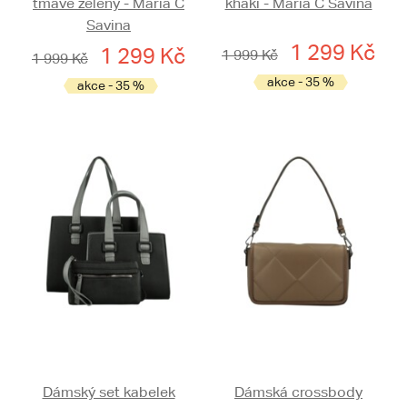
tmavě zelený - Maria C
khaki - Maria C Savina
Savina
1 299 Kč
1 299 Kč
1 999 Kč
1 999 Kč
akce - 35 %
akce - 35 %
Dámský set kabelek
Dámská crossbody