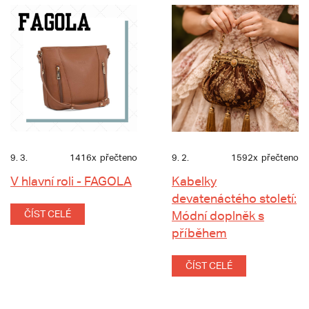
9. 3.
1416x
přečteno
9. 2.
1592x
přečteno
V hlavní roli - FAGOLA
Kabelky
devatenáctého století:
ČÍST CELÉ
Módní doplněk s
příběhem
ČÍST CELÉ