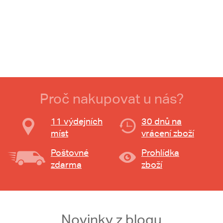
Proč nakupovat u nás?
11 výdejních
30 dnů na
míst
vrácení zboží
Poštovné
Prohlídka
zdarma
zboží
Novinky z blogu