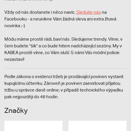
Vždy od nás dostanete i něco navíc.
S
ledujte nás
na
Facebooku - a neunikne Vám žádná sleva ani extra žhavá
novinka ;-).
Módu máme prostě rádi, baví nás. Sledujeme trendy. Víme, v
čem budete "šik" a co bude hitem nadcházející sezóny. My v
KABEA prostě víme, co Vám sluší. S námi Vás módní policie
nezastaví!
Podle zákona o evidenci tržeb je prodávající povinen vystavit
kupujícímu účtenku. Zároveň je povinen zaevidovat přijatou
tržbu u správce daně online; v případě technického výpadku
pak nejpozději do 48 hodin.
Značky