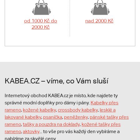
od 1000 Kč do
nad 2000 Kč
2000 Kč
KABEA.CZ – víme, co Vám sluší
Internetový obchod KABEA.cz je místo, kde najdete ty
správné modní doplňky pro dámy i pány.
Kabelky přes
rameno
,
kožené kabelky
,
crossbody kabelky
,
lesklé a
lakované kabelky
,
psaníčka
,
peněženky
,
pánské tašky přes
rameno
,
tašky a pouzdra na doklady
,
kožené tašky přes
rameno
,
aktovky
... to vše pro vás každý den vybíráme a
nabízíme za skvělé ceny.