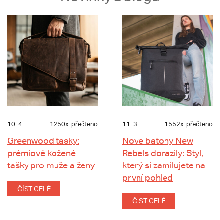
10. 4.
1250x
přečteno
11. 3.
1552x
přečteno
Greenwood tašky:
Nové batohy New
prémiové kožené
Rebels dorazily: Styl,
tašky pro muže a ženy
který si zamilujete na
první pohled
ČÍST CELÉ
ČÍST CELÉ