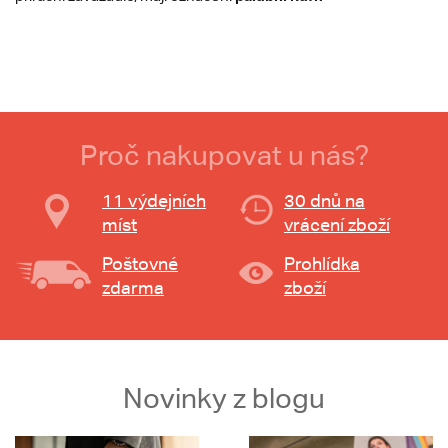
Proč nakupovat u nás?
11 výdejních
30 dnů na
míst
vrácení zboží
Poštovné
Prohlídka
zdarma
zboží
Novinky z blogu