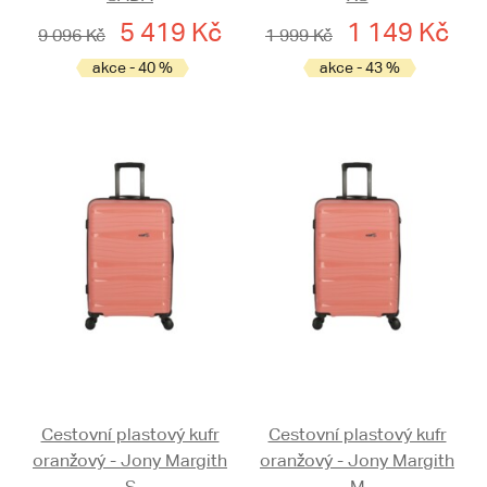
5 419 Kč
1 149 Kč
9 096 Kč
1 999 Kč
akce - 40 %
akce - 43 %
Cestovní plastový kufr
Cestovní plastový kufr
oranžový - Jony Margith
oranžový - Jony Margith
S
M