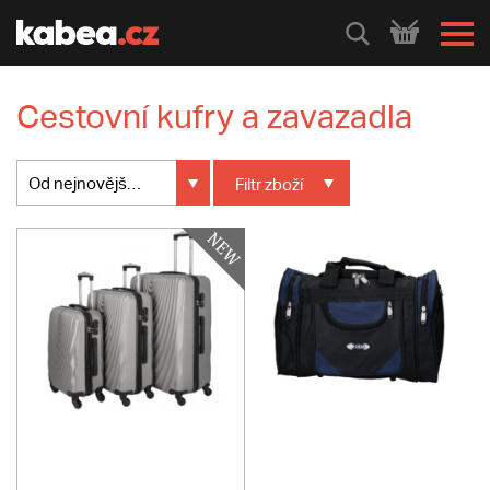
HLEDEJ
Cestovní kufry a zavazadla
Od nejnovějšího
Filtr
zboží