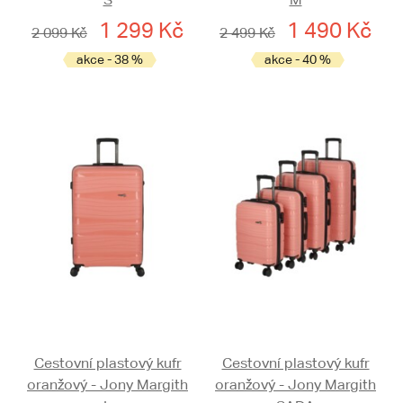
1 299 Kč
1 490 Kč
2 099 Kč
2 499 Kč
akce - 38 %
akce - 40 %
Cestovní plastový kufr
Cestovní plastový kufr
oranžový - Jony Margith
oranžový - Jony Margith