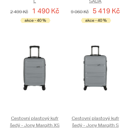
L
SADA
1 490 Kč
5 419 Kč
2 499 Kč
9 060 Kč
akce - 40 %
akce - 40 %
Cestovní plastový kufr
Cestovní plastový kufr
šedý - Jony Margith XS
šedý - Jony Margith S