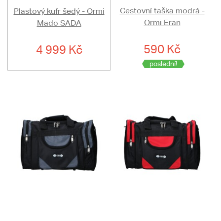
Cestovní taška modrá -
Plastový kufr šedý - Ormi
Ormi Eran
Mado SADA
590 Kč
4 999 Kč
poslední!