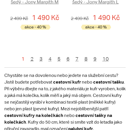
šedý - Jony Margith M
šedý - Jony Margith L
1 490 Kč
1 490 Kč
2 499 Kč
2 499 Kč
akce - 40 %
akce - 40 %
1
2
3
4
5
6
7
8
9
10
Chystáte se na dovolenou nebo jedete na služební cestu?
cestovní kufr
cestovní tašku
Jistě budete potřebovat
nebo
.
Při výběru dbejte na to, z jakého materiálu je kufr vyroben, kolik
a jaká má kolečka, kolik měří a jaký má objem. Cestovní kufry
se nejčastěji vyrábí v kombinaci textil-plast (měkké kufry)
nebo jen plast (pevné kufry). Mezi nejoblíbenější patří
cestovní kufry na kolečkách
cestovní tašky na
nebo
kolečkách
. Kufry do 50 cm, které si smíte vzít do letadla jako
palubní kufr.
příruční zavazadlo, mají označení