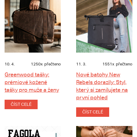
10. 4.
1250x
přečteno
11. 3.
1551x
přečteno
Greenwood tašky:
Nové batohy New
prémiové kožené
Rebels dorazily: Styl,
tašky pro muže a ženy
který si zamilujete na
první pohled
ČÍST CELÉ
ČÍST CELÉ