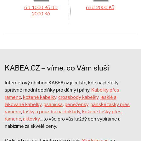
od 1000 Kč do
nad 2000 Kč
2000 Kč
KABEA.CZ – víme, co Vám sluší
Internetový obchod KABEA.cz je místo, kde najdete ty
správné modní doplňky pro dámy i pány.
Kabelky přes
rameno
,
kožené kabelky
,
crossbody kabelky
,
lesklé a
lakované kabelky
,
psaníčka
,
peněženky
,
pánské tašky přes
rameno
,
tašky a pouzdra na doklady
,
kožené tašky přes
rameno
,
aktovky
... to vše pro vás každý den vybíráme a
nabízíme za skvělé ceny.
Vždy od nás dostanete i něco navíc.
S
ledujte nás
na