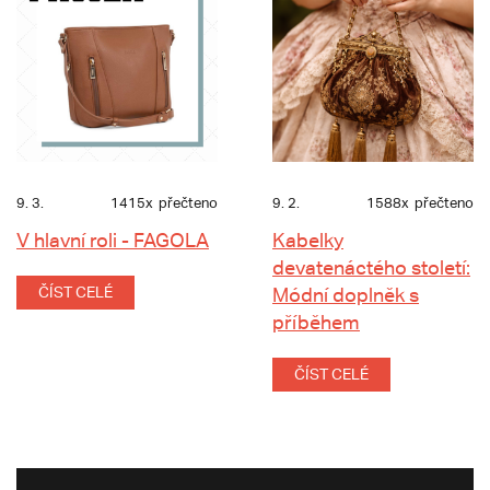
9. 3.
1415x
přečteno
9. 2.
1588x
přečteno
V hlavní roli - FAGOLA
Kabelky
devatenáctého století:
ČÍST CELÉ
Módní doplněk s
příběhem
ČÍST CELÉ