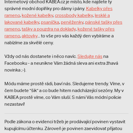
Internetový obchod KABEA.cz je místo, kde najdete ty
správné modní doplňky pro dámy i pány.
Kabelky přes
rameno
,
kožené kabelky
,
crossbody kabelky
,
lesklé a
lakované kabelky
,
psaníčka
,
peněženky
,
pánské tašky přes
rameno
,
tašky a pouzdra na doklady
,
kožené tašky přes
rameno
,
aktovky
... to vše pro vás každý den vybíráme a
nabízíme za skvělé ceny.
Vždy od nás dostanete i něco navíc.
S
ledujte nás
na
Facebooku - a neunikne Vám žádná sleva ani extra žhavá
novinka ;-).
Módu máme prostě rádi, baví nás. Sledujeme trendy. Víme, v
čem budete "šik" a co bude hitem nadcházející sezóny. My v
KABEA prostě víme, co Vám sluší. S námi Vás módní policie
nezastaví!
Podle zákona o evidenci tržeb je prodávající povinen vystavit
kupujícímu účtenku. Zároveň je povinen zaevidovat přijatou