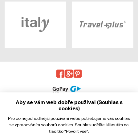
Aby se vám web dobře používal (Souhlas s
cookies)
© 2013 - 2026 kabea.cz
Pro co nejpohodlnější používání webu potřebujeme váš
souhlas
Obchodní podmínky
se zpracováním souborů cookies. Souhlas udělíte kliknutím na
tlačítko "Povolit vše".
Ochrana osobních údajů