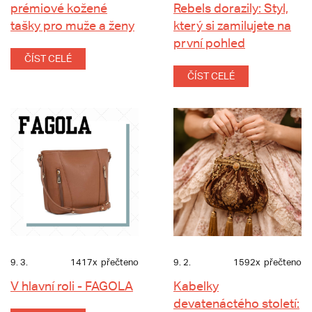
prémiové kožené
Rebels dorazily: Styl,
tašky pro muže a ženy
který si zamilujete na
první pohled
ČÍST CELÉ
ČÍST CELÉ
9. 3.
1417x
přečteno
9. 2.
1592x
přečteno
V hlavní roli - FAGOLA
Kabelky
devatenáctého století: