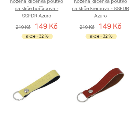
Kožená klíčenka poutko
Kožená klíčenka poutko
na klíče hořčicová -
na klíče krémová - SSFDR
SSFDR Azuro
Azuro
149 Kč
149 Kč
219 Kč
219 Kč
akce - 32 %
akce - 32 %