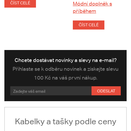
ČÍST CELÉ
Módní doplněk s
příběhem
ČÍST CELÉ
Chcete dostávat novinky a slevy na e-mail?
Přihlaste se k odběru novinek a získejte slevu
100 Kč na váš první nákup.
ODESLAT
Kabelky a tašky podle ceny