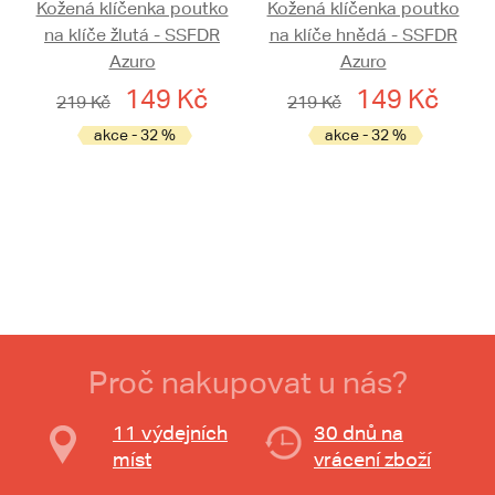
Kožená klíčenka poutko
Kožená klíčenka poutko
na klíče žlutá - SSFDR
na klíče hnědá - SSFDR
Azuro
Azuro
149 Kč
149 Kč
219 Kč
219 Kč
akce - 32 %
akce - 32 %
Proč nakupovat u nás?
11 výdejních
30 dnů na
míst
vrácení zboží