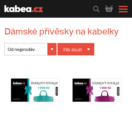
HLEDEJ
Dámské přívěsky na kabelky
Od nejprodávanějšího
Filtr
zboží