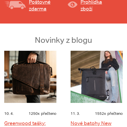
Poštovné
Prohlídka
zdarma
zboží
Novinky z blogu
10. 4.
1250x
přečteno
11. 3.
1552x
přečteno
Greenwood tašky:
Nové batohy New