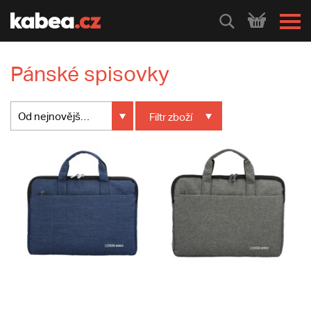
HLEDEJ
Pánské spisovky
Od nejnovějšího
Filtr
zboží