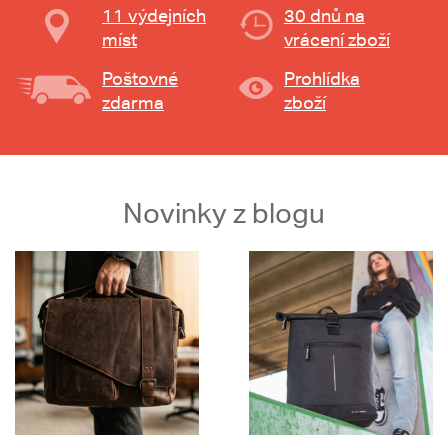
11 výdejních
30 dnů na
míst
vrácení zboží
Poštovné
Prohlídka
zdarma
zboží
Novinky z blogu