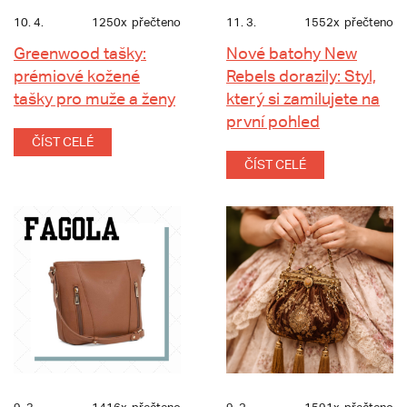
10. 4.
1250x
přečteno
11. 3.
1552x
přečteno
Greenwood tašky:
Nové batohy New
prémiové kožené
Rebels dorazily: Styl,
tašky pro muže a ženy
který si zamilujete na
první pohled
ČÍST CELÉ
ČÍST CELÉ