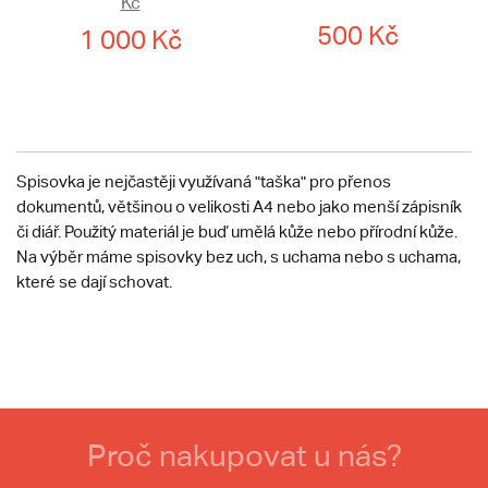
Kč
500 Kč
1 000 Kč
Spisovka je nejčastěji využívaná "taška" pro přenos
dokumentů, většinou o velikosti A4 nebo jako menší zápisník
či diář. Použitý materiál je buď umělá kůže nebo přírodní kůže.
Na výběr máme spisovky bez uch, s uchama nebo s uchama,
které se dají schovat.
Proč nakupovat u nás?