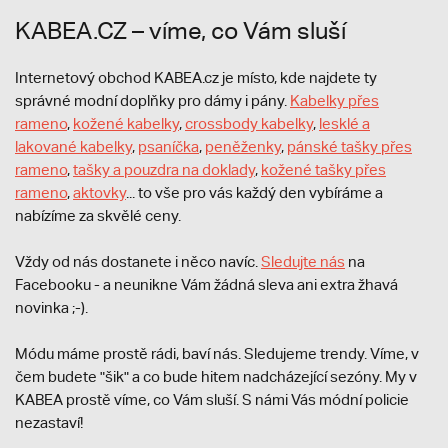
KABEA.CZ – víme, co Vám sluší
Internetový obchod KABEA.cz je místo, kde najdete ty
správné modní doplňky pro dámy i pány.
Kabelky přes
rameno
,
kožené kabelky
,
crossbody kabelky
,
lesklé a
lakované kabelky
,
psaníčka
,
peněženky
,
pánské tašky přes
rameno
,
tašky a pouzdra na doklady
,
kožené tašky přes
rameno
,
aktovky
... to vše pro vás každý den vybíráme a
nabízíme za skvělé ceny.
Vždy od nás dostanete i něco navíc.
S
ledujte nás
na
Facebooku - a neunikne Vám žádná sleva ani extra žhavá
novinka ;-).
Módu máme prostě rádi, baví nás. Sledujeme trendy. Víme, v
čem budete "šik" a co bude hitem nadcházející sezóny. My v
KABEA prostě víme, co Vám sluší. S námi Vás módní policie
nezastaví!