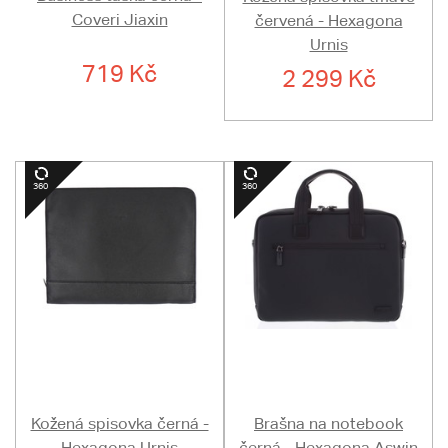
Coveri Jiaxin
červená - Hexagona
Urnis
719 Kč
2 299 Kč
Kožená spisovka černá -
Brašna na notebook
Hexagona Urnis
černá - Hexagona Aswin