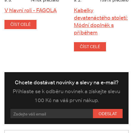
9. 3.
1416x
přečteno
9. 2.
1591x
přečteno
V hlavní roli - FAGOLA
Kabelky
devatenáctého století:
ČÍST CELÉ
Módní doplněk s
příběhem
ČÍST CELÉ
Chcete dostávat novinky a slevy na e-mail?
Přihlaste se k odběru novinek a získejte slevu
100 Kč na váš první nákup.
ODESLAT