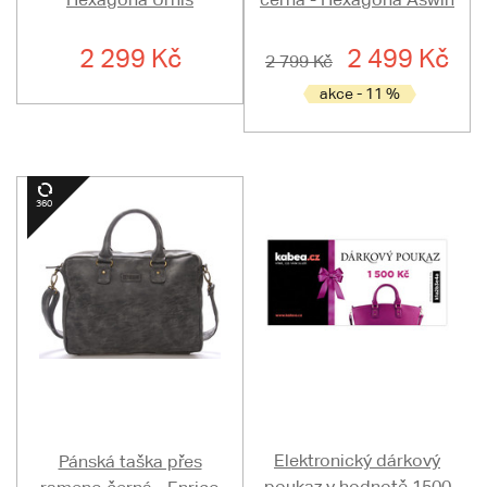
2 299 Kč
2 499 Kč
2 799 Kč
akce - 11 %
Elektronický dárkový
Pánská taška přes
poukaz v hodnotě 1500