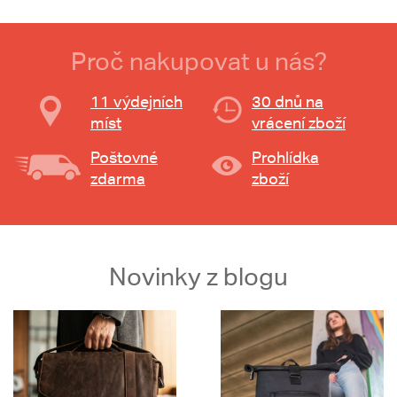
Proč nakupovat u nás?
11 výdejních
30 dnů na
míst
vrácení zboží
Poštovné
Prohlídka
zdarma
zboží
Novinky z blogu