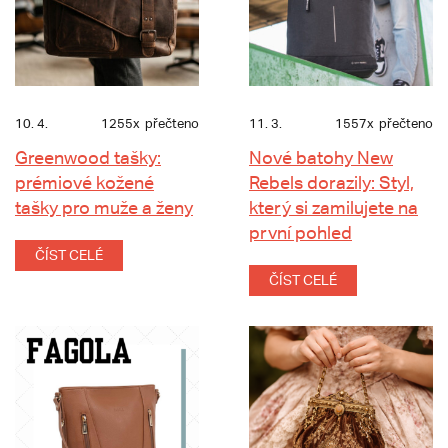
10. 4.
1255x
přečteno
11. 3.
1557x
přečteno
Greenwood tašky:
Nové batohy New
prémiové kožené
Rebels dorazily: Styl,
tašky pro muže a ženy
který si zamilujete na
první pohled
ČÍST CELÉ
ČÍST CELÉ