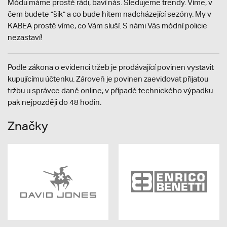
Módu máme prostě rádi, baví nás. Sledujeme trendy. Víme, v
čem budete "šik" a co bude hitem nadcházející sezóny. My v
KABEA prostě víme, co Vám sluší. S námi Vás módní policie
nezastaví!
Podle zákona o evidenci tržeb je prodávající povinen vystavit
kupujícímu účtenku. Zároveň je povinen zaevidovat přijatou
tržbu u správce daně online; v případě technického výpadku
pak nejpozději do 48 hodin.
Značky