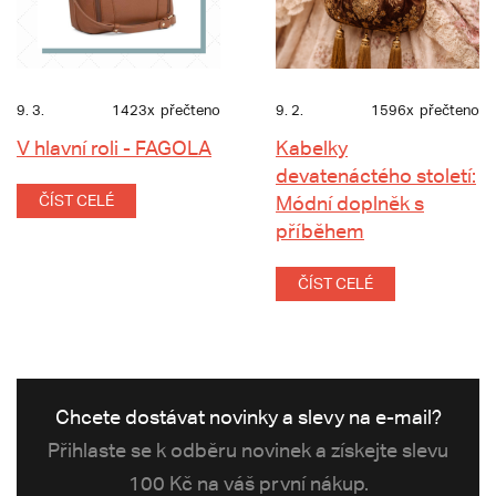
9. 3.
1423x
přečteno
9. 2.
1596x
přečteno
V hlavní roli - FAGOLA
Kabelky
devatenáctého století:
ČÍST CELÉ
Módní doplněk s
příběhem
ČÍST CELÉ
Chcete dostávat novinky a slevy na e-mail?
Přihlaste se k odběru novinek a získejte slevu
100 Kč na váš první nákup.