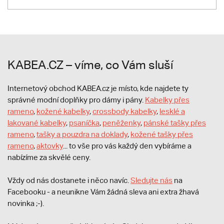
KABEA.CZ – víme, co Vám sluší
Internetový obchod KABEA.cz je místo, kde najdete ty
správné modní doplňky pro dámy i pány.
Kabelky přes
rameno
,
kožené kabelky
,
crossbody kabelky
,
lesklé a
lakované kabelky
,
psaníčka
,
peněženky
,
pánské tašky přes
rameno
,
tašky a pouzdra na doklady
,
kožené tašky přes
rameno
,
aktovky
... to vše pro vás každý den vybíráme a
nabízíme za skvělé ceny.
Vždy od nás dostanete i něco navíc.
S
ledujte nás
na
Facebooku - a neunikne Vám žádná sleva ani extra žhavá
novinka ;-).