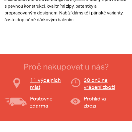
s pevnou konstrukcí, kvalitními zipy, patentky a
propracovaným designem. Nabízí dámské i pánské varianty,
často doplněné dárkovým balením.
Proč nakupovat u nás?
11 výdejních
30 dnů na
míst
vrácení zboží
Poštovné
Prohlídka
zdarma
zboží