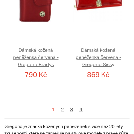
Dámská kožená
Dámská kožená
peněženka červená -
peněženka červená -
Gregorio Bradys
Gregorio Sissy
790 Kč
869 Kč
1
2
3
4
Gregorio je značka kožených peněženek s více než 20 lety
zkušeností, která se zaměřuje na stylové modely z pravé kůže