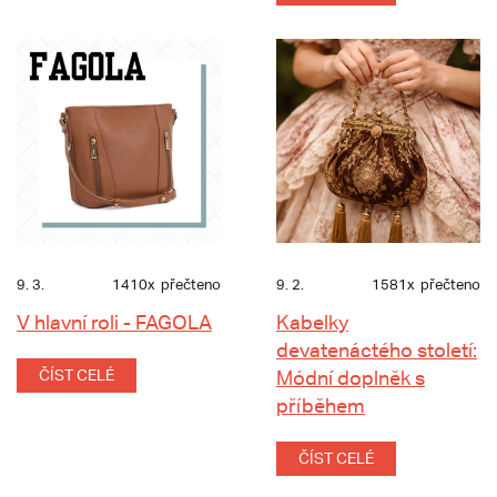
9. 3.
1410x
přečteno
9. 2.
1581x
přečteno
V hlavní roli - FAGOLA
Kabelky
devatenáctého století:
ČÍST CELÉ
Módní doplněk s
příběhem
ČÍST CELÉ