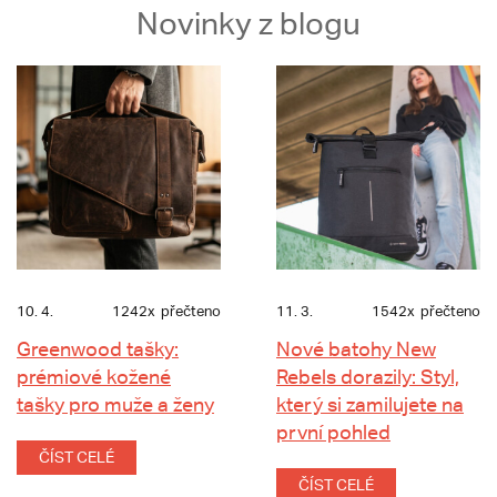
Novinky z blogu
10. 4.
1242x
přečteno
11. 3.
1542x
přečteno
Greenwood tašky:
Nové batohy New
prémiové kožené
Rebels dorazily: Styl,
tašky pro muže a ženy
který si zamilujete na
první pohled
ČÍST CELÉ
ČÍST CELÉ