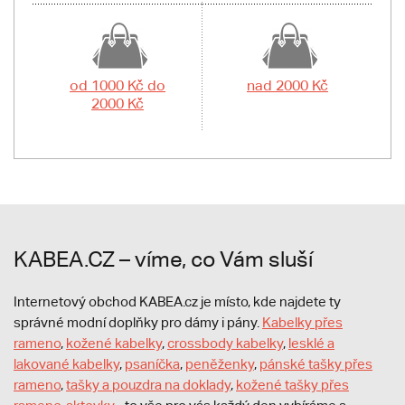
od 1000 Kč do
nad 2000 Kč
2000 Kč
KABEA.CZ – víme, co Vám sluší
Internetový obchod KABEA.cz je místo, kde najdete ty
správné modní doplňky pro dámy i pány.
Kabelky přes
rameno
,
kožené kabelky
,
crossbody kabelky
,
lesklé a
lakované kabelky
,
psaníčka
,
peněženky
,
pánské tašky přes
rameno
,
tašky a pouzdra na doklady
,
kožené tašky přes