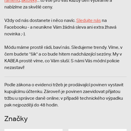
rameno
,
aktovky
... to vše pro vás každý den vybíráme a
nabízíme za skvělé ceny.
Vždy od nás dostanete i něco navíc.
S
ledujte nás
na
Facebooku - a neunikne Vám žádná sleva ani extra žhavá
novinka ;-).
Módu máme prostě rádi, baví nás. Sledujeme trendy. Víme, v
čem budete "šik" a co bude hitem nadcházející sezóny. My v
KABEA prostě víme, co Vám sluší. S námi Vás módní policie
nezastaví!
Podle zákona o evidenci tržeb je prodávající povinen vystavit
kupujícímu účtenku. Zároveň je povinen zaevidovat přijatou
tržbu u správce daně online; v případě technického výpadku
pak nejpozději do 48 hodin.
Značky