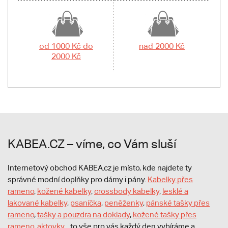
od 1000 Kč do
nad 2000 Kč
2000 Kč
KABEA.CZ – víme, co Vám sluší
Internetový obchod KABEA.cz je místo, kde najdete ty
správné modní doplňky pro dámy i pány.
Kabelky přes
rameno
,
kožené kabelky
,
crossbody kabelky
,
lesklé a
lakované kabelky
,
psaníčka
,
peněženky
,
pánské tašky přes
rameno
,
tašky a pouzdra na doklady
,
kožené tašky přes
rameno
,
aktovky
... to vše pro vás každý den vybíráme a