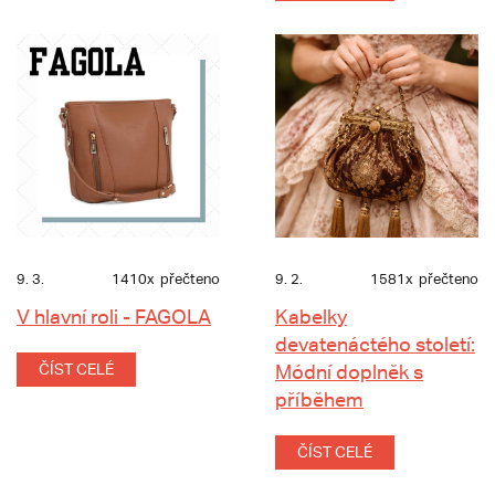
9. 3.
1410x
přečteno
9. 2.
1581x
přečteno
V hlavní roli - FAGOLA
Kabelky
devatenáctého století:
ČÍST CELÉ
Módní doplněk s
příběhem
ČÍST CELÉ