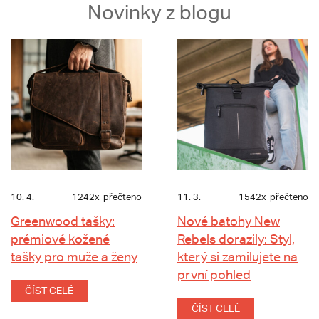
Novinky z blogu
10. 4.
1242x
přečteno
11. 3.
1542x
přečteno
Greenwood tašky:
Nové batohy New
prémiové kožené
Rebels dorazily: Styl,
tašky pro muže a ženy
který si zamilujete na
první pohled
ČÍST CELÉ
ČÍST CELÉ