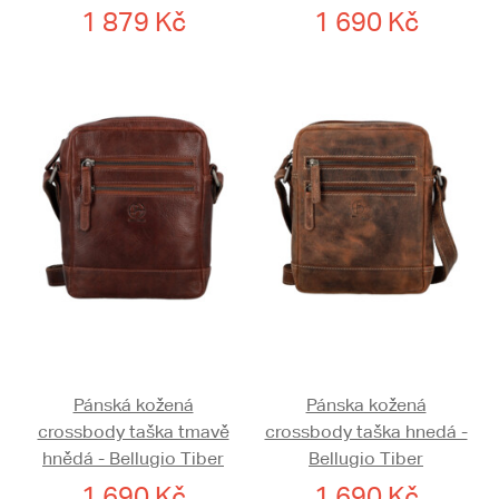
1 879 Kč
1 690 Kč
Pánská kožená
Pánska kožená
crossbody taška tmavě
crossbody taška hnedá -
hnědá - Bellugio Tiber
Bellugio Tiber
1 690 Kč
1 690 Kč