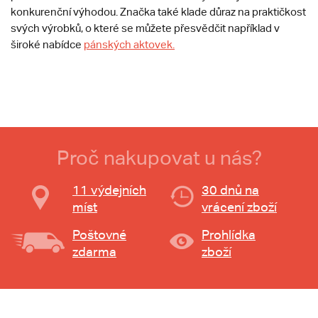
konkurenční výhodou. Značka také klade důraz na praktičkost
svých výrobků, o které se můžete přesvědčit například v
široké nabídce
pánských aktovek.
Proč nakupovat u nás?
11 výdejních
30 dnů na
míst
vrácení zboží
Poštovné
Prohlídka
zdarma
zboží