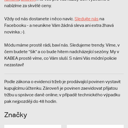
nabízíme za skvělé ceny.
Vždy od nás dostanete i něco navíc.
S
ledujte nás
na
Facebooku - a neunikne Vám žádná sleva ani extra žhavá
novinka ;-).
Módu máme prostě rádi, baví nás. Sledujeme trendy. Víme, v
čem budete "šik" a co bude hitem nadcházející sezóny. My v
KABEA prostě víme, co Vám sluší. S námi Vás módní policie
nezastaví!
Podle zákona o evidenci tržeb je prodávající povinen vystavit
kupujícímu účtenku. Zároveň je povinen zaevidovat přijatou
tržbu u správce daně online; v případě technického výpadku
pak nejpozději do 48 hodin.
Značky