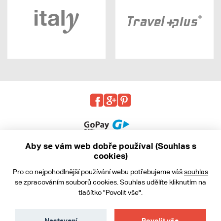
Aby se vám web dobře používal (Souhlas s
cookies)
© 2013 - 2026 kabea.cz
Pro co nejpohodlnější používání webu potřebujeme váš
souhlas
Obchodní podmínky
se zpracováním souborů cookies. Souhlas udělíte kliknutím na
tlačítko "Povolit vše".
Ochrana osobních údajů
Cookies
Nastavení
Povolit vše