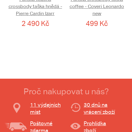
crossbody taška hnědá -
coffee - Coveri Leonardo
Pierre Cardin Izarr
new
2 490 Kč
499 Kč
Proč nakupovat u nás?
11 výdejních
30 dnů na
míst
vrácení zboží
Poštovné
Prohlídka
zdarma
zboží