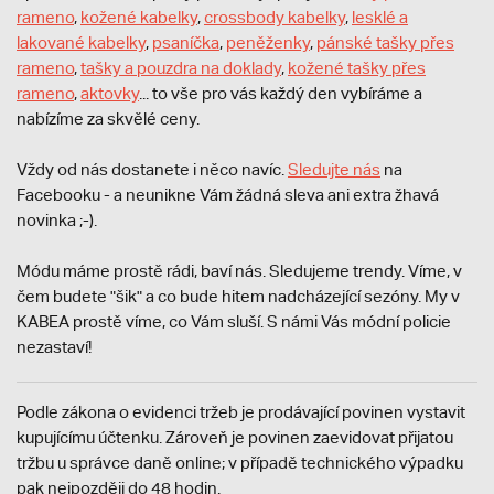
rameno
,
kožené kabelky
,
crossbody kabelky
,
lesklé a
lakované kabelky
,
psaníčka
,
peněženky
,
pánské tašky přes
rameno
,
tašky a pouzdra na doklady
,
kožené tašky přes
rameno
,
aktovky
... to vše pro vás každý den vybíráme a
nabízíme za skvělé ceny.
Vždy od nás dostanete i něco navíc.
S
ledujte nás
na
Facebooku - a neunikne Vám žádná sleva ani extra žhavá
novinka ;-).
Módu máme prostě rádi, baví nás. Sledujeme trendy. Víme, v
čem budete "šik" a co bude hitem nadcházející sezóny. My v
KABEA prostě víme, co Vám sluší. S námi Vás módní policie
nezastaví!
Podle zákona o evidenci tržeb je prodávající povinen vystavit
kupujícímu účtenku. Zároveň je povinen zaevidovat přijatou
tržbu u správce daně online; v případě technického výpadku
pak nejpozději do 48 hodin.