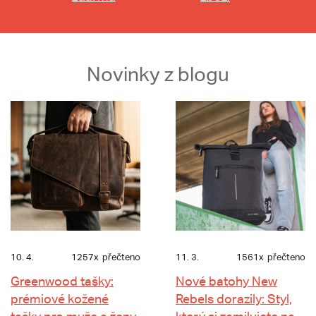
Novinky z blogu
10. 4.
1257x
přečteno
11. 3.
1561x
přečteno
Greenwood tašky:
Nové batohy New
prémiové kožené
Rebels dorazily: Styl,