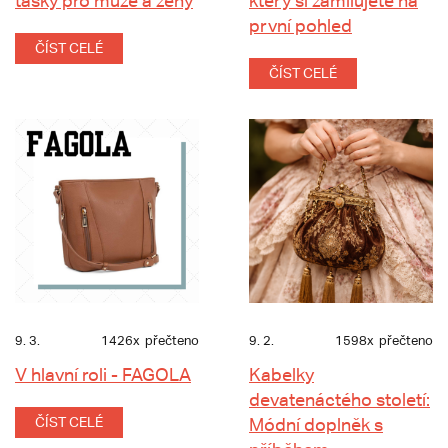
tašky pro muže a ženy
který si zamilujete na
první pohled
ČÍST CELÉ
ČÍST CELÉ
9. 3.
1426x
přečteno
9. 2.
1598x
přečteno
V hlavní roli - FAGOLA
Kabelky
devatenáctého století:
ČÍST CELÉ
Módní doplněk s