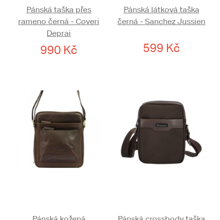
Pánská taška přes
Pánská látková taška
rameno černá - Coveri
černá - Sanchez Jussien
Deprai
599 Kč
990 Kč
Pánská kožená
Pánská crossbody taška