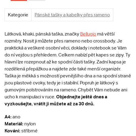
Kategorie
Pánské tašky a kabelky přes rameno
Látková, khaki, pánská taška, značky
Bellugio
má větší
rozměry. Nosit ji můžete přes rameno nebo crossbody. Je
praktická a veškeré osobní věci, doklady i notebook se Vám
do ní vejdou s přehledem. Celkem nabízí pět kapes se zipy. Ty
hlavní lze rozepnout až ke spodní části tašky. Zadní kapsa je
rozdělená přepážkou a najdete zde také menší organizér.
Taška je měkká s možností pevnějšího dna a na spodní straně
jsou plastové cvoky, tedy je i stabilní. Popruh je látkový s
gumovým polstrováním na rameno. Chybět Vám nebude ani
Objednejte ještě dnes a
ucho k manipulaci v ruce.
vyzkoušejte, vrátit ji můžete až za 30 dnů.
A4:
ano
Materiál:
nylon
Kování:
stříbrné