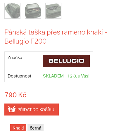
Pánská taška přes rameno khaki -
Bellugio F200
Značka
Dostupnost
SKLADEM - 12.8. u Vás!
790 Kč
PŘIDAT DO KOŠÍKU
Khaki
černá