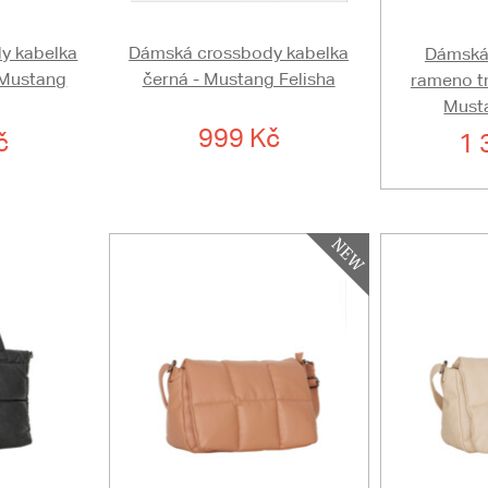
y kabelka
Dámská crossbody kabelka
Dámská 
 Mustang
černá - Mustang Felisha
rameno t
Musta
999 Kč
č
1 