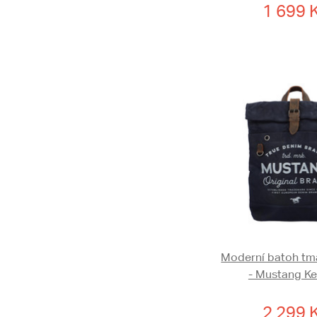
1 699 
Moderní batoh t
- Mustang Ke
2 299 