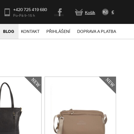
+420 725 419 680
Kč
€
Košík
Po-Pá 9-15 h
BLOG
KONTAKT
PŘIHLÁŠENÍ
DOPRAVA A PLATBA