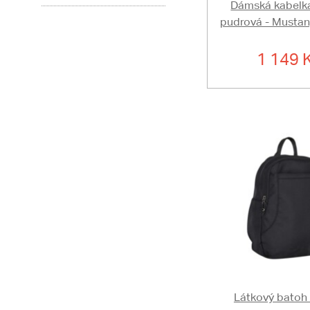
Dámská kabelk
pudrová - Musta
1 149 
Látkový batoh 