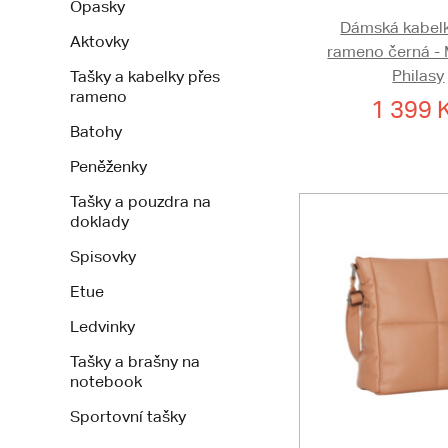
Opasky
Dámská kabelk
Aktovky
rameno černá -
Philasy
Tašky a kabelky přes
rameno
1 399 
Batohy
Peněženky
Tašky a pouzdra na
doklady
Spisovky
Etue
Ledvinky
Tašky a brašny na
notebook
Sportovní tašky