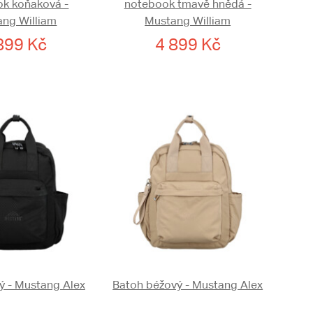
k koňaková -
notebook tmavě hnědá -
ng William
Mustang William
899 Kč
4 899 Kč
ý - Mustang Alex
Batoh béžový - Mustang Alex