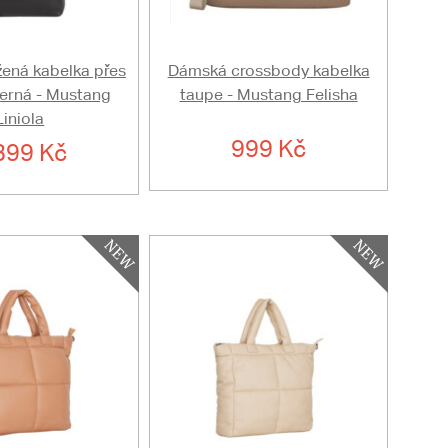
ená kabelka přes
Dámská crossbody kabelka
erná - Mustang
taupe - Mustang Felisha
Liniola
999 Kč
399 Kč