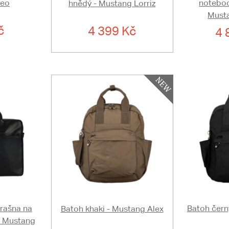
Leo
noteboo
hnědý - Mustang Lorriz
Musta
č
4 399 Kč
4 
rašna na
Batoh čern
Batoh khaki - Mustang Alex
- Mustang