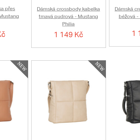
a přes
Dámská crossbody kabelka
Dámská cr
 Mustang
tmavá pudrová - Mustang
béžová -
Philia
1 
Kč
1 149 Kč