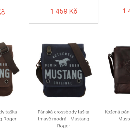
1 
1 459 Kč
Kč
dy taška
Pánská crossbody taška
Kožená pán
g Roger
tmavě modrá - Mustang
Musta
Roger