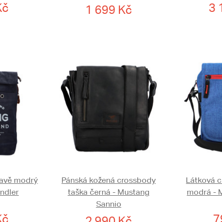
Kč
3 
1 699 Kč
mavě modrý
Pánská kožená crossbody
Látková c
ndler
taška černá - Mustang
modrá - 
Sannio
Kč
7
2 990 Kč