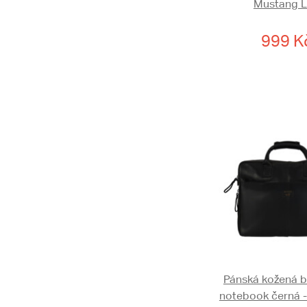
Mustang 
999 K
Pánská kožená b
notebook černá 