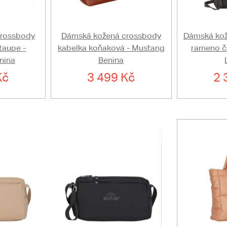
crossbody
Dámská kožená crossbody
Dámská kož
taupe -
kabelka koňaková - Mustang
rameno č
nina
Benina
Kč
3 499 Kč
2 