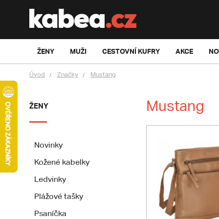
ŽENY
MUŽI
CESTOVNÍ KUFRY
AKCE
NO
Úvod
Značky
Mustang
Mustang
ŽENY
Novinky
Kožené kabelky
Ledvinky
Plážové tašky
Psaníčka