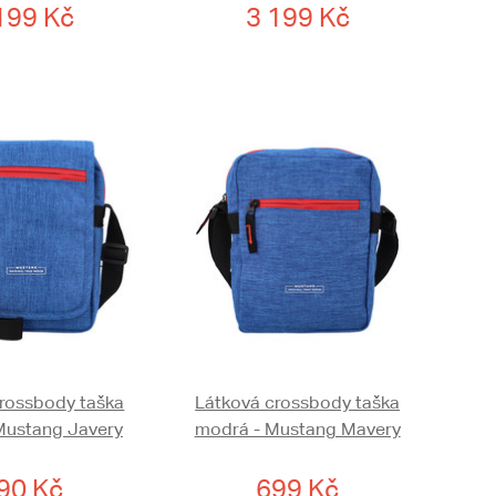
199 Kč
3 199 Kč
rossbody taška
Látková crossbody taška
Mustang Javery
modrá - Mustang Mavery
90 Kč
699 Kč