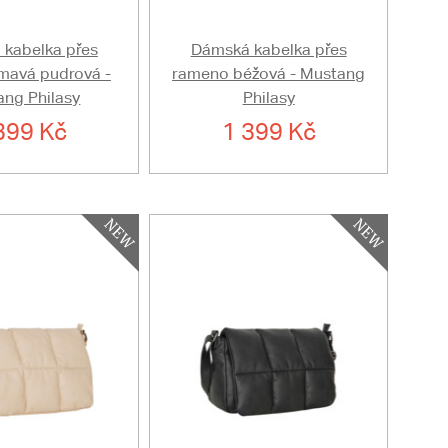
kabelka přes
Dámská kabelka přes
mavá pudrová -
rameno béžová - Mustang
ng Philasy
Philasy
399 Kč
1 399 Kč