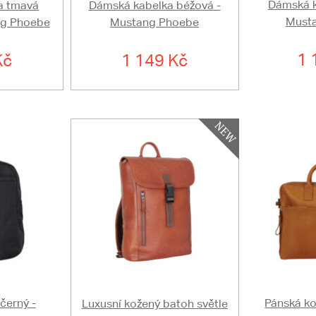
Dámská k
a tmavá
Dámská kabelka béžová -
Must
ng Phoebe
Mustang Phoebe
1 
Kč
1 149 Kč
černý -
Pánská ko
Luxusní kožený batoh světle