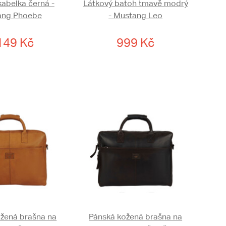
abelka černá -
Látkový batoh tmavě modrý
ang Phoebe
- Mustang Leo
149 Kč
999 Kč
žená brašna na
Pánská kožená brašna na