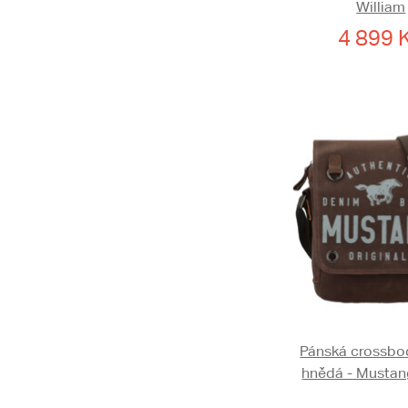
William
4 899 
Pánská crossbo
hnědá - Mustan