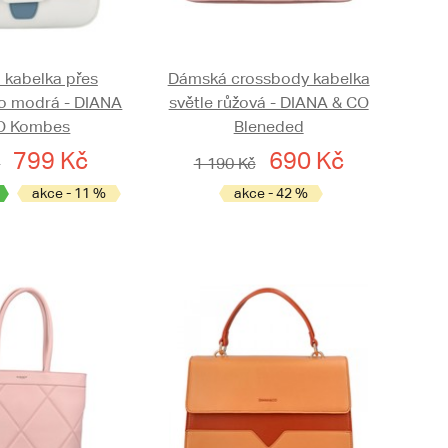
kabelka přes
Dámská crossbody kabelka
o modrá - DIANA
světle růžová - DIANA & CO
O Kombes
Bleneded
799 Kč
690 Kč
č
1 190 Kč
akce - 11 %
akce - 42 %