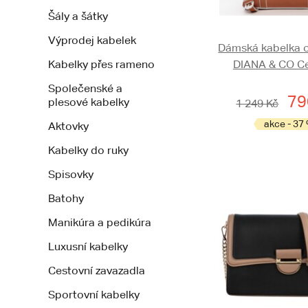
Šály a šátky
Výprodej kabelek
Dámská kabelka o
Kabelky přes rameno
DIANA & CO Ce
Společenské a
79
plesové kabelky
1 249 Kč
akce - 37
Aktovky
Kabelky do ruky
Spisovky
Batohy
Manikúra a pedikúra
Luxusní kabelky
Cestovní zavazadla
Sportovní kabelky