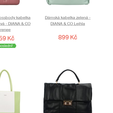
ossbody kabelka
Dámská kabelka zelená -
vá - DIANA & CO
DIANA & CO Leihla
Irenee
899 Kč
59 Kč
poslední!