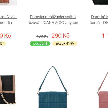
ranžová -
Dámská peněženka světle
Dámská k
rendia
růžová - DIANA & CO Juycen
černá - D
0 Kč
290 Kč
1 
490 Kč
 %
poslední!
akce - 41 %