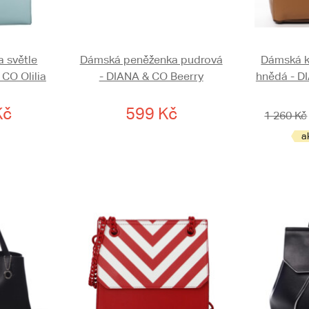
 světle
Dámská peněženka pudrová
Dámská k
CO Olilia
- DIANA & CO Beerry
hnědá - D
Kč
599 Kč
1 260 Kč
a