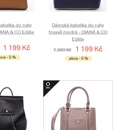
abelka do ruky
Dámská kabelka do ruky
IANA & CO Edilla
tmavě modrá - DIANA & CO
Edilla
1 199 Kč
1 199 Kč
1 260 Kč
kce - 5 %
akce - 5 %