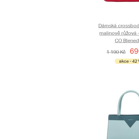
Dámská crossbod
malinově růžová 
CO Blene
69
1 190 Kč
akce - 42