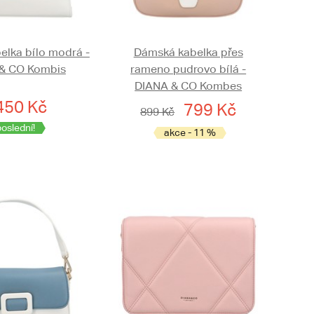
lka bílo modrá -
Dámská kabelka přes
& CO Kombis
rameno pudrovo bílá -
DIANA & CO Kombes
450 Kč
799 Kč
899 Kč
poslední!
akce - 11 %