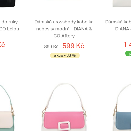
 do ruky
Dámská crossbody kabelka
Dámská kabe
 CO Lelou
nebesky modrá - DIANA &
DIANA 
CO Aftery
Kč
1 
599 Kč
899 Kč
akce - 33 %