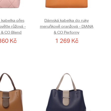
kabelka přes
Dámská kabelka do ruky
větle růžová -
meruňkově oranžová - DIANA
 & CO Blend
& CO Perforny
360 Kč
1 269 Kč