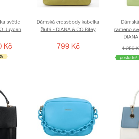
a světle
Dámská crossbody kabelka
Dámská 
CO Juycen
žlutá - DIANA & CO Riley
rameno svě
DIANA 
0 Kč
799 Kč
1 250 K
 %
poslední!