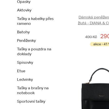
Opasky
Aktovky
Dámská peněženk
Tašky a kabelky přes
žlutá - DIANA & 
rameno
Batohy
29
490 Kč
Peněženky
akce - 41
Tašky a pouzdra na
doklady
Spisovky
Etue
Ledvinky
Tašky a brašny na
notebook
Sportovní tašky