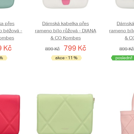
a přes
Dámská kabelka přes
Dámská 
 béžová -
rameno bílo růžová - DIANA
rameno bíl
Kombes
& CO Kombes
& C
9 Kč
799 Kč
899 Kč
899 K
 %
akce - 11 %
poslední!