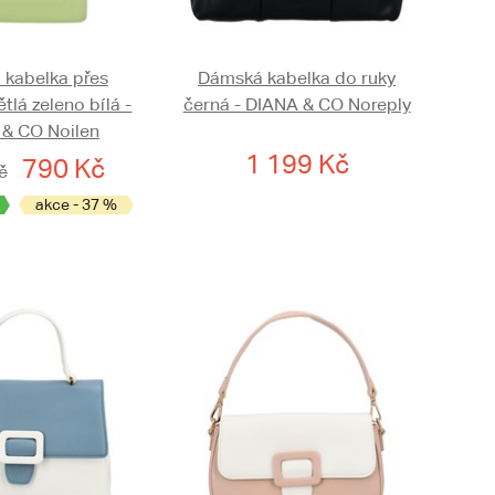
kabelka přes
Dámská kabelka do ruky
tlá zeleno bílá -
černá - DIANA & CO Noreply
& CO Noilen
1 199 Kč
790 Kč
č
akce - 37 %