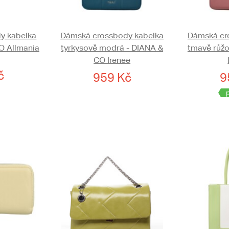
y kabelka
Dámská crossbody kabelka
Dámská cr
O Allmania
tyrkysově modrá - DIANA &
tmavě růžo
CO Irenee
č
959 Kč
9