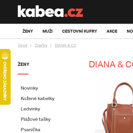
ŽENY
MUŽI
CESTOVNÍ KUFRY
AKCE
NO
Úvod
Značky
DIANA & CO
DIANA & 
ŽENY
Novinky
Kožené kabelky
Ledvinky
Plážové tašky
Psaníčka