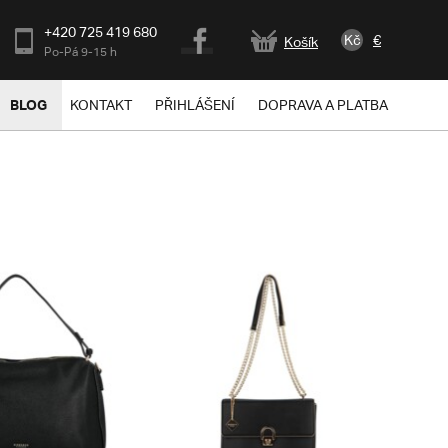
+420 725 419 680
Kč
€
Košík
Po-Pá 9-15 h
BLOG
KONTAKT
PŘIHLÁŠENÍ
DOPRAVA A PLATBA