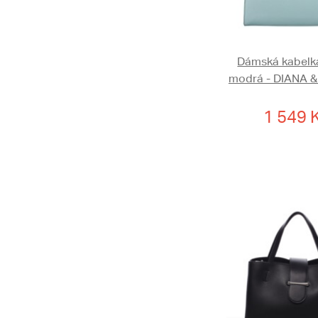
Dámská kabelka
modrá - DIANA & 
1 549 