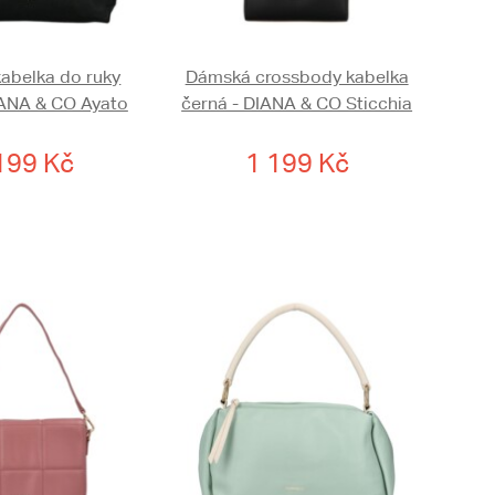
abelka do ruky
Dámská crossbody kabelka
IANA & CO Ayato
černá - DIANA & CO Sticchia
199 Kč
1 199 Kč