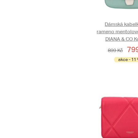
Dámská kabelk
rameno mentolovo
DIANA & CO 
79
899 Kč
akce - 11