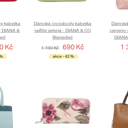
y kabelka
Dámská crossbody kabelka
Dámská 
- DIANA &
světle zelená - DIANA & CO
rameno s
ded
Bleneded
DIANA
0 Kč
690 Kč
1 
1 190 Kč
 %
akce - 42 %