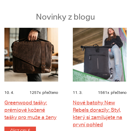
Novinky z blogu
10. 4.
1257x
přečteno
11. 3.
1561x
přečteno
Greenwood tašky:
Nové batohy New
prémiové kožené
Rebels dorazily: Styl,
tašky pro muže a ženy
který si zamilujete na
první pohled