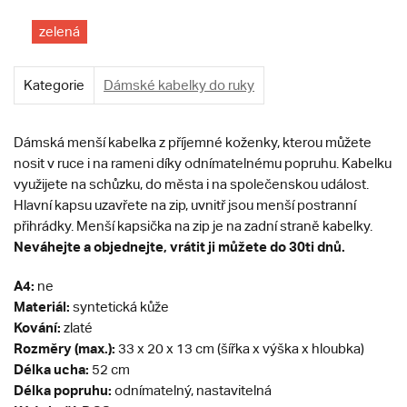
zelená
Kategorie
Dámské kabelky do ruky
Dámská menší kabelka z příjemné koženky, kterou můžete
nosit v ruce i na rameni díky odnímatelnému popruhu. Kabelku
využijete na schůzku, do města i na společenskou událost.
Hlavní kapsu uzavřete na zip, uvnitř jsou menší postranní
přihrádky. Menší kapsička na zip je na zadní straně kabelky.
Neváhejte a objednejte, vrátit ji můžete do 30ti dnů.
A4:
ne
Materiál:
syntetická kůže
Kování:
zlaté
Rozměry (max.):
33 x 20 x 13 cm (šířka x výška x hloubka)
Délka ucha:
52 cm
Délka popruhu:
odnímatelný, nastavitelná