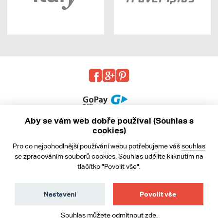
Aby se vám web dobře používal (Souhlas s
cookies)
© 2013 - 2026 kabea.cz
Pro co nejpohodlnější používání webu potřebujeme váš
souhlas
Obchodní podmínky
se zpracováním souborů cookies. Souhlas udělíte kliknutím na
tlačítko "Povolit vše".
Ochrana osobních údajů
Cookies
Nastavení
Povolit vše
Souhlas můžete odmítnout
zde
.