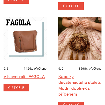
ČÍST CELÉ
ČÍST CELÉ
9. 3.
1426x
přečteno
9. 2.
1598x
přečteno
V hlavní roli - FAGOLA
Kabelky
devatenáctého století:
ČÍST CELÉ
Módní doplněk s
příběhem