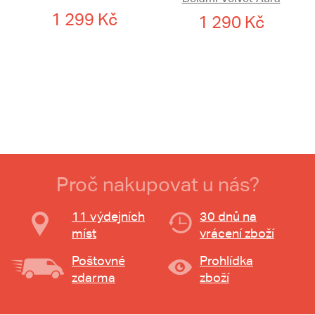
1 299 Kč
1 290 Kč
Proč nakupovat u nás?
11 výdejních
30 dnů na
míst
vrácení zboží
Poštovné
Prohlídka
zdarma
zboží