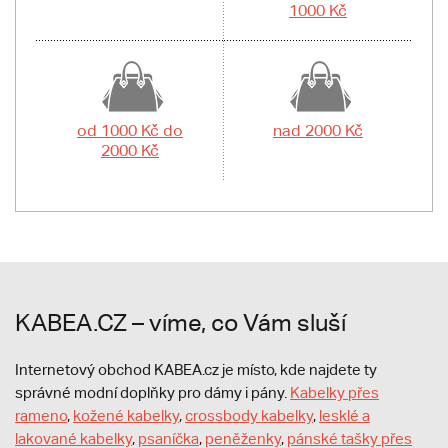
1000 Kč
od 1000 Kč do
nad 2000 Kč
2000 Kč
KABEA.CZ – víme, co Vám sluší
Internetový obchod KABEA.cz je místo, kde najdete ty
správné modní doplňky pro dámy i pány.
Kabelky přes
rameno
,
kožené kabelky
,
crossbody kabelky
,
lesklé a
lakované kabelky
,
psaníčka
,
peněženky
,
pánské tašky přes