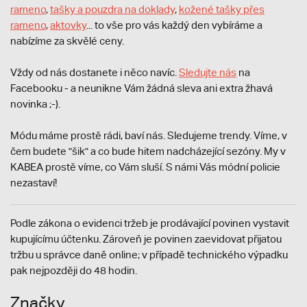
rameno
,
tašky a pouzdra na doklady
,
kožené tašky přes
rameno
,
aktovky
... to vše pro vás každý den vybíráme a
nabízíme za skvělé ceny.
Vždy od nás dostanete i něco navíc.
S
ledujte nás
na
Facebooku - a neunikne Vám žádná sleva ani extra žhavá
novinka ;-).
Módu máme prostě rádi, baví nás. Sledujeme trendy. Víme, v
čem budete "šik" a co bude hitem nadcházející sezóny. My v
KABEA prostě víme, co Vám sluší. S námi Vás módní policie
nezastaví!
Podle zákona o evidenci tržeb je prodávající povinen vystavit
kupujícímu účtenku. Zároveň je povinen zaevidovat přijatou
tržbu u správce daně online; v případě technického výpadku
pak nejpozději do 48 hodin.
Značky