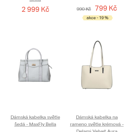
799 Kč
2 999 Kč
990 Kč
akce - 19 %
Dámská kabelka světle
Dámská kabelka na
šedá - MaxFly Bella
rameno světle krémová -
Delami Velvet Aura