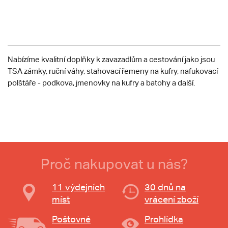
Nabízíme kvalitní doplňky k zavazadlům a cestování jako jsou
TSA zámky, ruční váhy, stahovací řemeny na kufry, nafukovací
polštáře - podkova, jmenovky na kufry a batohy a další.
Proč nakupovat u nás?
11 výdejních
30 dnů na
míst
vrácení zboží
Poštovné
Prohlídka