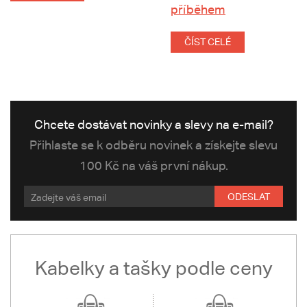
příběhem
ČÍST CELÉ
Chcete dostávat novinky a slevy na e-mail?
Přihlaste se k odběru novinek a získejte slevu
100 Kč na váš první nákup.
ODESLAT
Kabelky a tašky podle ceny