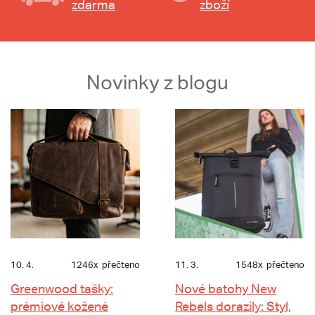
zdarma
zboží
Novinky z blogu
10. 4.
1246x
přečteno
11. 3.
1548x
přečteno
Greenwood tašky:
Nové batohy New
prémiové kožené
Rebels dorazily: Styl,