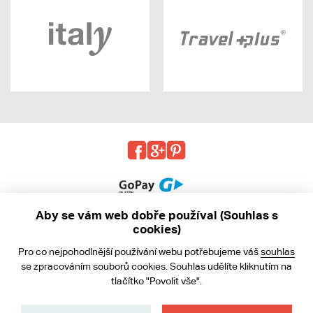
Aby se vám web dobře používal (Souhlas s
cookies)
© 2013 - 2026 kabea.cz
Pro co nejpohodlnější používání webu potřebujeme váš
souhlas
Obchodní podmínky
se zpracováním souborů cookies. Souhlas udělíte kliknutím na
tlačítko "Povolit vše".
Ochrana osobních údajů
Cookies