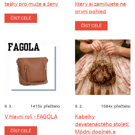
tašky pro muže a ženy
který si zamilujete na
první pohled
ČÍST CELÉ
ČÍST CELÉ
9. 3.
1415x
přečteno
9. 2.
1584x
přečteno
V hlavní roli - FAGOLA
Kabelky
devatenáctého století:
ČÍST CELÉ
Módní doplněk s