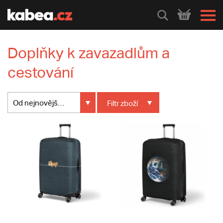
HLEDEJ
Doplňky k zavazadlům a
cestování
Od nejnovějšího
Filtr
zboží