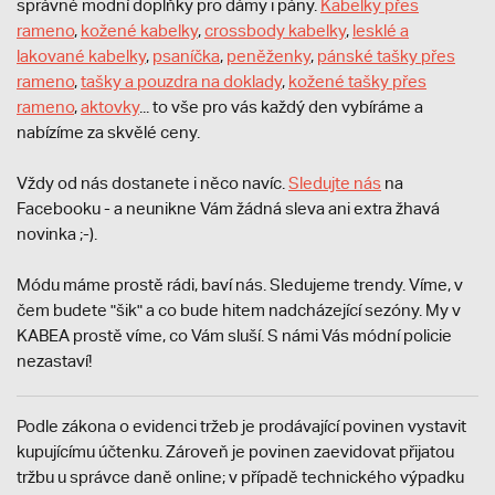
správné modní doplňky pro dámy i pány.
Kabelky přes
rameno
,
kožené kabelky
,
crossbody kabelky
,
lesklé a
lakované kabelky
,
psaníčka
,
peněženky
,
pánské tašky přes
rameno
,
tašky a pouzdra na doklady
,
kožené tašky přes
rameno
,
aktovky
... to vše pro vás každý den vybíráme a
nabízíme za skvělé ceny.
Vždy od nás dostanete i něco navíc.
S
ledujte nás
na
Facebooku - a neunikne Vám žádná sleva ani extra žhavá
novinka ;-).
Módu máme prostě rádi, baví nás. Sledujeme trendy. Víme, v
čem budete "šik" a co bude hitem nadcházející sezóny. My v
KABEA prostě víme, co Vám sluší. S námi Vás módní policie
nezastaví!
Podle zákona o evidenci tržeb je prodávající povinen vystavit
kupujícímu účtenku. Zároveň je povinen zaevidovat přijatou
tržbu u správce daně online; v případě technického výpadku