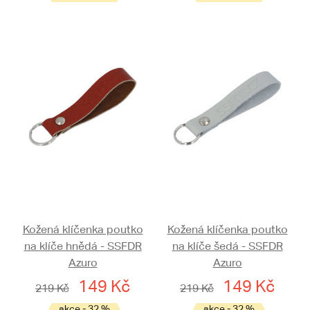
Kožená klíčenka poutko
Kožená klíčenka poutko
na klíče hnědá - SSFDR
na klíče šedá - SSFDR
Azuro
Azuro
149 Kč
149 Kč
219 Kč
219 Kč
akce - 32 %
akce - 32 %