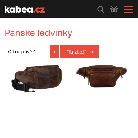
HLEDEJ
Pánské ledvinky
Od nejnovějšího
Filtr
zboží