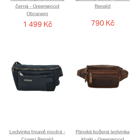
černá - Greenwood
Renald
Obranem
790 Kč
1 499 Kč
Ledvinka tmavě modrá -
Pánská kožená ledvinka
Coveri Renald
khaki - Greenwood