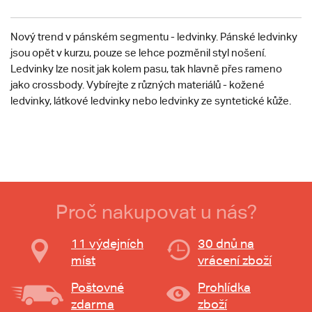
Nový trend v pánském segmentu - ledvinky. Pánské ledvinky
jsou opět v kurzu, pouze se lehce pozměnil styl nošení.
Ledvinky lze nosit jak kolem pasu, tak hlavně přes rameno
jako crossbody. Vybírejte z různých materiálů - kožené
ledvinky, látkové ledvinky nebo ledvinky ze syntetické kůže.
Proč nakupovat u nás?
11 výdejních
30 dnů na
míst
vrácení zboží
Poštovné
Prohlídka
zdarma
zboží