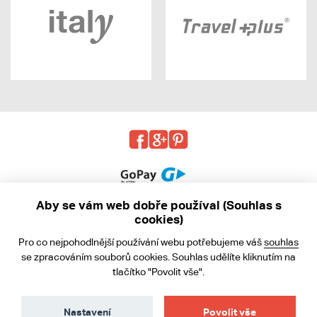
Aby se vám web dobře používal (Souhlas s
cookies)
© 2013 - 2026 kabea.cz
Pro co nejpohodlnější používání webu potřebujeme váš
souhlas
Obchodní podmínky
se zpracováním souborů cookies. Souhlas udělíte kliknutím na
tlačítko "Povolit vše".
Ochrana osobních údajů
Cookies
Nastavení
Povolit vše