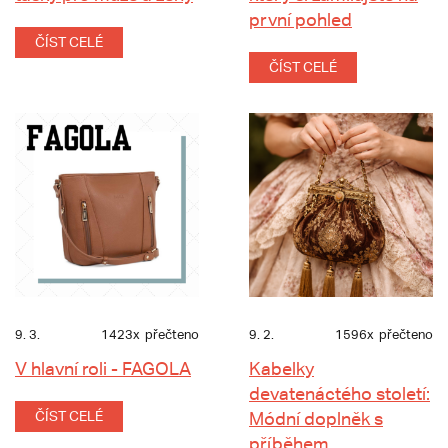
první pohled
ČÍST CELÉ
ČÍST CELÉ
9. 3.
1423x
přečteno
9. 2.
1596x
přečteno
V hlavní roli - FAGOLA
Kabelky
devatenáctého století:
ČÍST CELÉ
Módní doplněk s
příběhem