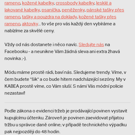
rameno
,
kožené kabelky
,
crossbody kabelky
,
lesklé a
lakované kabelky
,
psaníčka
,
peněženky
,
pánské tašky přes
rameno
,
tašky a pouzdra na doklady
,
kožené tašky přes
rameno
,
aktovky
... to vše pro vás každý den vybíráme a
nabízíme za skvělé ceny.
Vždy od nás dostanete i něco navíc.
S
ledujte nás
na
Facebooku - a neunikne Vám žádná sleva ani extra žhavá
novinka ;-).
Módu máme prostě rádi, baví nás. Sledujeme trendy. Víme, v
čem budete "šik" a co bude hitem nadcházející sezóny. My v
KABEA prostě víme, co Vám sluší. S námi Vás módní policie
nezastaví!
Podle zákona o evidenci tržeb je prodávající povinen vystavit
kupujícímu účtenku. Zároveň je povinen zaevidovat přijatou
tržbu u správce daně online; v případě technického výpadku
pak nejpozději do 48 hodin.