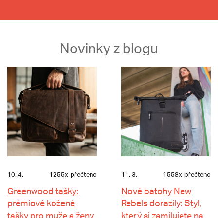
Novinky z blogu
10. 4.
1255x
přečteno
11. 3.
1558x
přečteno
Greenwood tašky:
Nové batohy New
prémiové kožené
Rebels dorazily: Styl,
tašky pro muže a ženy
který si zamilujete na