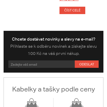
ČÍST CELÉ
Chcete dostávat novinky a slevy na e-mail?
Přihlaste se k odběru novinek a získejte slevu
100 Kč na váš první nákup.
ODESLAT
Kabelky a tašky podle ceny