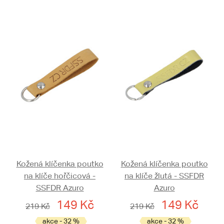
Kožená klíčenka poutko
Kožená klíčenka poutko
na klíče hořčicová -
na klíče žlutá - SSFDR
SSFDR Azuro
Azuro
149 Kč
149 Kč
219 Kč
219 Kč
akce - 32 %
akce - 32 %