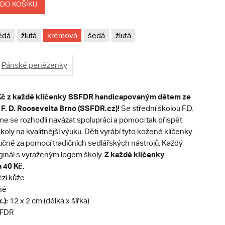
 DO KOŠÍKU
ědá
žlutá
krémová
šedá
žlutá
Pánské peněženky
 Kč z každé klíčenky SSFDR handicapovaným dětem ze
 F. D. Roosevelta Brno (SSFDR.cz)!
Se střední školou F.D.
e se rozhodli navázat spolupráci a pomoci tak přispět
koly na kvalitnější výuku. Děti vyrábí tyto kožené klíčenky
učně za pomocí tradičních sedlářských nástrojů. Každý
Z každé klíčenky
iginál s vyraženým logem školy.
 40 Kč.
zí kůže
né
.):
12 x 2 cm (délka x šířka)
FDR