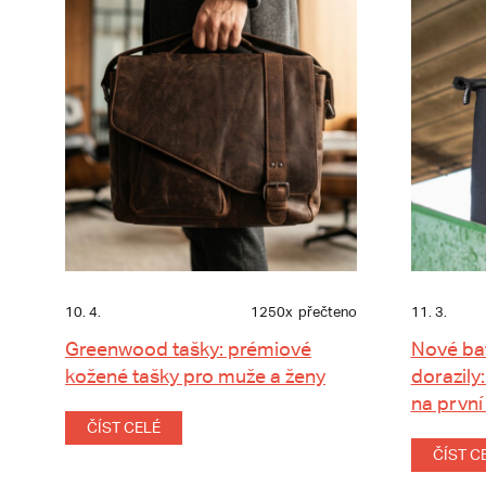
10. 4.
1250x
přečteno
11. 3.
Greenwood tašky: prémiové
Nové ba
kožené tašky pro muže a ženy
dorazily:
na první
ČÍST CELÉ
ČÍST C