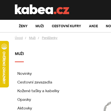
ŽENY
MUŽI
CESTOVNÍ KUFRY
AKCE
NO
Úvod
Muži
Peněženky
MUŽI
Novinky
Cestovní zavazadla
Kožené tašky a kabelky
Opasky
Aktovky