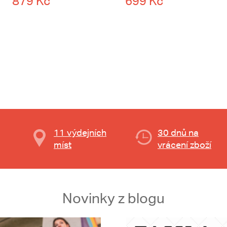
879 Kč
699 Kč
11 výdejních
30 dnů na
míst
vrácení zboží
Novinky z blogu