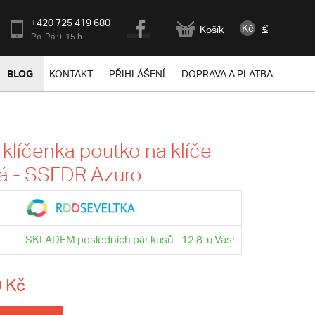
+420 725 419 680
Kč
€
Košík
Po-Pá 9-15 h
BLOG
KONTAKT
PŘIHLÁŠENÍ
DOPRAVA A PLATBA
klíčenka poutko na klíče
á - SSFDR Azuro
SKLADEM posledních pár kusů - 12.8. u Vás!
 Kč