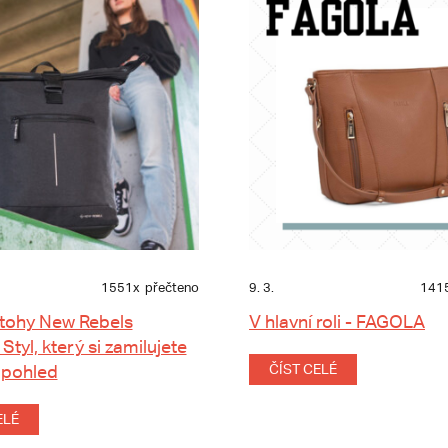
1551x
přečteno
9. 3.
141
tohy New Rebels
V hlavní roli - FAGOLA
 Styl, který si zamilujete
 pohled
ČÍST CELÉ
ELÉ