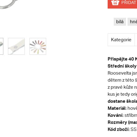
PŘIDAT
bílá
hn
Kategorie
Přispějte 40
Střední školy
Roosevelta jsm
dětem z této š
z pravé kůže r
kus je tedy or
dostane škola
Materiál:
hově
Kování:
stříbr
Rozměry (max
Kód zboží:
SS