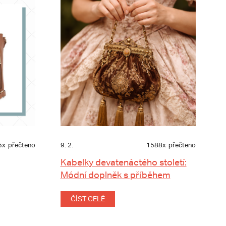
5x
přečteno
9. 2.
1588x
přečteno
Kabelky devatenáctého století:
Módní doplněk s příběhem
ČÍST CELÉ