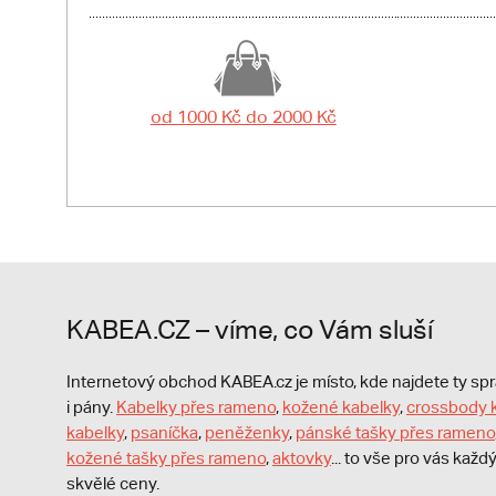
od 1000 Kč do 2000 Kč
KABEA.CZ – víme, co Vám sluší
Internetový obchod KABEA.cz je místo, kde najdete ty s
i pány.
Kabelky přes rameno
,
kožené kabelky
,
crossbody 
kabelky
,
psaníčka
,
peněženky
,
pánské tašky přes rameno
kožené tašky přes rameno
,
aktovky
... to vše pro vás kaž
skvělé ceny.