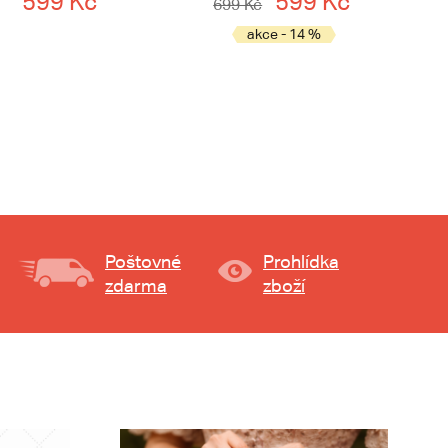
599 Kč
599 Kč
699 Kč
akce - 14 %
Poštovné
Prohlídka
zdarma
zboží