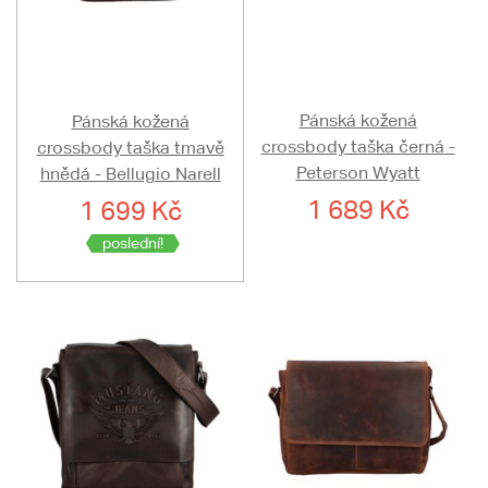
Pánská kožená
Pánská kožená
crossbody taška černá -
crossbody taška tmavě
Peterson Wyatt
hnědá - Bellugio Narell
1 689 Kč
1 699 Kč
poslední!