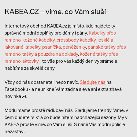
KABEA.CZ – víme, co Vám sluší
Internetový obchod KABEA.cz je místo, kde najdete ty
správné modní doplňky pro dámy i pány.
Kabelky přes
rameno
,
kožené kabelky
,
crossbody kabelky
,
lesklé a
lakované kabelky
,
psaníčka
,
peněženky
,
pánské tašky přes
rameno
,
tašky a pouzdra na doklady
,
kožené tašky přes
rameno
,
aktovky
... to vše pro vás každý den vybíráme a
nabízíme za skvělé ceny.
Vždy od nás dostanete i něco navíc.
S
ledujte nás
na
Facebooku - a neunikne Vám žádná sleva ani extra žhavá
novinka ;-).
Módu máme prostě rádi, baví nás. Sledujeme trendy. Víme, v
čem budete "šik" a co bude hitem nadcházející sezóny. My v
KABEA prostě víme, co Vám sluší. S námi Vás módní policie
nezastaví!