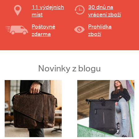
11 výdejních
30 dnů na
míst
vrácení zboží
Poštovné
Prohlídka
zdarma
zboží
Novinky z blogu