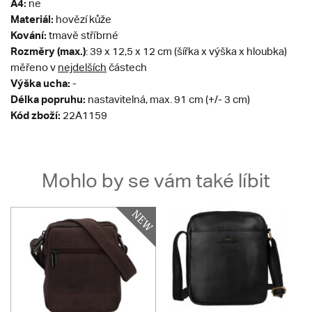
A4:
ne
Materiál:
hovězí kůže
Kování:
tmavě stříbrné
Rozměry (max.)
: 39 x 12,5 x 12 cm (šířka x výška x hloubka)
měřeno v
nejdelších
částech
Výška ucha:
-
Délka popruhu:
nastavitelná, max. 91 cm (+/- 3 cm)
Kód zboží:
22A1159
Mohlo by se vám také líbit