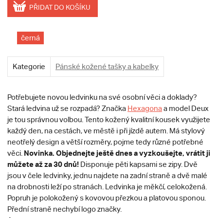
PŘIDAT DO KOŠÍKU
černá
Kategorie
Pánské kožené tašky a kabelky
Potřebujete novou ledvinku na své osobní věci a doklady?
Stará ledvina už se rozpadá? Značka
Hexagona
a model Deux
je tou správnou volbou. Tento kožený kvalitní kousek využijete
každý den, na cestách, ve městě i při jízdě autem. Má stylový
neotřelý design a větší rozměry, pojme tedy různé potřebné
Novinka. Objednejte ještě dnes a vyzkoušejte, vrátit ji
věci.
můžete až za 30 dnů!
Disponuje pěti kapsami se zipy. Dvě
jsou v čele ledvinky, jednu najdete na zadní straně a dvě malé
na drobnosti leží po stranách. Ledvinka je měkčí, celokožená.
Popruh je polokožený s kovovou přezkou a platovou sponou.
Přední straně nechybí logo značky.