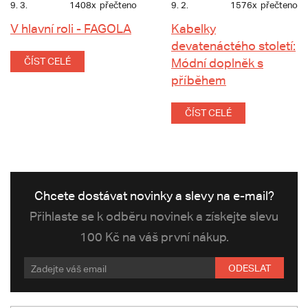
9. 3.
1408x
přečteno
9. 2.
1576x
přečteno
V hlavní roli - FAGOLA
Kabelky
devatenáctého století:
ČÍST CELÉ
Módní doplněk s
příběhem
ČÍST CELÉ
Chcete dostávat novinky a slevy na e-mail?
Přihlaste se k odběru novinek a získejte slevu
100 Kč na váš první nákup.
ODESLAT