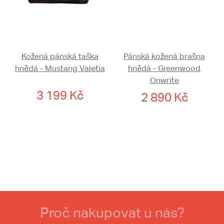
Kožená pánská taška
Pánská kožená brašna
hnědá - Mustang Valetia
hnědá - Greenwood
Onwrite
3 199 Kč
2 890 Kč
Proč nakupovat u nás?