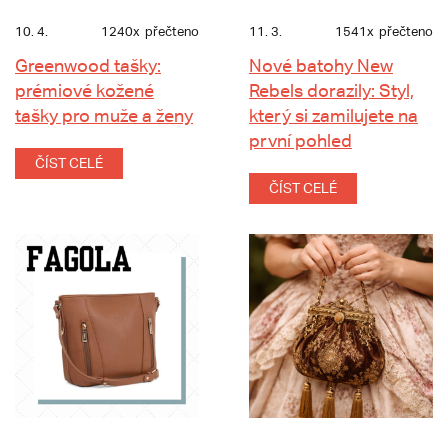
10. 4.
1240x
přečteno
11. 3.
1541x
přečteno
Greenwood tašky:
Nové batohy New
prémiové kožené
Rebels dorazily: Styl,
tašky pro muže a ženy
který si zamilujete na
první pohled
ČÍST CELÉ
ČÍST CELÉ