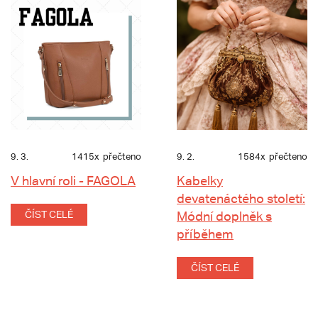
9. 3.
1415x
přečteno
9. 2.
1584x
přečteno
V hlavní roli - FAGOLA
Kabelky
devatenáctého století:
ČÍST CELÉ
Módní doplněk s
příběhem
ČÍST CELÉ