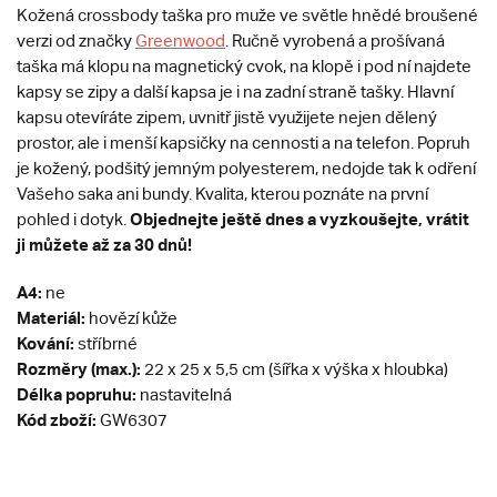
Kožená crossbody taška pro muže ve světle hnědé broušené
verzi od značky
Greenwood
. Ručně vyrobená a prošívaná
taška má klopu na magnetický cvok, na klopě i pod ní najdete
kapsy se zipy a další kapsa je i na zadní straně tašky. Hlavní
kapsu otevíráte zipem, uvnitř jistě využijete nejen dělený
prostor, ale i menší kapsičky na cennosti a na telefon. Popruh
je kožený, podšitý jemným polyesterem, nedojde tak k odření
Vašeho saka ani bundy. Kvalita, kterou poznáte na první
Objednejte ještě dnes a vyzkoušejte, vrátit
pohled i dotyk.
ji můžete až za 30 dnů!
A4:
ne
Materiál:
hovězí kůže
Kování:
stříbrné
Rozměry (max.):
22 x 25 x 5,5 cm (šířka x výška x hloubka)
Délka popruhu:
nastavitelná
Kód zboží:
GW6307