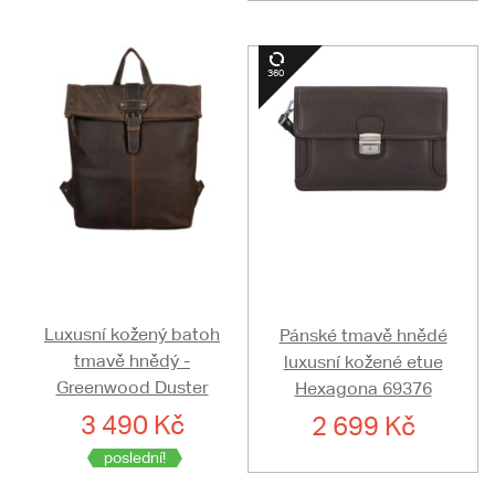
Luxusní kožený batoh
Pánské tmavě hnědé
tmavě hnědý -
luxusní kožené etue
Greenwood Duster
Hexagona 69376
3 490 Kč
2 699 Kč
poslední!