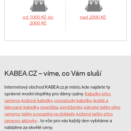
od 1000 Kč do
nad 2000 Kč
2000 Kč
KABEA.CZ – víme, co Vám sluší
Internetový obchod KABEA.cz je místo, kde najdete ty
správné modní doplňky pro dámy i pány.
Kabelky přes
rameno
,
kožené kabelky
,
crossbody kabelky
,
lesklé a
lakované kabelky
,
psaníčka
,
peněženky
,
pánské tašky přes
rameno
,
tašky a pouzdra na doklady
,
kožené tašky přes
rameno
,
aktovky
... to vše pro vás každý den vybíráme a
nabízíme za skvělé ceny.