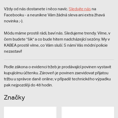
Vždy od nás dostanete i něco navíc.
S
ledujte nás
na
Facebooku - a neunikne Vám žádná sleva ani extra žhavá
novinka ;-).
Módu máme prostě rádi, baví nás. Sledujeme trendy. Víme, v
čem budete "šik" a co bude hitem nadcházející sezóny. My v
KABEA prostě víme, co Vám sluší. S námi Vás módní policie
nezastaví!
Podle zákona o evidenci tržeb je prodávající povinen vystavit
kupujícímu účtenku. Zároveň je povinen zaevidovat přijatou
tržbu u správce daně online; v případě technického výpadku
pak nejpozději do 48 hodin.
Značky