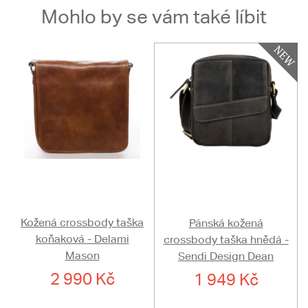
Mohlo by se vám také líbit
Kožená crossbody taška
Pánská kožená
koňaková - Delami
crossbody taška hnědá -
Mason
Sendi Design Dean
2 990 Kč
1 949 Kč