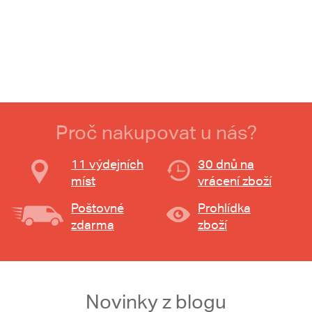
Proč nakupovat u nás?
11 výdejních
30 dnů na
míst
vrácení zboží
Poštovné
Prohlídka
zdarma
zboží
Novinky z blogu