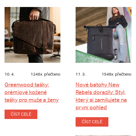
10. 4.
1246x
přečteno
11. 3.
1548x
přečteno
Greenwood tašky:
Nové batohy New
prémiové kožené
Rebels dorazily: Styl,
tašky pro muže a ženy
který si zamilujete na
první pohled
ČÍST CELÉ
ČÍST CELÉ