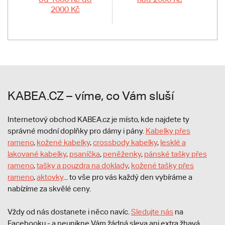
2000 Kč
KABEA.CZ – víme, co Vám sluší
Internetový obchod KABEA.cz je místo, kde najdete ty
správné modní doplňky pro dámy i pány.
Kabelky přes
rameno
,
kožené kabelky
,
crossbody kabelky
,
lesklé a
lakované kabelky
,
psaníčka
,
peněženky
,
pánské tašky přes
rameno
,
tašky a pouzdra na doklady
,
kožené tašky přes
rameno
,
aktovky
... to vše pro vás každý den vybíráme a
nabízíme za skvělé ceny.
Vždy od nás dostanete i něco navíc.
S
ledujte nás
na
Facebooku - a neunikne Vám žádná sleva ani extra žhavá