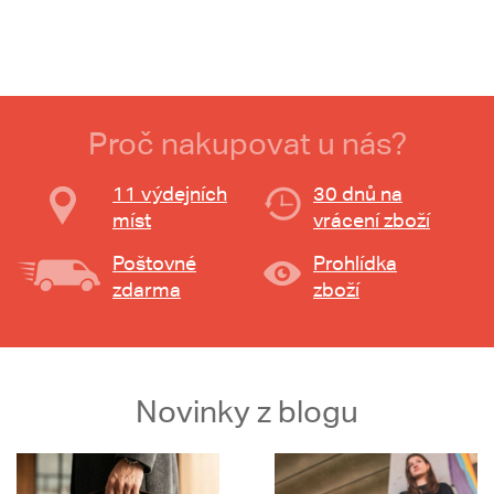
Proč nakupovat u nás?
11 výdejních
30 dnů na
míst
vrácení zboží
Poštovné
Prohlídka
zdarma
zboží
Novinky z blogu