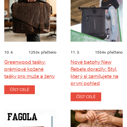
10. 4.
1253x
přečteno
11. 3.
1554x
přečteno
Greenwood tašky:
Nové batohy New
prémiové kožené
Rebels dorazily: Styl,
tašky pro muže a ženy
který si zamilujete na
první pohled
ČÍST CELÉ
ČÍST CELÉ