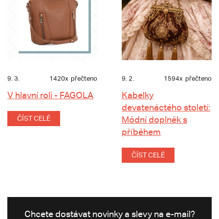
9. 3.
1420x
přečteno
9. 2.
1594x
přečteno
V hlavní roli - FAGOLA
Kabelky
devatenáctého století:
ČÍST CELÉ
Módní doplněk s
příběhem
ČÍST CELÉ
Chcete dostávat novinky a slevy na e-mail?