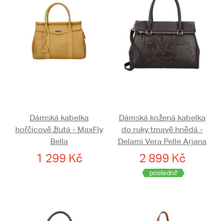
Dámská kabelka
Dámská kožená kabelka
hořčicově žlutá - MaxFly
do ruky tmavě hnědá -
Bella
Delami Vera Pelle Arjana
1 299 Kč
2 899 Kč
poslední!