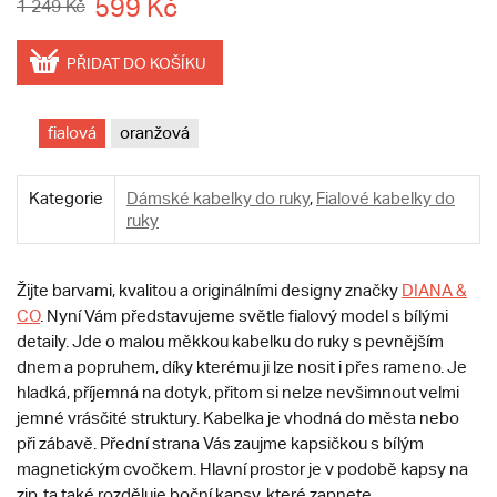
599 Kč
1 249 Kč
PŘIDAT DO KOŠÍKU
fialová
oranžová
Kategorie
Dámské kabelky do ruky
,
Fialové kabelky do
ruky
Žijte barvami, kvalitou a originálními designy značky
DIANA &
CO
. Nyní Vám představujeme světle fialový model s bílými
detaily. Jde o malou měkkou kabelku do ruky s pevnějším
dnem a popruhem, díky kterému ji lze nosit i přes rameno. Je
hladká, příjemná na dotyk, přitom si nelze nevšimnout velmi
jemné vrásčité struktury. Kabelka je vhodná do města nebo
při zábavě. Přední strana Vás zaujme kapsičkou s bílým
magnetickým cvočkem. Hlavní prostor je v podobě kapsy na
zip, ta také rozděluje boční kapsy, které zapnete