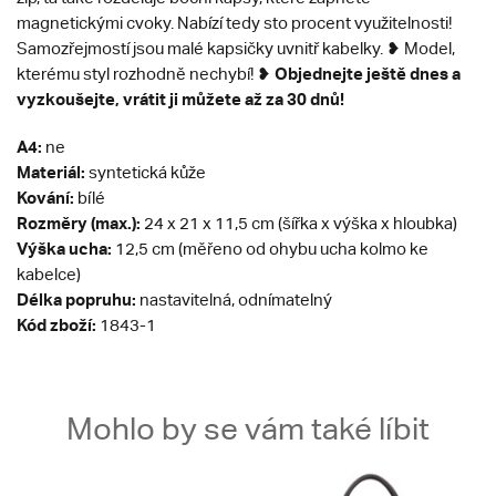
magnetickými cvoky. Nabízí tedy sto procent využitelnosti!
Samozřejmostí jsou malé kapsičky uvnitř kabelky. ❥ Model,
Objednejte ještě dnes a
kterému styl rozhodně nechybí! ❥
vyzkoušejte, vrátit ji můžete až za 30 dnů!
A4:
ne
Materiál:
syntetická kůže
Kování:
bílé
Rozměry (max.):
24 x 21 x 11,5 cm (šířka x výška x hloubka)
Výška ucha:
12,5 cm (měřeno od ohybu ucha kolmo ke
kabelce)
Délka popruhu:
nastavitelná, odnímatelný
Kód zboží:
1843-1
Mohlo by se vám také líbit