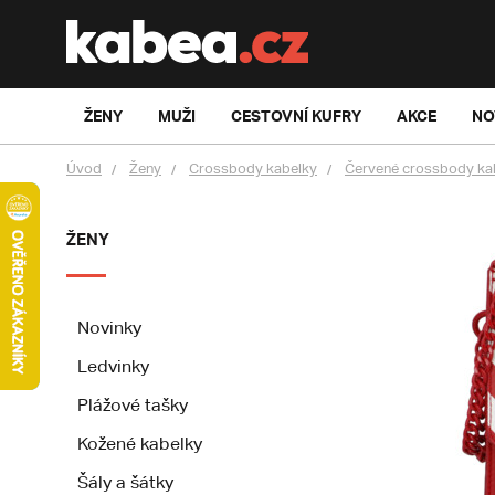
ŽENY
MUŽI
CESTOVNÍ KUFRY
AKCE
NO
Úvod
Ženy
Crossbody kabelky
Červené crossbody ka
ŽENY
Novinky
Ledvinky
Plážové tašky
Kožené kabelky
Šály a šátky