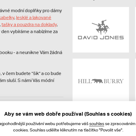
právné modní doplňky pro dámy
kabelky
,
lesklé a lakované
,
tašky a pouzdra na doklady
,
dý den vybíráme a nabízíme za
booku - a neunikne Vám žádná
, v čem budete "šik" a co bude
ám sluší. S námi Vás módní
avit kupujícímu účtenku.
ně online; v případě
Aby se vám web dobře používal (Souhlas s cookies)
nejpohodlnější používání webu potřebujeme váš
souhlas
se zpracováním
cookies. Souhlas udělíte kliknutím na tlačítko "Povolit vše".