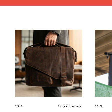
10. 4.
1239x
přečteno
11. 3.