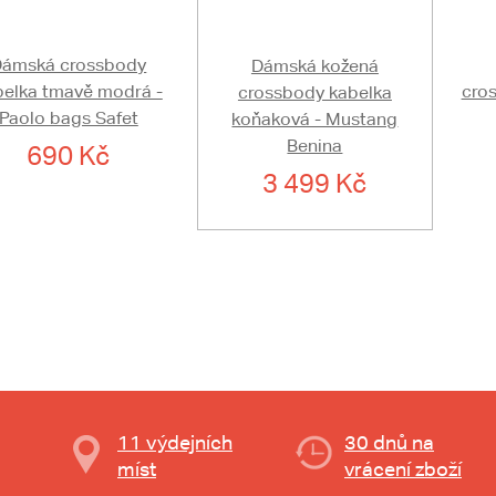
Dámská crossbody
Dámská kožená
belka tmavě modrá -
cros
crossbody kabelka
Paolo bags Safet
koňaková - Mustang
Benina
690 Kč
3 499 Kč
11 výdejních
30 dnů na
míst
vrácení zboží