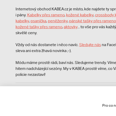
Internetový obchod KABEA.cz je místo, kde najdete ty s
i pány.
Kabelky přes rameno
,
kožené kabelky
,
crossbody 
kabelky
,
psaníčka
,
peněženky
,
pánské tašky přes rameno
kožené tašky přes rameno
,
aktovky
... to vše pro vás kaž
skvělé ceny.
Vždy od nás dostanete i něco navíc.
S
ledujte nás
na Face
sleva ani extra žhavá novinka ;-).
Módu máme prostě rádi, baví nás. Sledujeme trendy. Víme
hitem nadcházející sezóny. My v KABEA prostě víme, co V
policie nezastaví!
Podle zákona o evidenci tržeb je prodávající povinen vyst
Zároveň je povinen zaevidovat přijatou tržbu u správce da
technického výpadku pak nejpozději do 48 hodin.
Pro co 