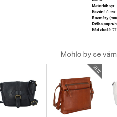
Materiál:
synt
Kování:
červe
Rozměry (max
Délka popruh
Kód zboží:
DT
Mohlo by se vám t