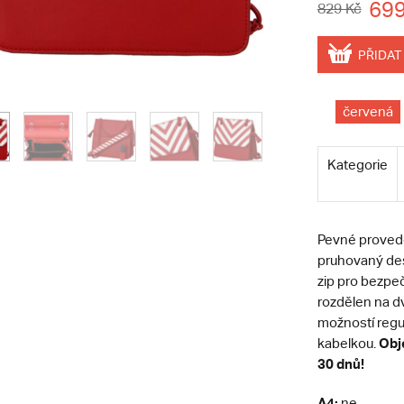
699
829 Kč
PŘIDAT
červená
Kategorie
Pevné proveden
pruhovaný desi
zip pro bezpeč
rozdělen na d
možností regul
Obje
kabelkou.
30 dnů!
A4:
ne