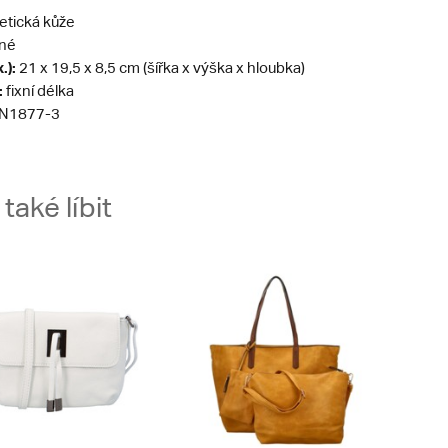
etická kůže
né
.):
21 x 19,5 x 8,5 cm (šířka x výška x hloubka)
:
fixní délka
N1877-3
aké líbit