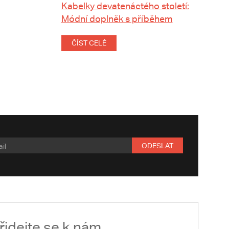
Kabelky devatenáctého století:
Módní doplněk s příběhem
ČÍST CELÉ
ODESLAT
řidejte se k nám