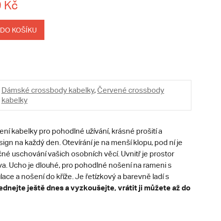
 Kč
 DO KOŠÍKU
Dámské crossbody kabelky
,
Červené crossbody
kabelky
í kabelky pro pohodlné užívání, krásné prošití a
gn na každý den. Otevírání je na menší klopu, pod ní je
né uschování vašich osobních věcí. Uvnitř je prostor
va. Ucho je dlouhé, pro pohodlné nošení na rameni s
ace a nošení do kříže. Je řetízkový a barevně ladí s
dnejte ještě dnes a vyzkoušejte, vrátit ji můžete až do