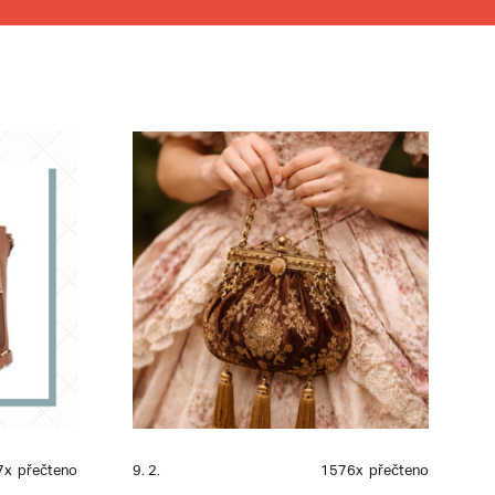
7x
přečteno
9. 2.
1576x
přečteno