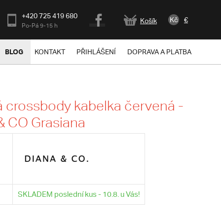
+420 725 419 680
Kč
€
Košík
Po-Pá 9-15 h
BLOG
KONTAKT
PŘIHLÁŠENÍ
DOPRAVA A PLATBA
 crossbody kabelka červená -
& CO Grasiana
SKLADEM poslední kus - 10.8. u Vás!