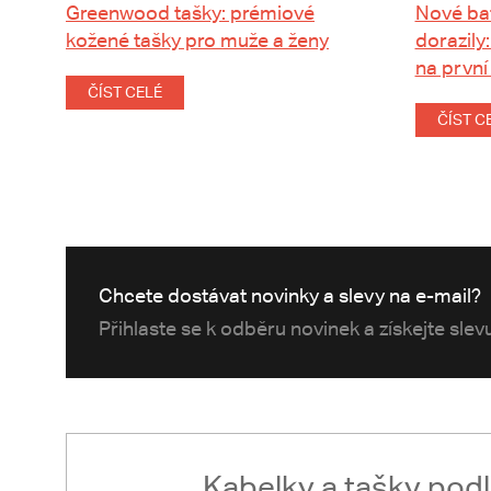
Greenwood tašky: prémiové
Nové ba
kožené tašky pro muže a ženy
dorazily:
na první
ČÍST CELÉ
ČÍST C
Chcete dostávat novinky a slevy na e-mail?
Přihlaste se k odběru novinek a získejte sle
Kabelky a tašky pod