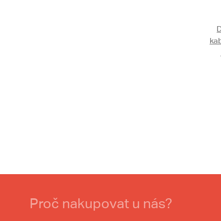
ka
Proč nakupovat u nás?