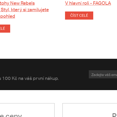
tohy New Rebels
V hlavní roli - FAGOLA
 Styl, který si zamilujete
 pohled
ČÍST CELÉ
ELÉ
vu 100 Kč na váš první nákup.
le ceny
P