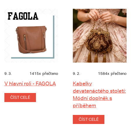
9. 3.
1415x
přečteno
9. 2.
1584x
přečteno
V hlavní roli - FAGOLA
Kabelky
devatenáctého století:
ČÍST CELÉ
Módní doplněk s
příběhem
ČÍST CELÉ