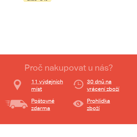
Proč nakupovat u nás?
11 výdejních
30 dnů na
míst
vrácení zboží
Poštovné
Prohlídka
zdarma
zboží