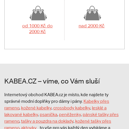
od 1000 Kč do
nad 2000 Kč
2000 Kč
KABEA.CZ – víme, co Vám sluší
Internetový obchod KABEA.cz je místo, kde najdete ty
správné modní doplňky pro dámy i pány.
Kabelky přes
rameno
,
kožené kabelky
,
crossbody kabelky
,
lesklé a
lakované kabelky
,
psaníčka
,
peněženky
,
pánské tašky přes
rameno
,
tašky a pouzdra na doklady
,
kožené tašky přes
rameno
,
aktovky
... to vše pro vás každý den vybíráme a