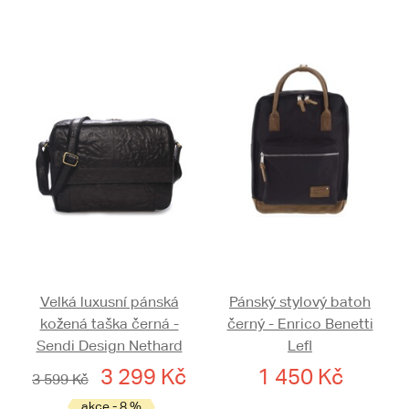
Velká luxusní pánská
Pánský stylový batoh
kožená taška černá -
černý - Enrico Benetti
Sendi Design Nethard
Lefl
3 299 Kč
1 450 Kč
3 599 Kč
akce - 8 %