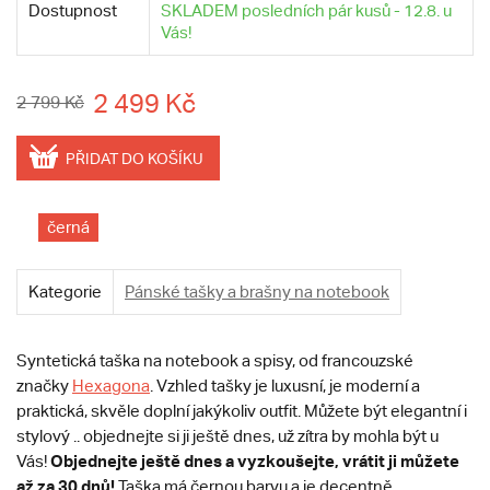
Dostupnost
SKLADEM posledních pár kusů - 12.8. u
Vás!
2 499 Kč
2 799 Kč
PŘIDAT DO KOŠÍKU
černá
Kategorie
Pánské tašky a brašny na notebook
Syntetická taška na notebook a spisy, od francouzské
značky
Hexagona
. Vzhled tašky je luxusní, je moderní a
praktická, skvěle doplní jakýkoliv outfit. Můžete být elegantní i
stylový .. objednejte si ji ještě dnes, už zítra by mohla být u
Objednejte ještě dnes a vyzkoušejte, vrátit ji můžete
Vás!
až za 30 dnů!
Taška má černou barvu a je decentně