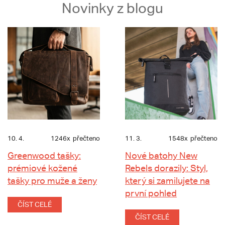
Novinky z blogu
10. 4.
1246x
přečteno
11. 3.
1548x
přečteno
Greenwood tašky:
Nové batohy New
prémiové kožené
Rebels dorazily: Styl,
tašky pro muže a ženy
který si zamilujete na
první pohled
ČÍST CELÉ
ČÍST CELÉ