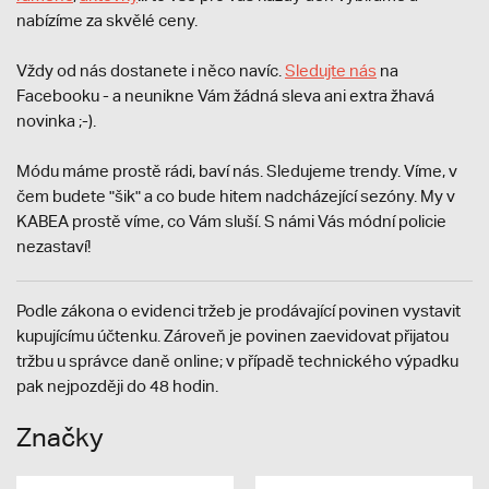
nabízíme za skvělé ceny.
Vždy od nás dostanete i něco navíc.
S
ledujte nás
na
Facebooku - a neunikne Vám žádná sleva ani extra žhavá
novinka ;-).
Módu máme prostě rádi, baví nás. Sledujeme trendy. Víme, v
čem budete "šik" a co bude hitem nadcházející sezóny. My v
KABEA prostě víme, co Vám sluší. S námi Vás módní policie
nezastaví!
Podle zákona o evidenci tržeb je prodávající povinen vystavit
kupujícímu účtenku. Zároveň je povinen zaevidovat přijatou
tržbu u správce daně online; v případě technického výpadku
pak nejpozději do 48 hodin.
Značky