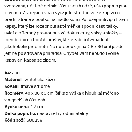
vzorovaná, některé detailní části jsou hladké, uši a popruh jsou
z nylonu. Z vnějších stran využijete středně velké kapsy na
přední straně a poutko na madlo kufru. Po rozepnutí zipu hlavní
kapsy, který lze rozepnout až téměř ke spodní části tašky,
uvidíte příjemný prostor na své dokumenty, spisy a složky a
membrány na bocích brašny, které zabrání vypadnutí
jakéhokoliv předmětu. Na notebook (max. 28 x 36 cm) je zde
jemně polstrovaná přihrádka. Chybět Vám nebudou volné
kapsy ani kapsa se zipem.
A4:
ano
Materiál:
syntetická kůže
Kování:
tmavé stříbrné
Rozměry
: 40 x 30 x 9 cm (šířka x výška x hloubka) měřeno
v
nejdelších
částech
Výška ucha:
12 cm
Délka popruhu:
nastavitelný, odnímatelný
Kód zboží:
586259