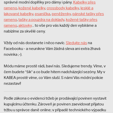
správné modní doplňky pro dámy i pány.
Kabelky přes
rameno
,
kožené kabelky
,
crossbody kabelky
,
lesklé a
lakované kabelky
,
psaníčka
,
peněženky
,
pánské tašky přes
rameno
,
tašky a pouzdra na doklady
,
kožené tašky přes
rameno
,
aktovky
... to vše pro vás každý den vybíráme a
nabízíme za skvělé ceny.
Vždy od nás dostanete i něco navíc.
S
ledujte nás
na
Facebooku - a neunikne Vám žádná sleva ani extra žhavá
novinka ;-).
Módu máme prostě rádi, baví nás. Sledujeme trendy. Víme, v
čem budete "šik" a co bude hitem nadcházející sezóny. My v
KABEA prostě víme, co Vám sluší. S námi Vás módní policie
nezastaví!
Podle zákona o evidenci tržeb je prodávající povinen vystavit
kupujícímu účtenku. Zároveň je povinen zaevidovat přijatou
tržbu u správce daně online; v případě technického výpadku