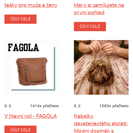
tašky pro muže a ženy
který si zamilujete na
první pohled
ČÍST CELÉ
ČÍST CELÉ
9. 3.
1414x
přečteno
9. 2.
1583x
přečteno
V hlavní roli - FAGOLA
Kabelky
devatenáctého století:
ČÍST CELÉ
Módní doplněk s