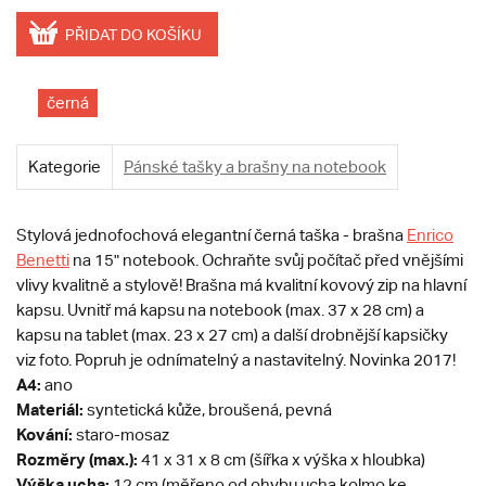
PŘIDAT DO KOŠÍKU
černá
Kategorie
Pánské tašky a brašny na notebook
Stylová jednofochová elegantní černá taška - brašna
E
nrico
Benetti
na 15" notebook. Ochraňte svůj počítač před vnějšími
vlivy kvalitně a stylově! Brašna má kvalitní kovový zip na hlavní
kapsu. Uvnitř má kapsu na notebook (max. 37 x 28 cm) a
kapsu na tablet (max. 23 x 27 cm) a další drobnější kapsičky
viz foto. Popruh je odnímatelný a nastavitelný. Novinka 2017!
A4:
ano
Materiál:
syntetická kůže, broušená, pevná
Kování:
staro-mosaz
Rozměry (max.):
41 x 31 x 8 cm (šířka x výška x hloubka)
Výška ucha:
12 cm (měřeno od ohybu ucha kolmo ke