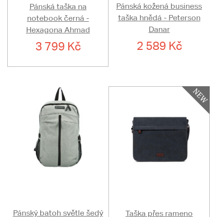
Pánská kožená business
Pánská taška na
taška hnědá - Peterson
notebook černá -
Danar
Hexagona Ahmad
2 589 Kč
3 799 Kč
Pánský batoh světle šedý
Taška přes rameno