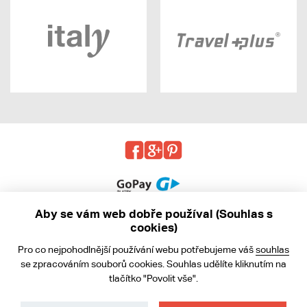
Aby se vám web dobře používal (Souhlas s
cookies)
© 2013 - 2026 kabea.cz
Pro co nejpohodlnější používání webu potřebujeme váš
souhlas
Obchodní podmínky
se zpracováním souborů cookies. Souhlas udělíte kliknutím na
tlačítko "Povolit vše".
Ochrana osobních údajů
Cookies