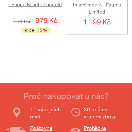
- Enrico Benetti Leopold
tmavě modrá - Fagola
Limited
979 Kč
1 199 Kč
1 149 Kč
akce - 15 %
Proč nakupovat u nás?
11 výdejních
30 dnů na
míst
vrácení zboží
Poštovné
Prohlídka