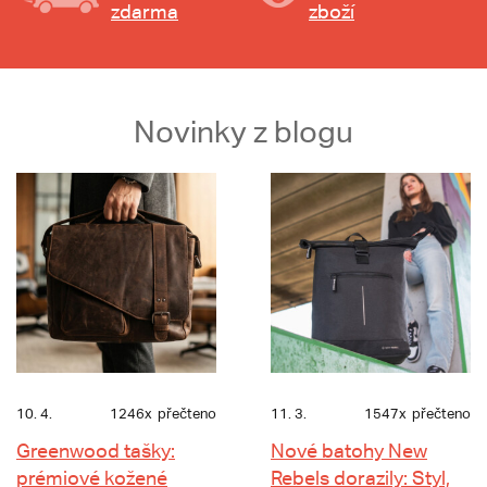
zdarma
zboží
Novinky z blogu
10. 4.
1246x
přečteno
11. 3.
1547x
přečteno
Greenwood tašky:
Nové batohy New
prémiové kožené
Rebels dorazily: Styl,