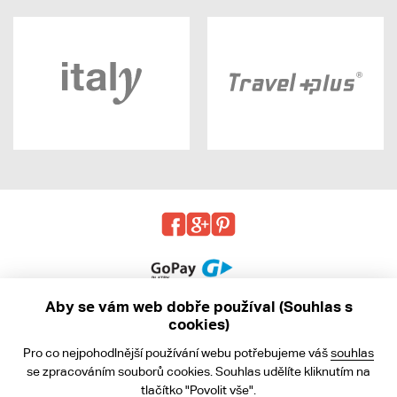
Aby se vám web dobře používal (Souhlas s
cookies)
© 2013 - 2026 kabea.cz
Pro co nejpohodlnější používání webu potřebujeme váš
souhlas
Obchodní podmínky
se zpracováním souborů cookies. Souhlas udělíte kliknutím na
tlačítko "Povolit vše".
Ochrana osobních údajů