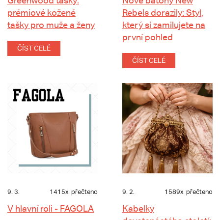
Greenwood tašky:
Nové batohy New
prémiové kožené
Rebels dorazily: Styl,
tašky pro muže a ženy
který si zamilujete na
první pohled
ČÍST CELÉ
ČÍST CELÉ
9. 3.
1415x
přečteno
9. 2.
1589x
přečteno
V hlavní roli - FAGOLA
Kabelky