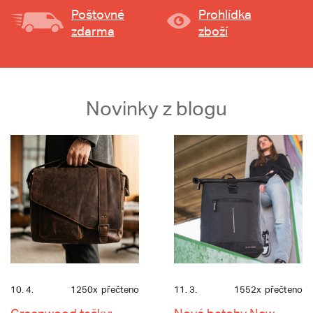
Poštovné
Prohlídka
zdarma
zboží
Novinky z blogu
10. 4.
1250x
přečteno
11. 3.
1552x
přečteno