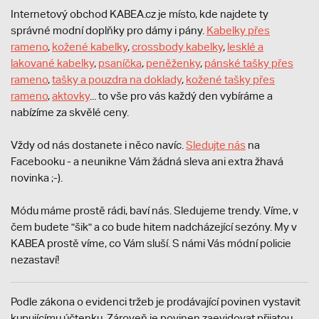
Internetový obchod KABEA.cz je místo, kde najdete ty
správné modní doplňky pro dámy i pány.
Kabelky přes
rameno
,
kožené kabelky
,
crossbody kabelky
,
lesklé a
lakované kabelky
,
psaníčka
,
peněženky
,
pánské tašky přes
rameno
,
tašky a pouzdra na doklady
,
kožené tašky přes
rameno
,
aktovky
... to vše pro vás každý den vybíráme a
nabízíme za skvělé ceny.
Vždy od nás dostanete i něco navíc.
S
ledujte nás
na
Facebooku - a neunikne Vám žádná sleva ani extra žhavá
novinka ;-).
Módu máme prostě rádi, baví nás. Sledujeme trendy. Víme, v
čem budete "šik" a co bude hitem nadcházející sezóny. My v
KABEA prostě víme, co Vám sluší. S námi Vás módní policie
nezastaví!
Podle zákona o evidenci tržeb je prodávající povinen vystavit
kupujícímu účtenku. Zároveň je povinen zaevidovat přijatou