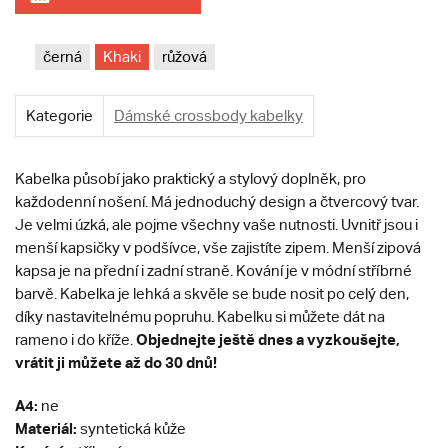
černá
Khaki
růžová
Kategorie
Dámské crossbody kabelky
Kabelka působí jako praktický a stylový doplněk, pro
každodenní nošení. Má jednoduchý design a čtvercový tvar.
Je velmi úzká, ale pojme všechny vaše nutnosti. Uvnitř jsou i
menší kapsičky v podšívce, vše zajistíte zipem. Menší zipová
kapsa je na přední i zadní straně. Kování je v módní stříbrné
barvě. Kabelka je lehká a skvěle se bude nosit po celý den,
díky nastavitelnému popruhu. Kabelku si můžete dát na
Objednejte ještě dnes a vyzkoušejte,
rameno i do kříže.
vrátit ji můžete až do 30 dnů!
A4:
ne
Materiál:
syntetická kůže