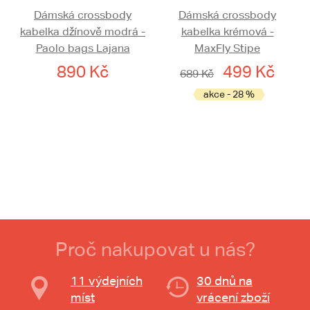
Dámská crossbody
Dámská crossbody
kabelka džínově modrá -
kabelka krémová -
Paolo bags Lajana
MaxFly Stipe
890 Kč
499 Kč
689 Kč
akce - 28 %
Proč nakupovat u nás?
11 výdejních
30 dnů na
míst
vrácení zboží