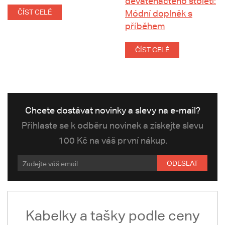
devatenáctého století:
ČÍST CELÉ
Módní doplněk s
příběhem
ČÍST CELÉ
Chcete dostávat novinky a slevy na e-mail?
Přihlaste se k odběru novinek a získejte slevu
100 Kč na váš první nákup.
ODESLAT
Kabelky a tašky podle ceny