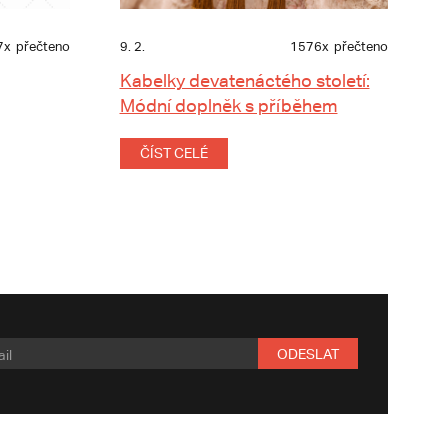
7x
přečteno
9. 2.
1576x
přečteno
Kabelky devatenáctého století:
Módní doplněk s příběhem
ČÍST CELÉ
ODESLAT