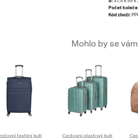
S:
37,5 x 55 x 
Počet koleče
Kód zboží:
PP
Mohlo by se vám t
estovní textilní kufr
Cestovní plastový kufr
Ces