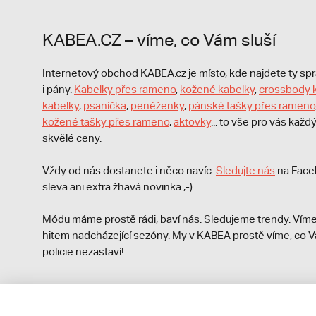
KABEA.CZ – víme, co Vám sluší
Internetový obchod KABEA.cz je místo, kde najdete ty s
i pány.
Kabelky přes rameno
,
kožené kabelky
,
crossbody 
kabelky
,
psaníčka
,
peněženky
,
pánské tašky přes rameno
kožené tašky přes rameno
,
aktovky
... to vše pro vás kaž
skvělé ceny.
Vždy od nás dostanete i něco navíc.
S
ledujte nás
na Face
sleva ani extra žhavá novinka ;-).
Módu máme prostě rádi, baví nás. Sledujeme trendy. Víme
hitem nadcházející sezóny. My v KABEA prostě víme, co V
policie nezastaví!
Podle zákona o evidenci tržeb je prodávající povinen vyst
Zároveň je povinen zaevidovat přijatou tržbu u správce da