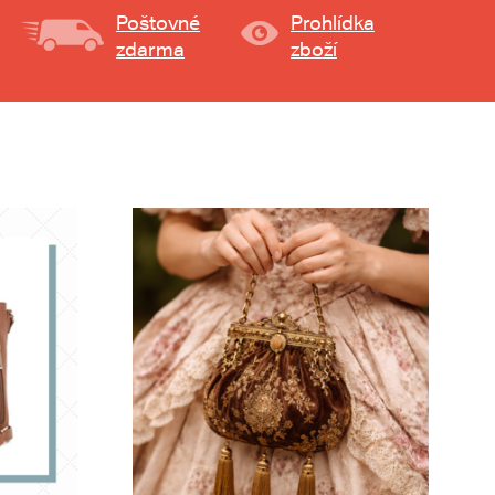
Poštovné
Prohlídka
zdarma
zboží