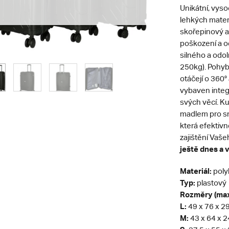
Unikátní, vyso
lehkých materi
skořepinový a
poškození a od
silného a odol
250kg). Pohyb 
otáčejí o 360°
vybaven integ
svých věcí. K
madlem pro sn
která efektivn
zajištění Vaše
ještě dnes a 
Materiál:
poly
Typ:
plastový
Rozměry (max
L:
49 x 76 x 29
M:
43 x 64 x 2