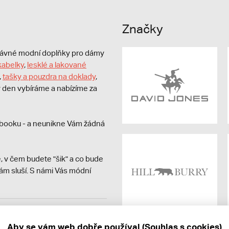
Značky
právné modní doplňky pro dámy
kabelky
,
lesklé a lakované
,
tašky a pouzdra na doklady
,
dý den vybíráme a nabízíme za
booku - a neunikne Vám žádná
, v čem budete "šik" a co bude
ám sluší. S námi Vás módní
avit kupujícímu účtenku.
ně online; v případě
Aby se vám web dobře používal (Souhlas s cookies)