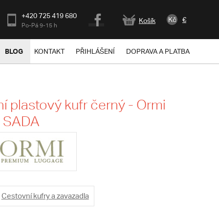
+420 725 419 680
Kč
€
Košík
Po-Pá 9-15 h
BLOG
KONTAKT
PŘIHLÁŠENÍ
DOPRAVA A PLATBA
í plastový kufr černý - Ormi
n SADA
Cestovní kufry a zavazadla