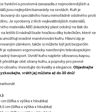
ce funkční a prostorná zavazadla z nejmodernějších a
álů jsou nejlepšími kamarády na cestách. Kufr je
 lisovaný do speciálního tvaru mimořádně odolného proti
ěru. Je vyrobeny z těch nejkvalitnějších materiálů,
ného materiálu ABS (elastický plast odolný na tlak do
na letišti či nádraží bude hračkou díky kolečkům, které se
 a umožňují snadné manévrování kufru. Hlavní zip je
rovaným zámkem, takže si můžete být jisti bezpečím
ufr je vybaven ergonomicky navrženým teleskopickým
adný transport. Uvnitř kufru najdete síťovanou kapsu,
ě předěluje obě strany kufru, a popruhy pro pevné
Objednejte
ho obsahu. Investujte do kvality a elegance.
vyzkoušejte, vrátit jej můžete až do 30 dnů!
karbonát
.):
 cm (šířka x výška x hloubka)
4,5 cm (šířka x výška x hloubka)