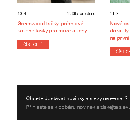
10. 4.
1239x
přečteno
11. 3.
Greenwood tašky: prémiové
Nové ba
kožené tašky pro muže a ženy
dorazily:
na první
ČÍST CELÉ
ČÍST C
Chcete dostávat novinky a slevy na e-mail?
Přihlaste se k odběru novinek a získejte sle