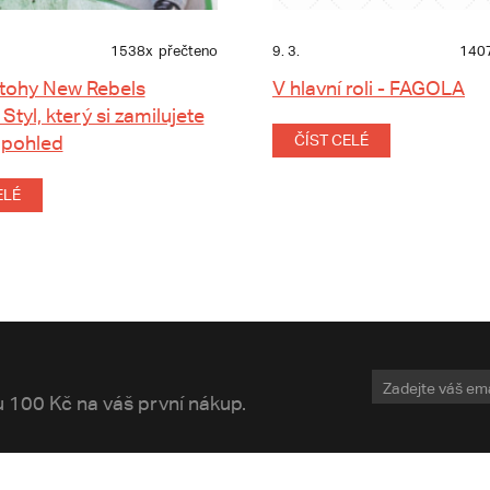
1538x
přečteno
9. 3.
140
tohy New Rebels
V hlavní roli - FAGOLA
 Styl, který si zamilujete
 pohled
ČÍST CELÉ
ELÉ
vu 100 Kč na váš první nákup.