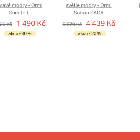
mavě modrý - Ormi
světle modrý - Ormi
Sumito L
Sofron SADA
1 490 Kč
4 439 Kč
490 Kč
5 570 Kč
akce - 40 %
akce - 20 %