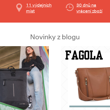
11 výdejních
30 dnů na
míst
vrácení zboží
Novinky z blogu