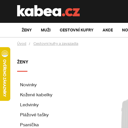
ŽENY
MUŽI
CESTOVNÍ KUFRY
AKCE
NO
Úvod
Cestovní kufry a zavazadla
ŽENY
Novinky
Kožené kabelky
Ledvinky
Plážové tašky
Psaníčka