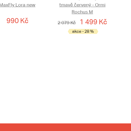
MaxFly Lora new
tmavě červený - Ormi
Rochus M
990 Kč
1 499 Kč
2 079 Kč
akce - 28 %