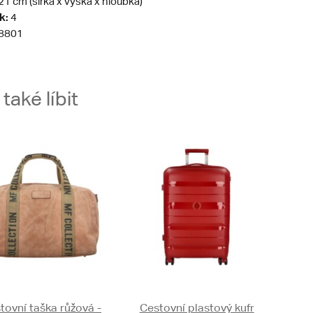
21 cm (šířka x výška x hloubka)
k:
4
8801
aké líbit
tovní taška růžová -
Cestovní plastový kufr