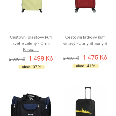
Cestovní plastový kufr
Cestovní látkový kufr
světle zelený - Ormi
vínový - Jony Shauny S
Pascal L
1 475 Kč
1 499 Kč
2 490 Kč
2 390 Kč
akce - 41 %
akce - 37 %