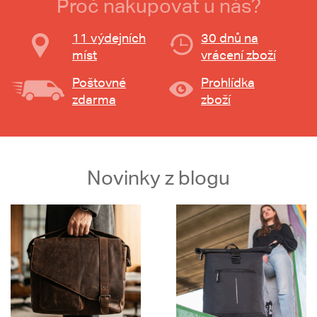
Proč nakupovat u nás?
11 výdejních
30 dnů na
míst
vrácení zboží
Poštovné
Prohlídka
zdarma
zboží
Novinky z blogu