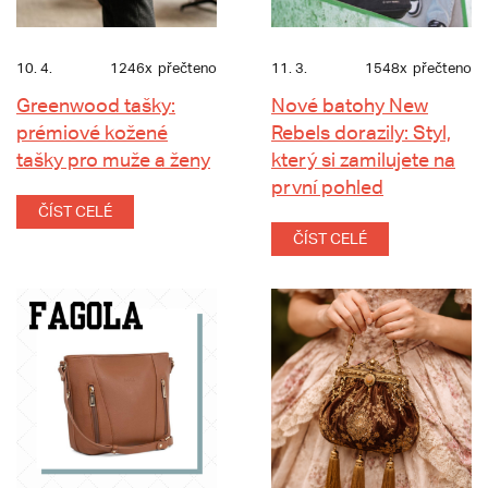
10. 4.
1246x
přečteno
11. 3.
1548x
přečteno
Greenwood tašky:
Nové batohy New
prémiové kožené
Rebels dorazily: Styl,
tašky pro muže a ženy
který si zamilujete na
první pohled
ČÍST CELÉ
ČÍST CELÉ