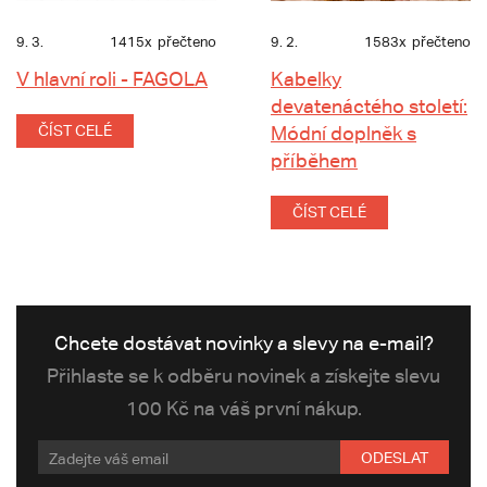
9. 3.
1415x
přečteno
9. 2.
1583x
přečteno
V hlavní roli - FAGOLA
Kabelky
devatenáctého století:
ČÍST CELÉ
Módní doplněk s
příběhem
ČÍST CELÉ
Chcete dostávat novinky a slevy na e-mail?
Přihlaste se k odběru novinek a získejte slevu
100 Kč na váš první nákup.
ODESLAT