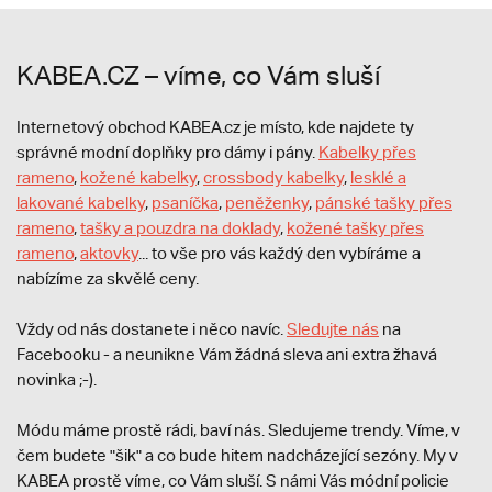
KABEA.CZ – víme, co Vám sluší
Internetový obchod KABEA.cz je místo, kde najdete ty
správné modní doplňky pro dámy i pány.
Kabelky přes
rameno
,
kožené kabelky
,
crossbody kabelky
,
lesklé a
lakované kabelky
,
psaníčka
,
peněženky
,
pánské tašky přes
rameno
,
tašky a pouzdra na doklady
,
kožené tašky přes
rameno
,
aktovky
... to vše pro vás každý den vybíráme a
nabízíme za skvělé ceny.
Vždy od nás dostanete i něco navíc.
S
ledujte nás
na
Facebooku - a neunikne Vám žádná sleva ani extra žhavá
novinka ;-).
Módu máme prostě rádi, baví nás. Sledujeme trendy. Víme, v
čem budete "šik" a co bude hitem nadcházející sezóny. My v
KABEA prostě víme, co Vám sluší. S námi Vás módní policie