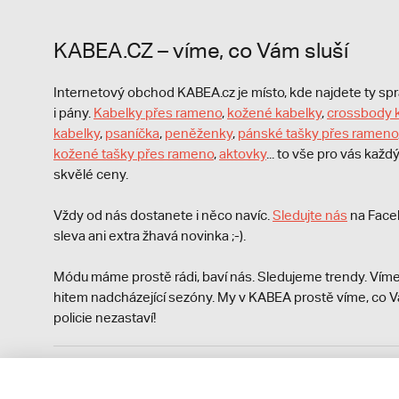
KABEA.CZ – víme, co Vám sluší
Internetový obchod KABEA.cz je místo, kde najdete ty s
i pány.
Kabelky přes rameno
,
kožené kabelky
,
crossbody 
kabelky
,
psaníčka
,
peněženky
,
pánské tašky přes rameno
kožené tašky přes rameno
,
aktovky
... to vše pro vás kaž
skvělé ceny.
Vždy od nás dostanete i něco navíc.
S
ledujte nás
na Face
sleva ani extra žhavá novinka ;-).
Módu máme prostě rádi, baví nás. Sledujeme trendy. Víme
hitem nadcházející sezóny. My v KABEA prostě víme, co V
policie nezastaví!
Podle zákona o evidenci tržeb je prodávající povinen vyst
Zároveň je povinen zaevidovat přijatou tržbu u správce da