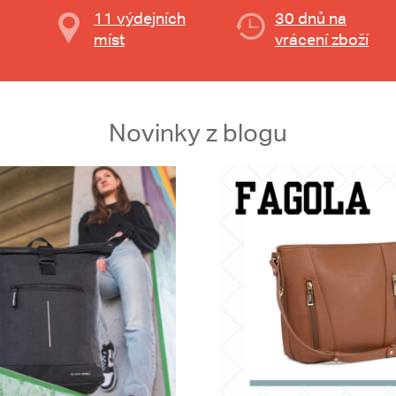
11 výdejních
30 dnů na
míst
vrácení zboží
Novinky z blogu