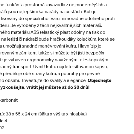
ce funkční a prostorná zavazadla z nejmodernějších a
álů jsou nejlepšími kamarády na cestách. Kufr je
 lisovaný do speciálního tvaru mimořádně odolného proti
ěru. Je vyrobeny z těch nejkvalitnějších materiálů,
ného materiálu ABS (elastický plast odolný na tlak do
na letišti či nádraží bude hračkou díky kolečkům, které se
 a umožňují snadné manévrování kufru. Hlavní zip je
rovaným zámkem, takže si můžete být jisti bezpečím
ufr je vybaven ergonomicky navrženým teleskopickým
adný transport. Uvnitř kufru najdete síťovanou kapsu,
ě předěluje obě strany kufru, a popruhy pro pevné
Objednejte
ho obsahu. Investujte do kvality a elegance.
vyzkoušejte, vrátit jej můžete až do 30 dnů!
karbonát
.):
38 x 55 x 24 cm (šířka x výška x hloubka)
k:
4
02