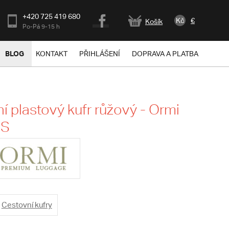
+420 725 419 680
Kč
€
Košík
Po-Pá 9-15 h
BLOG
KONTAKT
PŘIHLÁŠENÍ
DOPRAVA A PLATBA
í plastový kufr růžový - Ormi
 S
Cestovní kufry