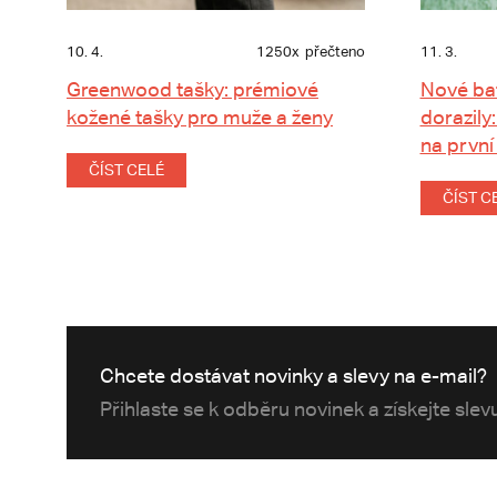
10. 4.
1250x
přečteno
11. 3.
Greenwood tašky: prémiové
Nové ba
kožené tašky pro muže a ženy
dorazily:
na první
ČÍST CELÉ
ČÍST C
Chcete dostávat novinky a slevy na e-mail?
Přihlaste se k odběru novinek a získejte sle