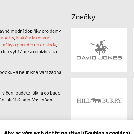
Značky
právné modní doplňky pro dámy
kabelky
,
lesklé a lakované
,
tašky a pouzdra na doklady
,
dý den vybíráme a nabízíme za
booku - a neunikne Vám žádná
, v čem budete "šik" a co bude
ám sluší. S námi Vás módní
avit kupujícímu účtenku.
ně online; v případě
Aby se vám web dobře používal (Souhlas s cookies)