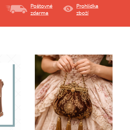
Poštovné
Prohlídka
zdarma
zboží