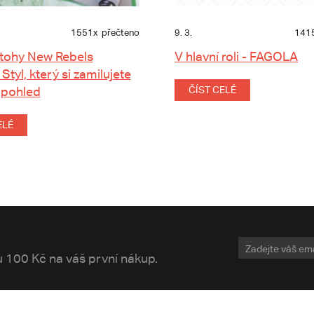
1551x
přečteno
9. 3.
141
tohy New Rebels
V hlavní roli - FAGOLA
 Styl, který si zamilujete
 pohled
ČÍST CELÉ
ELÉ
vu 100 Kč na váš první nákup.