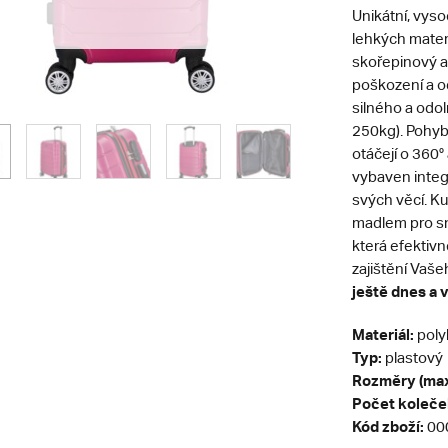
Unikátní, vyso
lehkých materi
skořepinový a
poškození a od
silného a odol
250kg). Pohyb 
otáčejí o 360°
vybaven integ
svých věcí. K
madlem pro sn
která efektivn
zajištění Vaše
ještě dnes a 
Materiál:
poly
Typ:
plastový
Rozměry (max
Počet koleče
Kód zboží:
00