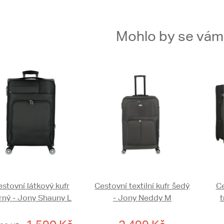
Mohlo by se vám t
stovní látkový kufr
Cestovní textilní kufr šedý
Ce
rný - Jony Shauny L
- Jony Neddy M
t