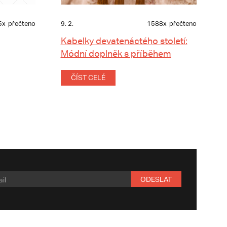
5x
přečteno
9. 2.
1588x
přečteno
Kabelky devatenáctého století:
Módní doplněk s příběhem
ČÍST CELÉ
ODESLAT