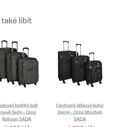
aké líbit
stovní textilní kufr
Cestovný látkový kufor
mavě šedý - Ormi
černý - Ormi Mischell
Kolman SADA
SADA