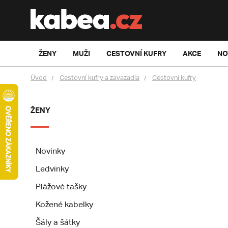
ŽENY
MUŽI
CESTOVNÍ KUFRY
AKCE
NO
Úvod
Cestovní kufry a zavazadla
Cestovní kufry
ŽENY
Novinky
Ledvinky
Plážové tašky
Kožené kabelky
Šály a šátky