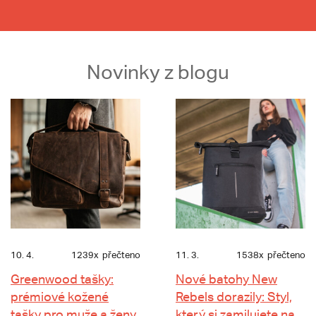
Novinky z blogu
10. 4.
1239x
přečteno
11. 3.
1538x
přečteno
Greenwood tašky:
Nové batohy New
prémiové kožené
Rebels dorazily: Styl,
tašky pro muže a ženy
který si zamilujete na