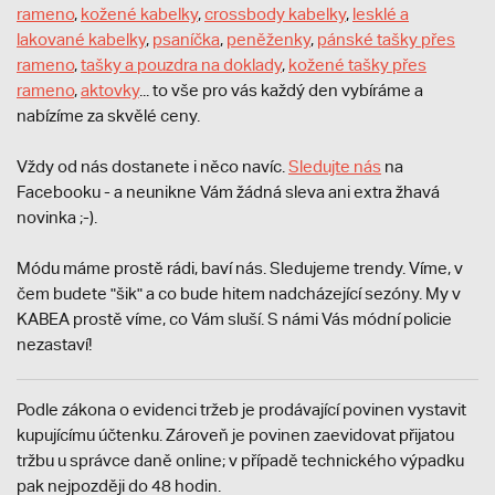
rameno
,
kožené kabelky
,
crossbody kabelky
,
lesklé a
lakované kabelky
,
psaníčka
,
peněženky
,
pánské tašky přes
rameno
,
tašky a pouzdra na doklady
,
kožené tašky přes
rameno
,
aktovky
... to vše pro vás každý den vybíráme a
nabízíme za skvělé ceny.
Vždy od nás dostanete i něco navíc.
S
ledujte nás
na
Facebooku - a neunikne Vám žádná sleva ani extra žhavá
novinka ;-).
Módu máme prostě rádi, baví nás. Sledujeme trendy. Víme, v
čem budete "šik" a co bude hitem nadcházející sezóny. My v
KABEA prostě víme, co Vám sluší. S námi Vás módní policie
nezastaví!
Podle zákona o evidenci tržeb je prodávající povinen vystavit
kupujícímu účtenku. Zároveň je povinen zaevidovat přijatou
tržbu u správce daně online; v případě technického výpadku
pak nejpozději do 48 hodin.