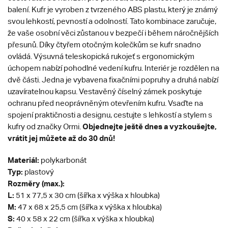
balení.
Kufr je vyroben z tvrzeného ABS plastu, který je známý
svou lehkostí, pevností a odolností. Tato kombinace zaručuje,
že vaše osobní věci zůstanou v bezpečí i během náročnějších
přesunů. Díky čtyřem otočným kolečkům se kufr snadno
ovládá. Výsuvná teleskopická rukojeť s ergonomickým
úchopem nabízí pohodlné vedení kufru. Interiér je rozdělen na
dvě části. Jedna je vybavena fixačními popruhy a druhá nabízí
uzavíratelnou kapsu. Vestavěný číselný zámek poskytuje
ochranu před neoprávněným otevřením kufru. Vsaďte na
spojení praktičnosti a designu, cestujte s lehkostí a stylem s
Objednejte ještě dnes a vyzkoušejte,
kufry od značky Ormi.
vrátit jej můžete až do 30 dnů!
Materiál:
polykarbonát
Typ:
plastový
Rozměry (max.):
L:
51 x 77,5 x 30 cm (šířka x výška x hloubka)
M:
47 x 68 x 25,5 cm (šířka x výška x hloubka)
S:
40 x 58 x 22 cm (šířka x výška x hloubka)