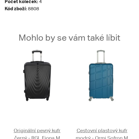
Počet koleček:
4
Kód zboží:
8808
Mohlo by se vám také líbit
Originální pevný kufr
Cestovní plastový kufr
černý - RGL Fiona M
modrý - Ormi Sofron M