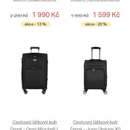
1 990 Kč
1 599 Kč
2 290 Kč
1 990 Kč
akce - 13 %
akce - 20 %
Cestovní látkový kufr
Cestovní látkový kufr
černý - Ormi Mischell L
černý - Jony Shauny XS