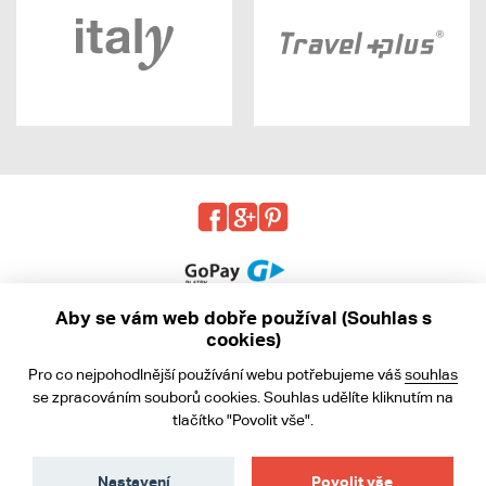
Aby se vám web dobře používal (Souhlas s
cookies)
© 2013 - 2026 kabea.cz
Pro co nejpohodlnější používání webu potřebujeme váš
souhlas
Obchodní podmínky
se zpracováním souborů cookies. Souhlas udělíte kliknutím na
tlačítko "Povolit vše".
Ochrana osobních údajů
Cookies
Nastavení
Povolit vše