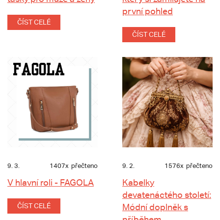
první pohled
ČÍST CELÉ
ČÍST CELÉ
9. 3.
1407x
přečteno
9. 2.
1576x
přečteno
V hlavní roli - FAGOLA
Kabelky
devatenáctého století:
ČÍST CELÉ
Módní doplněk s
příběhem