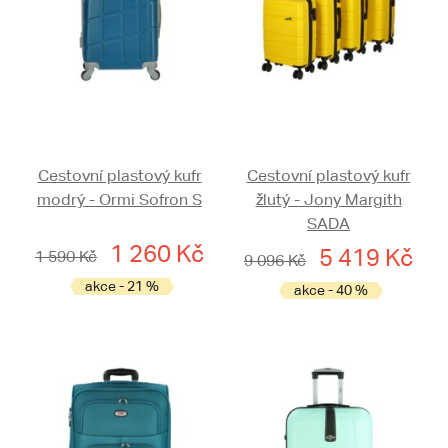
Cestovní plastový kufr
Cestovní plastový kufr
modrý - Ormi Sofron S
žlutý - Jony Margith
SADA
1 260 Kč
5 419 Kč
1 590 Kč
9 096 Kč
akce - 21 %
akce - 40 %