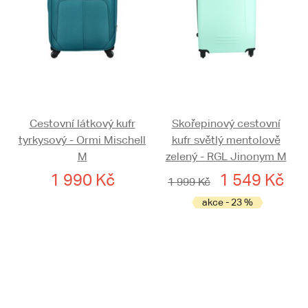
Cestovní látkový kufr
Skořepinový cestovní
tyrkysový - Ormi Mischell
kufr světlý mentolově
M
zelený - RGL Jinonym M
1 990 Kč
1 549 Kč
1 999 Kč
akce - 23 %