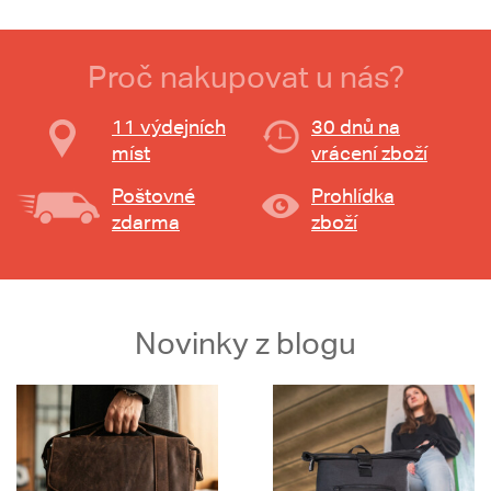
Proč nakupovat u nás?
11 výdejních
30 dnů na
míst
vrácení zboží
Poštovné
Prohlídka
zdarma
zboží
Novinky z blogu