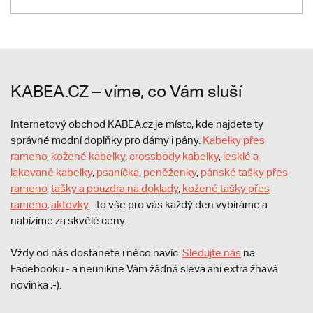
KABEA.CZ – víme, co Vám sluší
Internetový obchod KABEA.cz je místo, kde najdete ty
správné modní doplňky pro dámy i pány.
Kabelky přes
rameno
,
kožené kabelky
,
crossbody kabelky
,
lesklé a
lakované kabelky
,
psaníčka
,
peněženky
,
pánské tašky přes
rameno
,
tašky a pouzdra na doklady
,
kožené tašky přes
rameno
,
aktovky
... to vše pro vás každý den vybíráme a
nabízíme za skvělé ceny.
Vždy od nás dostanete i něco navíc.
S
ledujte nás
na
Facebooku - a neunikne Vám žádná sleva ani extra žhavá
novinka ;-).