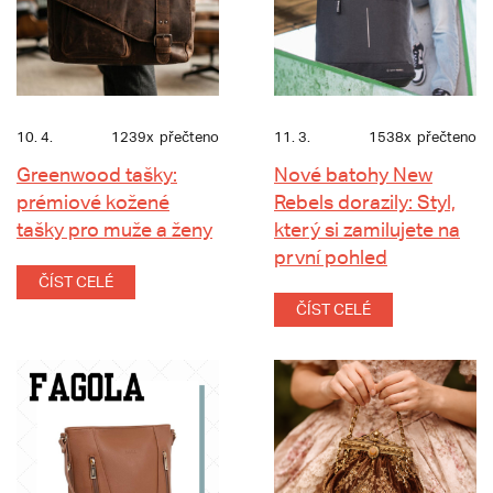
10. 4.
1239x
přečteno
11. 3.
1538x
přečteno
Greenwood tašky:
Nové batohy New
prémiové kožené
Rebels dorazily: Styl,
tašky pro muže a ženy
který si zamilujete na
první pohled
ČÍST CELÉ
ČÍST CELÉ