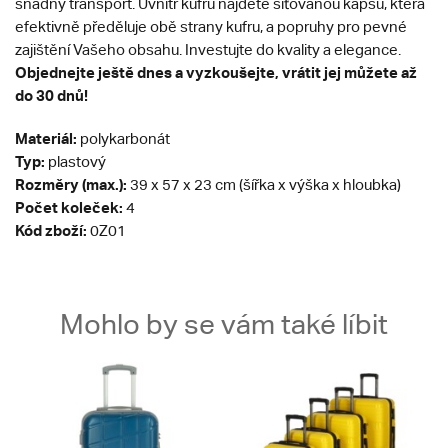
snadný transport. Uvnitř kufru najdete síťovanou kapsu, která
efektivně předěluje obě strany kufru, a popruhy pro pevné
zajištění Vašeho obsahu. Investujte do kvality a elegance.
Objednejte ještě dnes a vyzkoušejte, vrátit jej můžete až
do 30 dnů!
Materiál:
polykarbonát
Typ:
plastový
Rozměry (max.):
39 x 57 x 23 cm (šířka x výška x hloubka)
Počet koleček:
4
Kód zboží:
0Z01
Mohlo by se vám také líbit