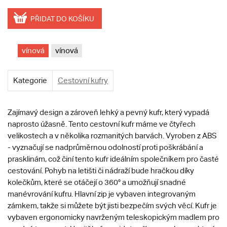
PŘIDAT DO KOŠÍKU
vínová
vínová
Kategorie
Cestovní kufry
Zajímavý design a zároveň lehký a pevný kufr, který vypadá
naprosto úžasně. Tento cestovní kufr máme ve čtyřech
velikostech a v několika rozmanitých barvách. Vyroben z ABS
- vyznačují se nadprůměrnou odolností proti poškrábání a
prasklinám, což činí tento kufr ideálním společníkem pro časté
cestování. Pohyb na letišti či nádraží bude hračkou díky
kolečkům, které se otáčejí o 360° a umožňují snadné
manévrování kufru. Hlavní zip je vybaven integrovaným
zámkem, takže si můžete být jisti bezpečím svých věcí. Kufr je
vybaven ergonomicky navrženým teleskopickým madlem pro