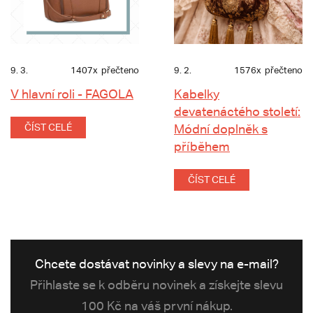
9. 3.
1407x
přečteno
9. 2.
1576x
přečteno
V hlavní roli - FAGOLA
Kabelky
devatenáctého století:
ČÍST CELÉ
Módní doplněk s
příběhem
ČÍST CELÉ
Chcete dostávat novinky a slevy na e-mail?
Přihlaste se k odběru novinek a získejte slevu
100 Kč na váš první nákup.