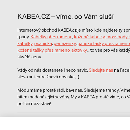
KABEA.CZ – víme, co Vám sluší
Internetový obchod KABEA.cz je místo, kde najdete ty s
i pány.
Kabelky přes rameno
,
kožené kabelky
,
crossbody 
kabelky
,
psaníčka
,
peněženky
,
pánské tašky přes rameno
kožené tašky přes rameno
,
aktovky
... to vše pro vás kaž
skvělé ceny.
Vždy od nás dostanete i něco navíc.
S
ledujte nás
na Face
sleva ani extra žhavá novinka ;-).
Módu máme prostě rádi, baví nás. Sledujeme trendy. Víme
hitem nadcházející sezóny. My v KABEA prostě víme, co V
policie nezastaví!
Podle zákona o evidenci tržeb je prodávající povinen vyst
Zároveň je povinen zaevidovat přijatou tržbu u správce da