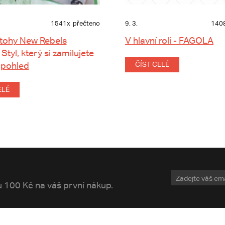
1541x
přečteno
9. 3.
140
tohy New Rebels
V hlavní roli - FAGOLA
 Styl, který si zamilujete
 pohled
ČÍST CELÉ
ELÉ
vu 100 Kč na váš první nákup.