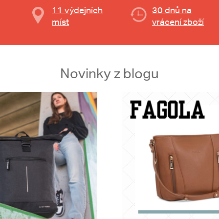
11 výdejních
30 dnů na
míst
vrácení zboží
Novinky z blogu