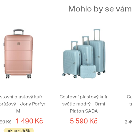
Mohlo by se vám t
stovní plastový kufr
Cestovní plastový kufr
Ce
orůžový - Jony Porfyr
světle modrý - Ormi
t
M
Platon SADA
1 490 Kč
5 590 Kč
990 Kč
2 4
akce - 25 %