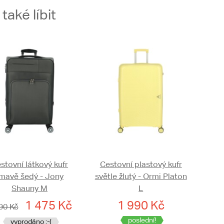
aké líbit
stovní látkový kufr
Cestovní plastový kufr
mavě šedý - Jony
světle žlutý - Ormi Platon
Shauny M
L
1 475 Kč
1 990 Kč
90 Kč
poslední!
vyprodáno :-(