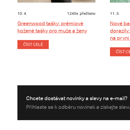
10. 4.
1240x
přečteno
11. 3.
Greenwood tašky: prémiové
Nové ba
kožené tašky pro muže a ženy
dorazily:
na první
ČÍST CELÉ
ČÍST C
Chcete dostávat novinky a slevy na e-mail?
Přihlaste se k odběru novinek a získejte sle