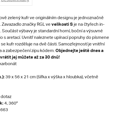
ově zelený kufr ve originálním designu je jednoznačně
ve
likosti S
. Zavazadlo značky RGL ve
je na čtyřech in-
. Součást výbavy je standardní horní, boční a výsuvné
o s aretací. Uvnitř naleznete upínací popruhy do písmene
 se kufr rozděluje na dvě části. Samozřejmostí je vnitřní
Objednejte ještě dnes a
a a zabezpečení zipu kódem.
vrátit jej můžete až za 30 dnů!
karbonát
.):
39 x 56 x 21 cm (šířka x výška x hloubka), včetně
 dotaz
k:
4, 360°
663