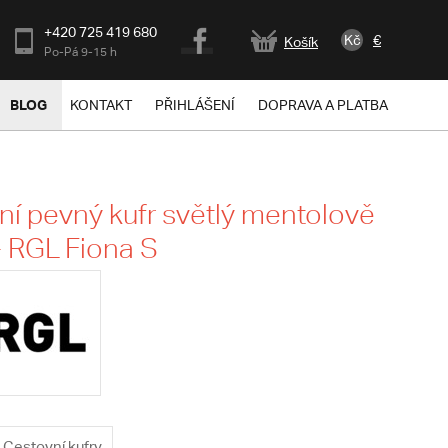
+420 725 419 680
Kč
€
Košík
Po-Pá 9-15 h
BLOG
KONTAKT
PŘIHLÁŠENÍ
DOPRAVA A PLATBA
lní pevný kufr světlý mentolově
- RGL Fiona S
Cestovní kufry