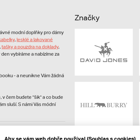
Značky
právné modní doplňky pro dámy
kabelky
,
lesklé a lakované
,
tašky a pouzdra na doklady
,
dý den vybíráme a nabízíme za
booku - a neunikne Vám žádná
, v čem budete "šik" a co bude
ám sluší. S námi Vás módní
avit kupujícímu účtenku.
ně online; v případě
Aby se vám web dobře používal (Souhlas s cookies)