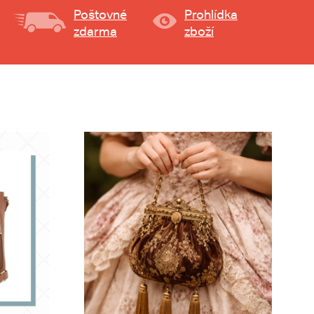
Poštovné
Prohlídka
zdarma
zboží