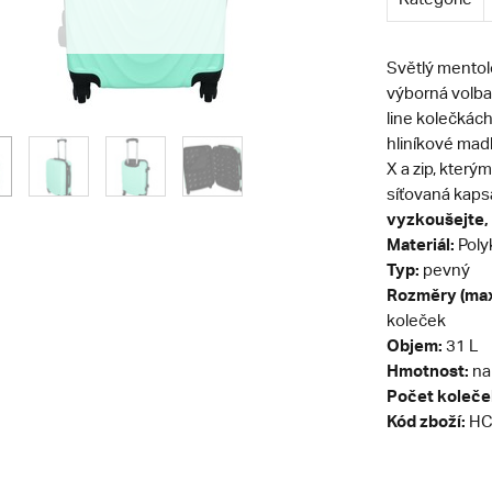
Světlý mentol
výborná volba
line kolečkách
hliníkové madl
X a zip, kterým
síťovaná kaps
vyzkoušejte, 
Materiál:
Poly
Typ:
pevný
Rozměry (max
koleček
Objem:
31 L
Hmotnost:
na
Počet koleče
Kód zboží:
HC