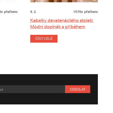
8x
přečteno
9. 2.
1576x
přečteno
Kabelky devatenáctého století:
Módní doplněk s příběhem
ČÍST CELÉ
ODESLAT