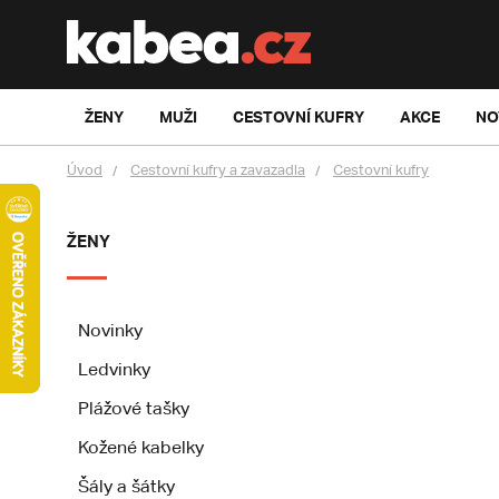
ŽENY
MUŽI
CESTOVNÍ KUFRY
AKCE
NO
Úvod
Cestovní kufry a zavazadla
Cestovní kufry
ŽENY
Novinky
Ledvinky
Plážové tašky
Kožené kabelky
Šály a šátky