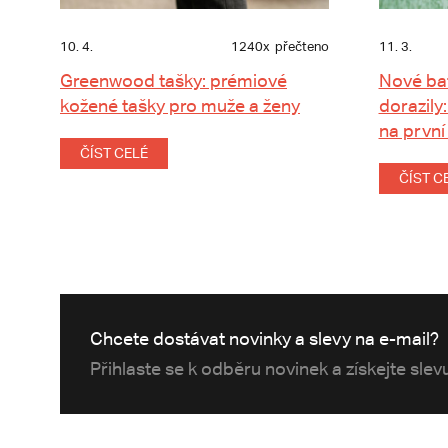
10. 4.
1240x
přečteno
11. 3.
Greenwood tašky: prémiové
Nové ba
kožené tašky pro muže a ženy
dorazily:
na první
ČÍST CELÉ
ČÍST C
Chcete dostávat novinky a slevy na e-mail?
Přihlaste se k odběru novinek a získejte sle