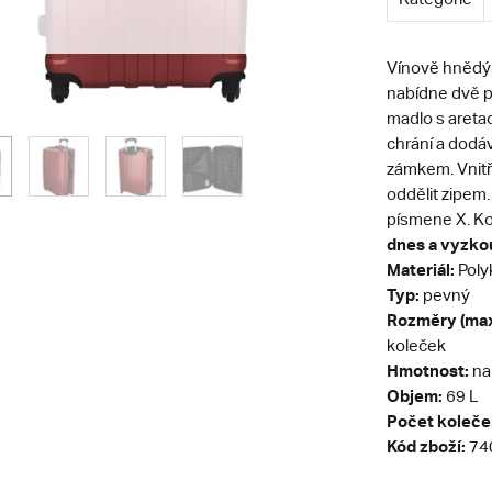
Vínově hnědý
nabídne dvě p
madlo s aretac
chrání a dodáva
zámkem. Vnitřn
oddělit zipem
písmene X. Kol
dnes a vyzkou
Materiál:
Poly
Typ:
pevný
Rozměry (max
koleček
Hmotnost:
na
Objem:
69 L
Počet koleče
Kód zboží:
74