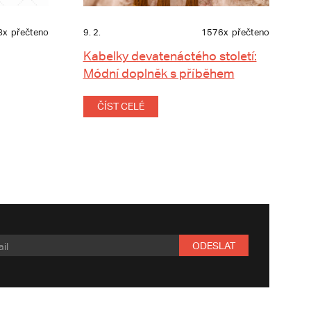
8x
přečteno
9. 2.
1576x
přečteno
Kabelky devatenáctého století:
Módní doplněk s příběhem
ČÍST CELÉ
ODESLAT