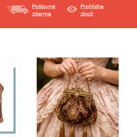
Poštovné
Prohlídka
zdarma
zboží