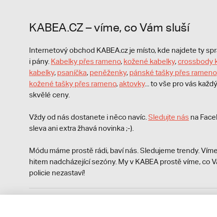
KABEA.CZ – víme, co Vám sluší
Internetový obchod KABEA.cz je místo, kde najdete ty s
i pány.
Kabelky přes rameno
,
kožené kabelky
,
crossbody 
kabelky
,
psaníčka
,
peněženky
,
pánské tašky přes rameno
kožené tašky přes rameno
,
aktovky
... to vše pro vás kaž
skvělé ceny.
Vždy od nás dostanete i něco navíc.
S
ledujte nás
na Face
sleva ani extra žhavá novinka ;-).
Módu máme prostě rádi, baví nás. Sledujeme trendy. Víme
hitem nadcházející sezóny. My v KABEA prostě víme, co V
policie nezastaví!
Podle zákona o evidenci tržeb je prodávající povinen vyst
Zároveň je povinen zaevidovat přijatou tržbu u správce da