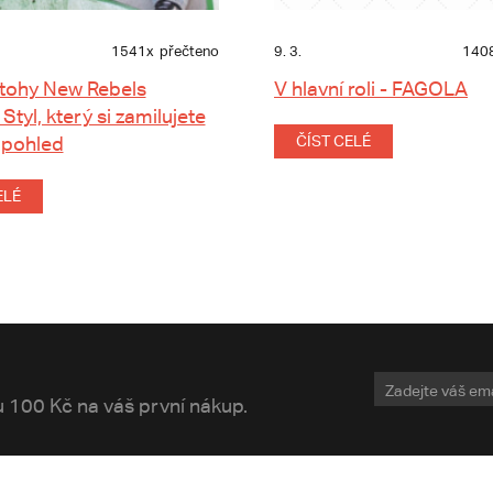
1541x
přečteno
9. 3.
140
tohy New Rebels
V hlavní roli - FAGOLA
 Styl, který si zamilujete
 pohled
ČÍST CELÉ
ELÉ
vu 100 Kč na váš první nákup.