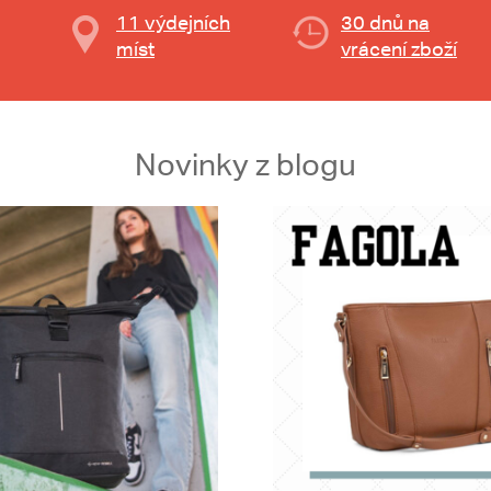
11 výdejních
30 dnů na
míst
vrácení zboží
Novinky z blogu