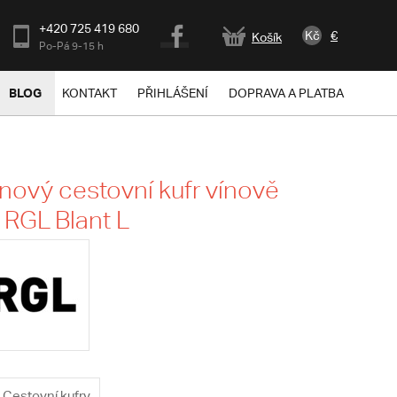
+420 725 419 680
Kč
€
Košík
Po-Pá 9-15 h
BLOG
KONTAKT
PŘIHLÁŠENÍ
DOPRAVA A PLATBA
nový cestovní kufr vínově
 RGL Blant L
Cestovní kufry