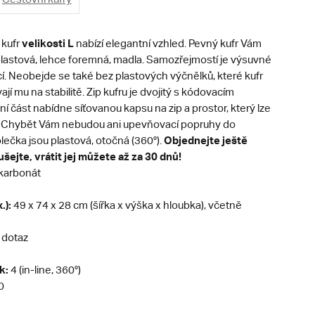
velikosti L
 kufr
nabízí elegantní vzhled. Pevný kufr Vám
lastová, lehce foremná, madla. Samozřejmostí je výsuvné
í. Neobejde se také bez plastových výčnělků, které kufr
jí mu na stabilitě. Zip kufru je dvojitý s kódovacím
í část nabídne síťovanou kapsu na zip a prostor, který lze
. Chybět Vám nebudou ani upevňovací popruhy do
Objednejte ještě
ečka jsou plastová, otočná (360°).
šejte, vrátit jej můžete až za 30 dnů!
karbonát
.):
49 x 74 x 28 cm (šířka x výška x hloubka), včetně
 dotaz
k:
4 (in-line, 360°)
0