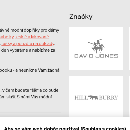
Značky
právné modní doplňky pro dámy
kabelky
,
lesklé a lakované
,
tašky a pouzdra na doklady
,
dý den vybíráme a nabízíme za
booku - a neunikne Vám žádná
, v čem budete "šik" a co bude
ám sluší. S námi Vás módní
avit kupujícímu účtenku.
ně online; v případě
Aby se vám web dobře používal (Souhlas s cookies)