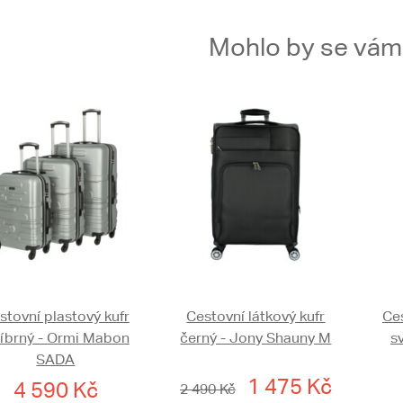
Mohlo by se vám t
stovní plastový kufr
Cestovní látkový kufr
Ces
říbrný - Ormi Mabon
černý - Jony Shauny M
s
SADA
1 475 Kč
4 590 Kč
2 490 Kč