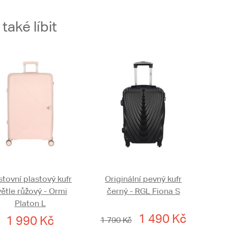
aké líbit
tovní plastový kufr
Originální pevný kufr
větle růžový - Ormi
černý - RGL Fiona S
Platon L
1 490 Kč
1 990 Kč
1 790 Kč