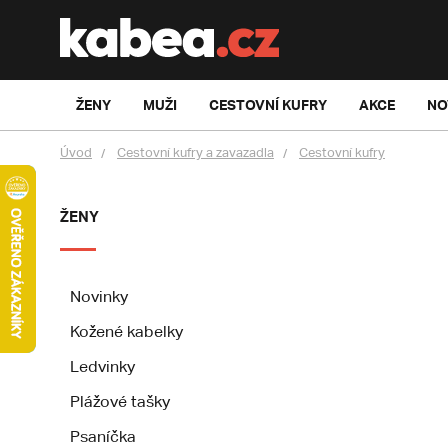
ŽENY
MUŽI
CESTOVNÍ KUFRY
AKCE
NO
Úvod
Cestovní kufry a zavazadla
Cestovní kufry
ŽENY
Novinky
Kožené kabelky
Ledvinky
Plážové tašky
Psaníčka