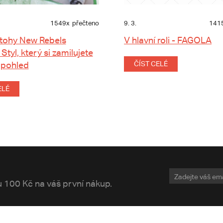
1549x
přečteno
9. 3.
141
tohy New Rebels
V hlavní roli - FAGOLA
 Styl, který si zamilujete
 pohled
ČÍST CELÉ
ELÉ
vu 100 Kč na váš první nákup.