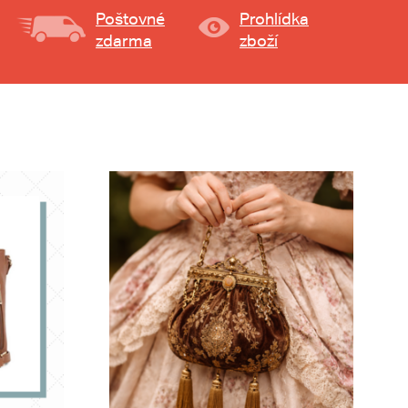
Poštovné
Prohlídka
zdarma
zboží