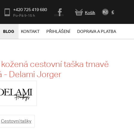
+420 725 419 680
Kč
€
Košík
Po-Pá 9-15 h
BLOG
KONTAKT
PŘIHLÁŠENÍ
DOPRAVA A PLATBA
 kožená cestovní taška tmavě
 - Delami Jorger
Cestovní tašky