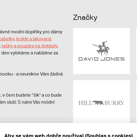
Značky
právné modní doplňky pro dámy
kabelky
,
lesklé a lakované
,
tašky a pouzdra na doklady
,
dý den vybíráme a nabízíme za
booku - a neunikne Vám žádná
, v čem budete "šik" a co bude
ám sluší. S námi Vás módní
avit kupujícímu účtenku.
ně online; v případě
Aby se vám web dobře používal (Souhlas s cookies)