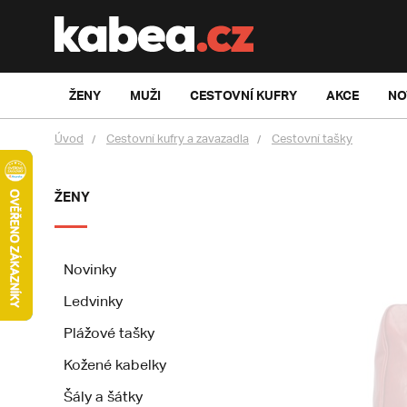
ŽENY
MUŽI
CESTOVNÍ KUFRY
AKCE
NO
Úvod
Cestovní kufry a zavazadla
Cestovní tašky
ŽENY
Novinky
Ledvinky
Plážové tašky
Kožené kabelky
Šály a šátky