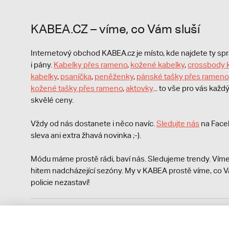
KABEA.CZ – víme, co Vám sluší
Internetový obchod KABEA.cz je místo, kde najdete ty s
i pány.
Kabelky přes rameno
,
kožené kabelky
,
crossbody 
kabelky
,
psaníčka
,
peněženky
,
pánské tašky přes rameno
kožené tašky přes rameno
,
aktovky
... to vše pro vás kaž
skvělé ceny.
Vždy od nás dostanete i něco navíc.
S
ledujte nás
na Face
sleva ani extra žhavá novinka ;-).
Módu máme prostě rádi, baví nás. Sledujeme trendy. Víme
hitem nadcházející sezóny. My v KABEA prostě víme, co V
policie nezastaví!
Podle zákona o evidenci tržeb je prodávající povinen vyst
Zároveň je povinen zaevidovat přijatou tržbu u správce da