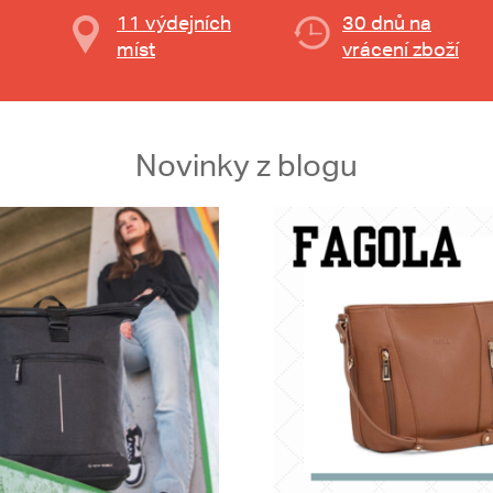
11 výdejních
30 dnů na
míst
vrácení zboží
Novinky z blogu