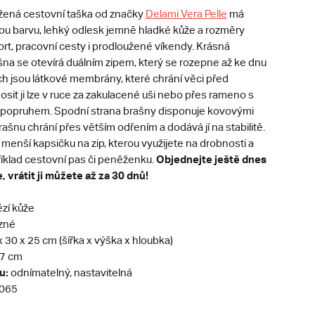
ená cestovní taška od značky
Delami Vera Pelle
má
u barvu, lehký odlesk jemně hladké kůže a rozměry
rt, pracovní cesty i prodloužené víkendy. Krásná
šna se otevírá duálním zipem, který se rozepne až ke dnu
ch jsou látkové membrány, které chrání věci před
sit ji lze v ruce za zakulacené uši nebo přes rameno s
popruhem. Spodní strana brašny disponuje kovovými
rašnu chrání přes větším odřením a dodává jí na stabilitě.
 menší kapsičku na zip, kterou využijete na drobnosti a
Objednejte ještě dnes
říklad cestovní pas či peněženku.
 vrátit ji můžete až za 30 dnů!
zí kůže
zné
 30 x 25 cm (šířka x výška x hloubka)
7 cm
u:
odnímatelný, nastavitelná
065