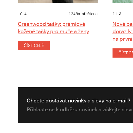
10. 4.
1248x
přečteno
11. 3.
Greenwood tašky: prémiové
Nové ba
kožené tašky pro muže a ženy
dorazily:
na první
ČÍST CELÉ
ČÍST C
Chcete dostávat novinky a slevy na e-mail?
Přihlaste se k odběru novinek a získejte sle