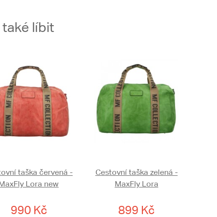
aké líbit
ovní taška červená -
Cestovní taška zelená -
MaxFly Lora new
MaxFly Lora
990 Kč
899 Kč