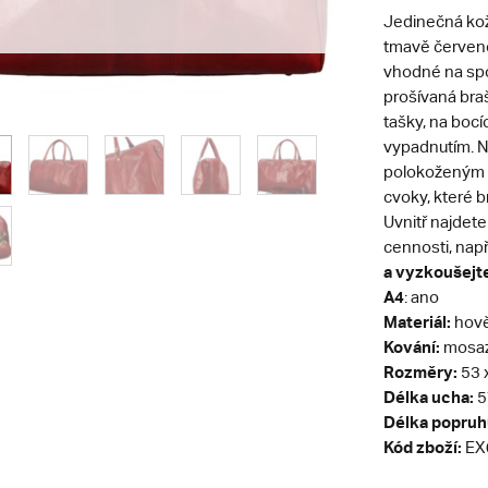
Jedinečná kož
tmavě červeno
vhodné na spo
prošívaná bra
tašky, na bocí
vypadnutím. No
polokoženým 
cvoky, které b
Uvnitř najdete
cennosti, nap
a vyzkoušejte,
A4
: ano
Materiál:
hově
Kování:
mosa
Rozměry:
53 x
Délka ucha:
5
Délka popruh
Kód zboží:
EX