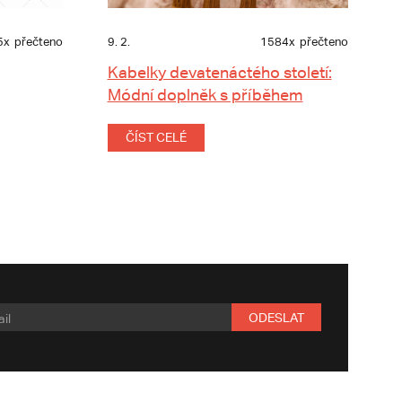
5x
přečteno
9. 2.
1584x
přečteno
Kabelky devatenáctého století:
Módní doplněk s příběhem
ČÍST CELÉ
ODESLAT