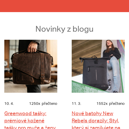
Novinky z blogu
10. 4.
1250x
přečteno
11. 3.
1552x
přečteno
Greenwood tašky:
Nové batohy New
prémiové kožené
Rebels dorazily: Styl,
tašky pro muže a ženy
který si zamilujete na