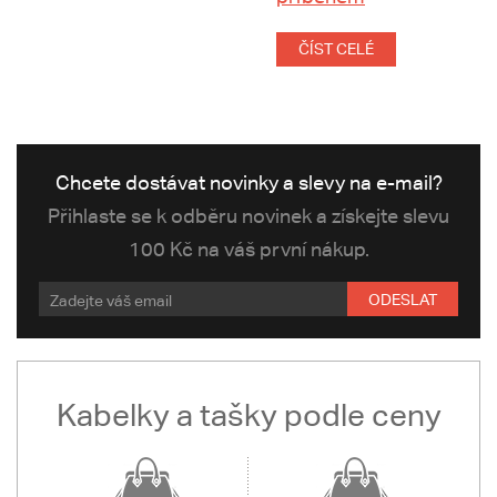
ČÍST CELÉ
Chcete dostávat novinky a slevy na e-mail?
Přihlaste se k odběru novinek a získejte slevu
100 Kč na váš první nákup.
ODESLAT
Kabelky a tašky podle ceny