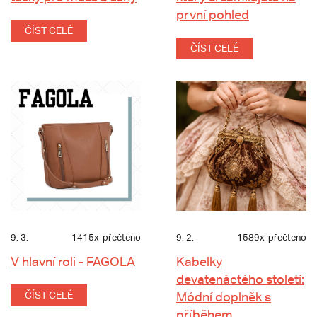
první pohled
ČÍST CELÉ
ČÍST CELÉ
9. 3.
1415x
přečteno
9. 2.
1589x
přečteno
V hlavní roli - FAGOLA
Kabelky
devatenáctého století:
ČÍST CELÉ
Módní doplněk s
příběhem