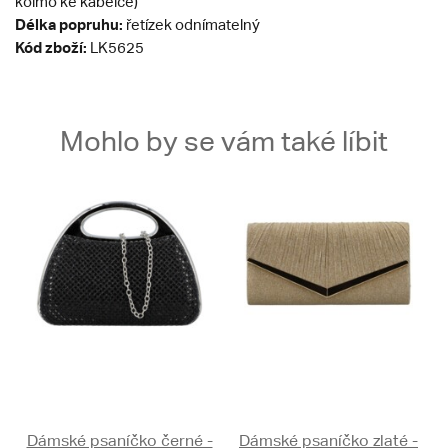
kolmo ke kabelce)
Délka popruhu:
řetízek odnímatelný
Kód zboží:
LK5625
Mohlo by se vám také líbit
Dámské psaníčko černé -
Dámské psaníčko zlaté -