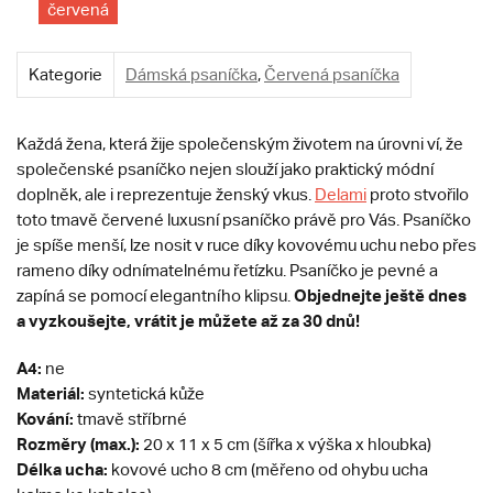
červená
Kategorie
Dámská psaníčka
,
Červená psaníčka
Každá žena, která žije společenským životem na úrovni ví, že
společenské psaníčko nejen slouží jako praktický módní
doplněk, ale i reprezentuje ženský vkus.
Delami
proto stvořilo
toto tmavě červené luxusní psaníčko právě pro Vás. Psaníčko
je spíše menší, lze nosit v ruce díky kovovému uchu nebo přes
rameno díky odnímatelnému řetízku. Psaníčko je pevné a
Objednejte ještě dnes
zapíná se pomocí elegantního klipsu.
a vyzkoušejte, vrátit je můžete až za 30 dnů!
A4:
ne
Materiál:
syntetická kůže
Kování:
tmavě stříbrné
Rozměry (max.):
20 x 11 x 5 cm (šířka x výška x hloubka)
Délka ucha:
kovové ucho 8 cm (měřeno od ohybu ucha