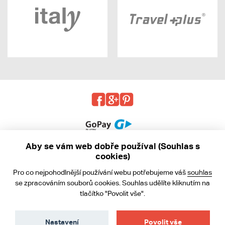
Aby se vám web dobře používal (Souhlas s
cookies)
© 2013 - 2026 kabea.cz
Pro co nejpohodlnější používání webu potřebujeme váš
souhlas
Obchodní podmínky
se zpracováním souborů cookies. Souhlas udělíte kliknutím na
tlačítko "Povolit vše".
Ochrana osobních údajů
Cookies
Nastavení
Povolit vše