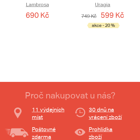
Lambrosa
Uragia
690 Kč
599 Kč
749 Kč
akce - 20 %
Proč nakupovat u nás?
11 výdejních
30 dnů na
míst
vrácení zboží
Poštovné
Prohlídka
zdarma
zboží