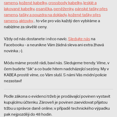
rameno
,
kožené kabelky
,
crossbody kabelky
,
lesklé a
lakované kabelky
,
psaníčka
,
peněženky
,
pánské tašky přes
rameno
,
tašky a pouzdra na doklady
,
kožené tašky přes
rameno
,
aktovky
... to vše pro vás každý den vybíráme a
nabízíme za skvělé ceny.
Vždy od nás dostanete i něco navíc.
S
ledujte nás
na
Facebooku - a neunikne Vám žádná sleva ani extra žhavá
novinka ;-).
Módu máme prostě rádi, baví nás. Sledujeme trendy. Víme, v
čem budete "šik" a co bude hitem nadcházející sezóny. My v
KABEA prostě víme, co Vám sluší. S námi Vás módní policie
nezastaví!
Podle zákona o evidenci tržeb je prodávající povinen vystavit
kupujícímu účtenku. Zároveň je povinen zaevidovat přijatou
tržbu u správce daně online; v případě technického výpadku
pak nejpozději do 48 hodin.