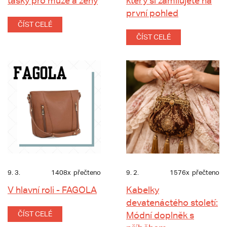
tašky pro muže a ženy
který si zamilujete na
první pohled
ČÍST CELÉ
ČÍST CELÉ
9. 3.
1408x
přečteno
9. 2.
1576x
přečteno
V hlavní roli - FAGOLA
Kabelky
devatenáctého století:
ČÍST CELÉ
Módní doplněk s