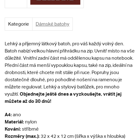
Kategorie
Dámské batohy
Lehký a příjemný látkový batoh, pro váš každý volný den.
Batoh nabízí velkou hlavní přihrádku na zip. Uvnitř místo na vše
důležité. Vnitřní zadní část má oddělenou kapsu na notebook.
Přední část má menší vypouklou kapsu, také na zip, ideální na
drobnosti, které chcete mít stále při ruce. Popruhy jsou
dostatečně dlouhé, pro pohodlné nošení na ramenou je
můžete regulovat. Lehký a stylový batůžek, pro mnoho
Objednejte ještě dnes a vyzkoušejte, vrátit jej
využití.
můžete až do 30 dnů!
A4:
ano
Materiál:
nylon
Kování:
stříbrné
Rozměry (max.):
32 x 42 x 12 cm (šířka x výška x hloubka)