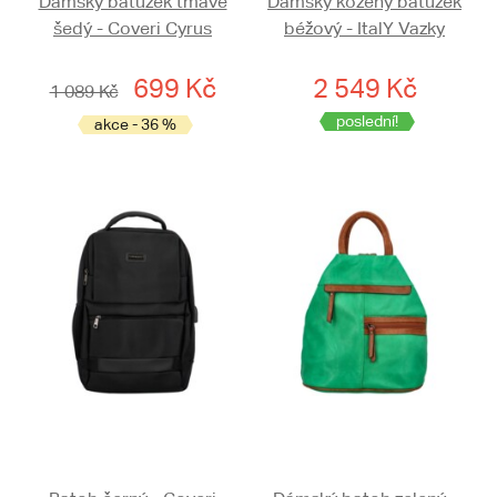
Dámský batůžek tmavě
Dámský kožený batůžek
šedý - Coveri Cyrus
béžový - ItalY Vazky
699 Kč
2 549 Kč
1 089 Kč
poslední!
akce - 36 %