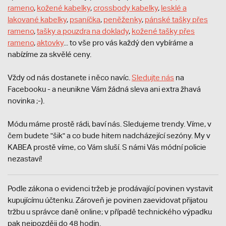
rameno
,
kožené kabelky
,
crossbody kabelky
,
lesklé a
lakované kabelky
,
psaníčka
,
peněženky
,
pánské tašky přes
rameno
,
tašky a pouzdra na doklady
,
kožené tašky přes
rameno
,
aktovky
... to vše pro vás každý den vybíráme a
nabízíme za skvělé ceny.
Vždy od nás dostanete i něco navíc.
S
ledujte nás
na
Facebooku - a neunikne Vám žádná sleva ani extra žhavá
novinka ;-).
Módu máme prostě rádi, baví nás. Sledujeme trendy. Víme, v
čem budete "šik" a co bude hitem nadcházející sezóny. My v
KABEA prostě víme, co Vám sluší. S námi Vás módní policie
nezastaví!
Podle zákona o evidenci tržeb je prodávající povinen vystavit
kupujícímu účtenku. Zároveň je povinen zaevidovat přijatou
tržbu u správce daně online; v případě technického výpadku
pak nejpozději do 48 hodin.