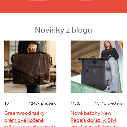
Novinky z blogu
10. 4.
1240x
přečteno
11. 3.
1541x
přečteno
Greenwood tašky:
Nové batohy New
prémiové kožené
Rebels dorazily: Styl,