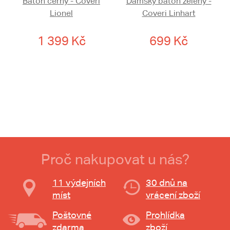
Batoh černý - Coveri
Dámský batoh zelený -
Lionel
Coveri Linhart
1 399 Kč
699 Kč
Proč nakupovat u nás?
11 výdejních
30 dnů na
míst
vrácení zboží
Poštovné
Prohlídka
zdarma
zboží