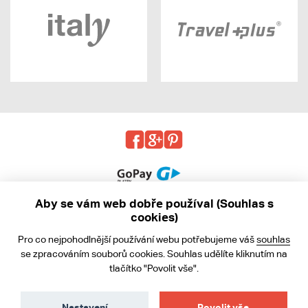
Aby se vám web dobře používal (Souhlas s
cookies)
© 2013 - 2026 kabea.cz
Pro co nejpohodlnější používání webu potřebujeme váš
souhlas
Obchodní podmínky
se zpracováním souborů cookies. Souhlas udělíte kliknutím na
tlačítko "Povolit vše".
Ochrana osobních údajů
Cookies
Nastavení
Povolit vše