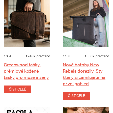
10. 4.
1248x
přečteno
11. 3.
1550x
přečteno
Greenwood tašky:
Nové batohy New
prémiové kožené
Rebels dorazily: Styl,
tašky pro muže a ženy
který si zamilujete na
první pohled
ČÍST CELÉ
ČÍST CELÉ