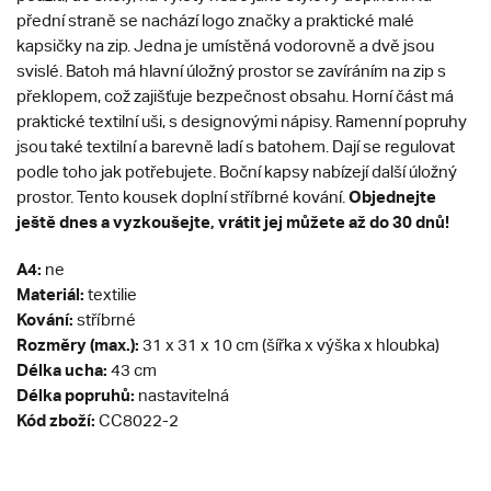
přední straně se nachází logo značky a praktické malé
kapsičky na zip. Jedna je umístěná vodorovně a dvě jsou
svislé. Batoh má hlavní úložný prostor se zavíráním na zip s
překlopem, což zajišťuje bezpečnost obsahu. Horní část má
praktické textilní uši, s designovými nápisy. Ramenní popruhy
jsou také textilní a barevně ladí s batohem. Dají se regulovat
podle toho jak potřebujete. Boční kapsy nabízejí další úložný
Objednejte
prostor. Tento kousek doplní stříbrné kování.
ještě dnes a vyzkoušejte, vrátit jej můžete až do 30 dnů!
A4:
ne
Materiál:
textilie
Kování:
stříbrné
Rozměry (max.):
31 x 31 x 10 cm (šířka x výška x hloubka)
Délka ucha:
43 cm
Délka popruhů:
nastavitelná
Kód zboží:
CC8022-2