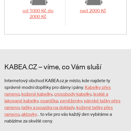
od 1000 Kč do
nad 2000 Kč
2000 Kč
KABEA.CZ – víme, co Vám sluší
Internetový obchod KABEA.cz je místo, kde najdete ty
správné modní doplňky pro dámy i pány.
Kabelky přes
rameno
,
kožené kabelky
,
crossbody kabelky
,
lesklé a
lakované kabelky
,
psaníčka
,
peněženky
,
pánské tašky přes
rameno
,
tašky a pouzdra na doklady
,
kožené tašky přes
rameno
,
aktovky
... to vše pro vás každý den vybíráme a
nabízíme za skvělé ceny.