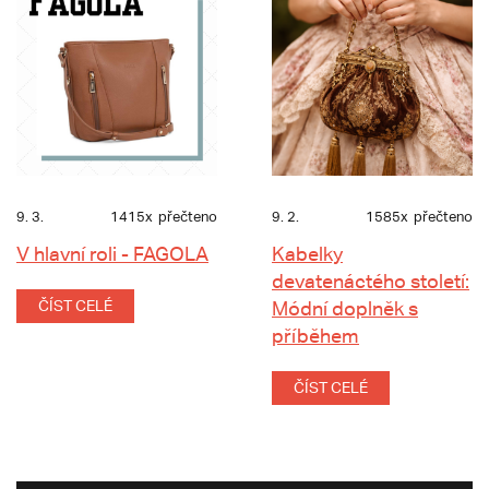
9. 3.
1415x
přečteno
9. 2.
1585x
přečteno
V hlavní roli - FAGOLA
Kabelky
devatenáctého století:
ČÍST CELÉ
Módní doplněk s
příběhem
ČÍST CELÉ