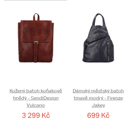
Kožený batoh koňakově
Dámský městský batoh
hnědý - SendiDesign
tmavě modrý - Firenze
Vulcano
Jakey
3 299 Kč
699 Kč