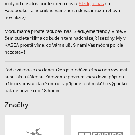
Vždy od nás dostanete i něco navíc.
S
ledujte nás
na
Facebooku - a neunikne Vám žádná sleva ani extra žhavá
novinka ;-).
Módu máme prostě rádi, baví nás. Sledujeme trendy. Víme, v
čem budete "šik" a co bude hitem nadcházející sezóny. My v
KABEA prostě víme, co Vám sluší. S námi Vás módní policie
nezastaví!
Podle zákona o evidenci tržeb je prodávající povinen vystavit
kupujícímu účtenku. Zároveň je povinen zaevidovat přijatou
tržbu u správce daně online; v případě technického výpadku
pak nejpozději do 48 hodin.
Značky