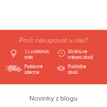
Proč nakupovat u nás?
11 výdejních
30 dnů na
míst
vrácení zboží
Poštovné
Prohlídka
zdarma
zboží
Novinky z blogu