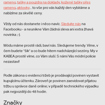
rameno
,
tašky a pouzdra na doklady
,
kožené tašky přes
rameno
,
aktovky
... to vše pro vás každý den vybíráme a
nabízíme za skvělé ceny.
Vždy od nás dostanete i něco navíc.
S
ledujte nás
na
Facebooku - a neunikne Vám žádná sleva ani extra žhavá
novinka ;-).
Módu máme prostě rádi, baví nás. Sledujeme trendy. Víme, v
čem budete "šik" a co bude hitem nadcházející sezóny. My v
KABEA prostě víme, co Vám sluší. S námi Vás módní policie
nezastaví!
Podle zákona o evidenci tržeb je prodávající povinen vystavit
kupujícímu účtenku. Zároveň je povinen zaevidovat přijatou
tržbu u správce daně online; v případě technického výpadku
pak nejpozději do 48 hodin.
Značky