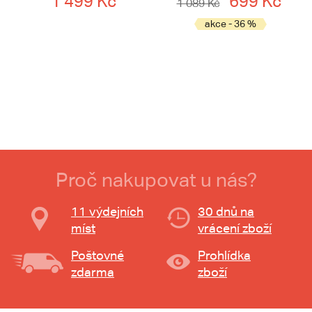
1 499 Kč
699 Kč
1 089 Kč
akce - 36 %
Proč nakupovat u nás?
11 výdejních
30 dnů na
míst
vrácení zboží
Poštovné
Prohlídka
zdarma
zboží