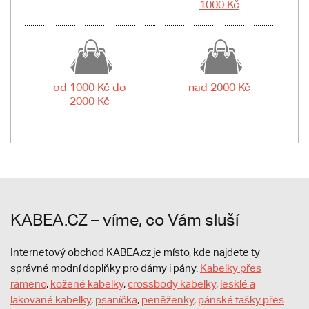
1000 Kč
od 1000 Kč do
nad 2000 Kč
2000 Kč
KABEA.CZ – víme, co Vám sluší
Internetový obchod KABEA.cz je místo, kde najdete ty
správné modní doplňky pro dámy i pány.
Kabelky přes
rameno
,
kožené kabelky
,
crossbody kabelky
,
lesklé a
lakované kabelky
,
psaníčka
,
peněženky
,
pánské tašky přes