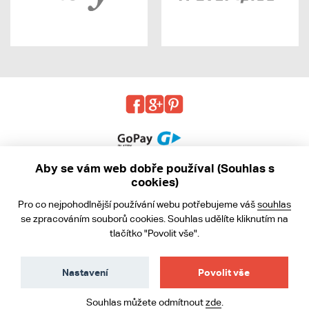
Aby se vám web dobře používal (Souhlas s
cookies)
© 2013 - 2026 kabea.cz
Pro co nejpohodlnější používání webu potřebujeme váš
souhlas
Obchodní podmínky
se zpracováním souborů cookies. Souhlas udělíte kliknutím na
tlačítko "Povolit vše".
Ochrana osobních údajů
Cookies
Nastavení
Povolit vše
Souhlas můžete odmítnout
zde
.