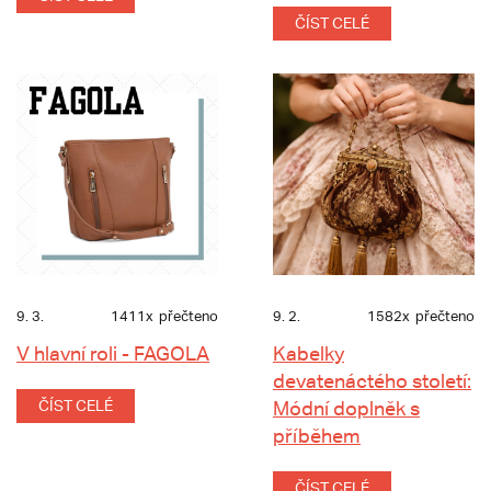
ČÍST CELÉ
9. 3.
1411x
přečteno
9. 2.
1582x
přečteno
V hlavní roli - FAGOLA
Kabelky
devatenáctého století:
ČÍST CELÉ
Módní doplněk s
příběhem
ČÍST CELÉ