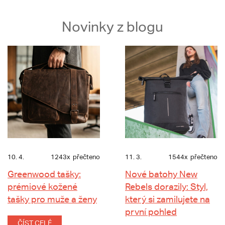
Novinky z blogu
10. 4.
1243x
přečteno
11. 3.
1544x
přečteno
Greenwood tašky:
Nové batohy New
prémiové kožené
Rebels dorazily: Styl,
tašky pro muže a ženy
který si zamilujete na
první pohled
ČÍST CELÉ