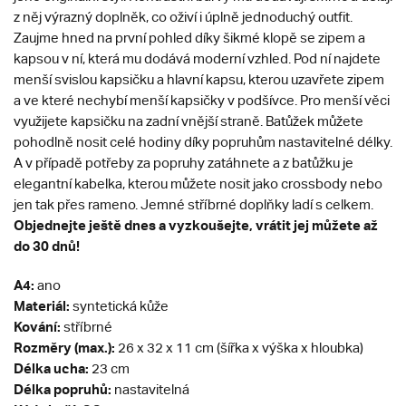
z něj výrazný doplněk, co oživí i úplně jednoduchý outfit.
Zaujme hned na první pohled díky šikmé klopě se zipem a
kapsou v ní, která mu dodává moderní vzhled. Pod ní najdete
menší svislou kapsičku a hlavní kapsu, kterou uzavřete zipem
a ve které nechybí menší kapsičky v podšívce. Pro menší věci
využijete kapsičku na zadní vnější straně. Batůžek můžete
pohodlně nosit celé hodiny díky popruhům nastavitelné délky.
A v případě potřeby za popruhy zatáhnete a z batůžku je
elegantní kabelka, kterou můžete nosit jako crossbody nebo
jen tak přes rameno. Jemné stříbrné doplňky ladí s celkem.
Objednejte ještě dnes a vyzkoušejte, vrátit jej můžete až
do 30 dnů!
A4:
ano
Materiál:
syntetická kůže
Kování:
stříbrné
Rozměry (max.):
26 x 32 x 11 cm (šířka x výška x hloubka)
Délka ucha:
23 cm
Délka popruhů:
nastavitelná