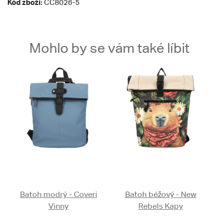
Kód zboží:
CC8026-5
Mohlo by se vám také líbit
Batoh modrý - Coveri
Batoh béžový - New
Vinny
Rebels Kapy