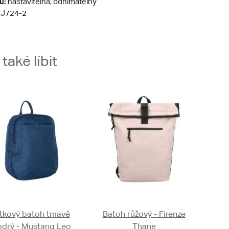
ů:
nastavitelná, odnímatelný
J724-2
aké líbit
tkový batoh tmavě
Batoh růžový - Firenze
drý - Mustang Leo
Thane