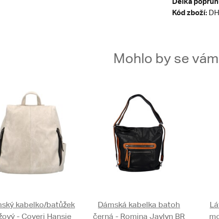
Délka popruh
Kód zboží:
DH
Mohlo by se vám t
ský kabelko/batůžek
Dámská kabelka batoh
Lá
žový - Coveri Hansie
černá - Romina Jaylyn BR
mo