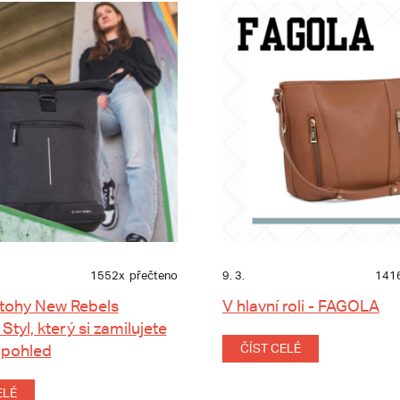
1552x
přečteno
9. 3.
141
tohy New Rebels
V hlavní roli - FAGOLA
 Styl, který si zamilujete
 pohled
ČÍST CELÉ
ELÉ