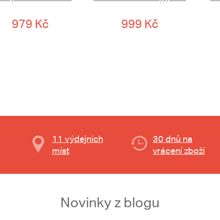
979 Kč
999 Kč
11 výdejních
30 dnů na
míst
vrácení zboží
Novinky z blogu