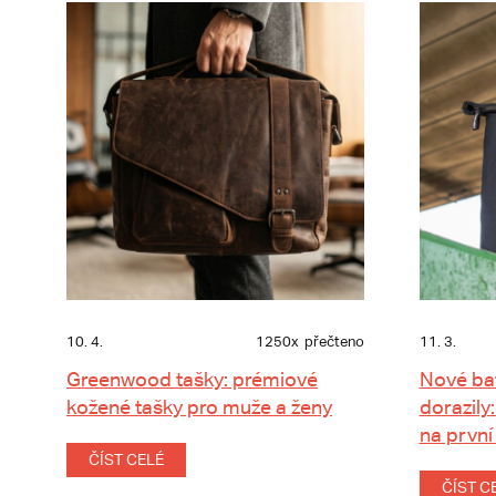
10. 4.
1250x
přečteno
11. 3.
Greenwood tašky: prémiové
Nové ba
kožené tašky pro muže a ženy
dorazily:
na první
ČÍST CELÉ
ČÍST C