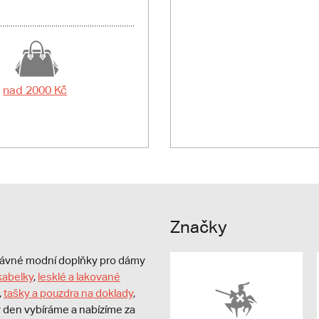
nad 2000 Kč
Značky
právné modní doplňky pro dámy
kabelky
,
lesklé a lakované
,
tašky a pouzdra na doklady
,
dý den vybíráme a nabízíme za