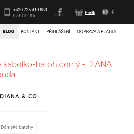
+420 725 419 680
Kč
€
Košík
Po-Pá 9-15 h
BLOG
KONTAKT
PŘIHLÁŠENÍ
DOPRAVA A PLATBA
 kabelko-batoh černý - DIANA
enda
Dámské batohy