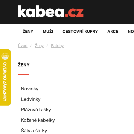
ŽENY
MUŽI
CESTOVNÍ KUFRY
AKCE
NO
Úvod
Ženy
Batohy
ŽENY
Novinky
Ledvinky
Plážové tašky
Kožené kabelky
Šály a šátky