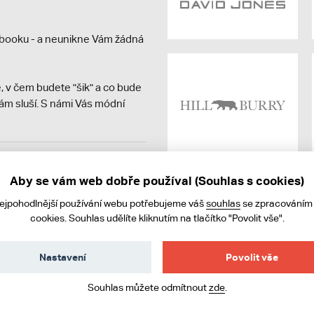
booku - a neunikne Vám žádná
, v čem budete "šik" a co bude
ám sluší. S námi Vás módní
avit kupujícímu účtenku.
ně online; v případě
Aby se vám web dobře používal (Souhlas s cookies)
nejpohodlnější používání webu potřebujeme váš
souhlas
se zpracováním
cookies. Souhlas udělíte kliknutím na tlačítko "Povolit vše".
Nastavení
Povolit vše
Souhlas můžete odmítnout
zde
.