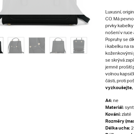
Luxusní, orig
CO. Má pevnou
prvky kabelky
nošení v ruce
Popruhy se dík
i kabelku na 
koženkovými p
se skrývá zapí
jemné prošití 
volnou kapsič
části, proti po
vyzkoušejte, 
A4:
ne
Materiál:
synt
Kování:
zlaté
Rozměry (max
Délka ucha:
2