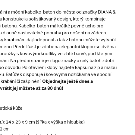
inální a módní kabelko-batoh do města od značky DIANA &
 konstrukci a sofistikovaný design, který kombinuje
 i batohu. Kabelko-batoh má krátké pevné ucho pro
 a dlouhé nastavitelné popruhy pro nošení na zádech.
y karabinám dají odepnout a tak z batohu můžete vytvořit
rameno. Přední část je zdobena elegantní klopou se dvěma
roužky s kovovými knoflíky ve zlaté barvě, pod kterými
nání. Na přední straně je i logo značky a celý batoh zdobí
po obvodu. Po otevření klopy najdete kapsu na zip a malou
ku. Batůžek disponuje i kovovýma nožičkama ve spodní
Objednejte ještě dnes a
škrábání či zašpinění.
vrátit jej můžete až za 30 dnů!
etická kůže
.):
24 x 23 x 9 cm (šířka x výška x hloubka)
2 cm