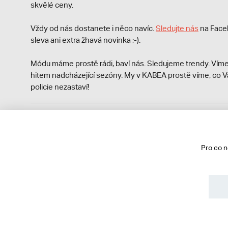
skvělé ceny.
Vždy od nás dostanete i něco navíc.
S
ledujte nás
na Face
sleva ani extra žhavá novinka ;-).
Módu máme prostě rádi, baví nás. Sledujeme trendy. Víme
hitem nadcházející sezóny. My v KABEA prostě víme, co V
policie nezastaví!
Podle zákona o evidenci tržeb je prodávající povinen vyst
Zároveň je povinen zaevidovat přijatou tržbu u správce da
technického výpadku pak nejpozději do 48 hodin.
Pro co 
© 2013 - 2026 kabea.cz
Obchodní podmínky
Ochrana osobních údajů
Cookies