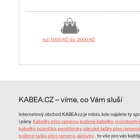
od 1000 Kč do 2000 Kč
KABEA.CZ – víme, co Vám sluší
Internetový obchod KABEA.cz je místo, kde najdete ty s
i pány.
Kabelky přes rameno
,
kožené kabelky
,
crossbody 
kabelky
,
psaníčka
,
peněženky
,
pánské tašky přes rameno
kožené tašky přes rameno
,
aktovky
... to vše pro vás kaž