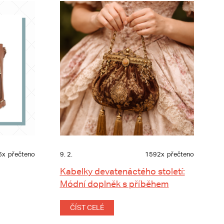
6x
přečteno
9. 2.
1592x
přečteno
Kabelky devatenáctého století:
Módní doplněk s příběhem
ČÍST CELÉ