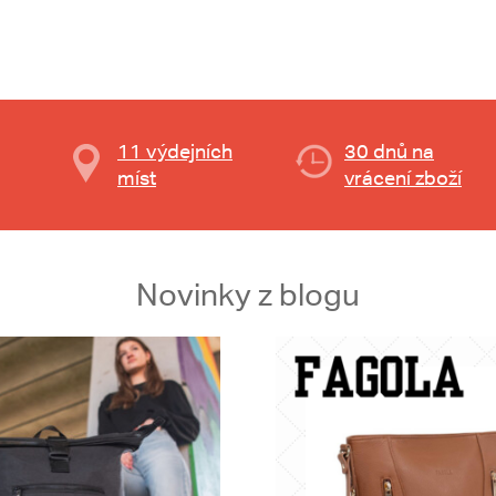
11 výdejních
30 dnů na
míst
vrácení zboží
Novinky z blogu