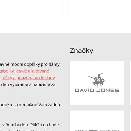
Značky
právné modní doplňky pro dámy
kabelky
,
lesklé a lakované
,
tašky a pouzdra na doklady
,
dý den vybíráme a nabízíme za
booku - a neunikne Vám žádná
, v čem budete "šik" a co bude