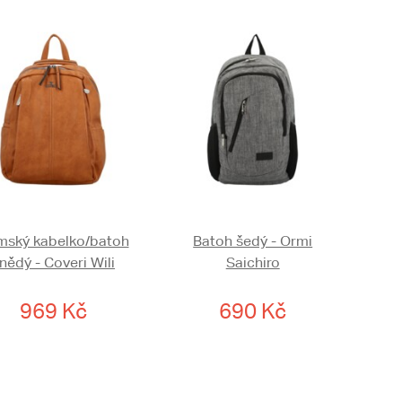
ský kabelko/batoh
Batoh šedý - Ormi
nědý - Coveri Wili
Saichiro
969 Kč
690 Kč