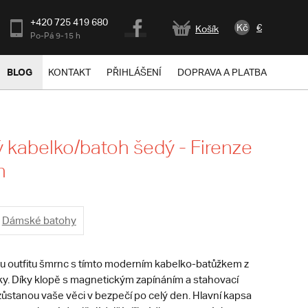
+420 725 419 680
Kč
€
Košík
Po-Pá 9-15 h
BLOG
KONTAKT
PŘIHLÁŠENÍ
DOPRAVA A PLATBA
kabelko/batoh šedý - Firenze
n
Dámské batohy
 outfitu šmrnc s tímto moderním kabelko-batůžkem z
nky. Díky klopě s magnetickým zapínáním a stahovací
zůstanou vaše věci v bezpečí po celý den. Hlavní kapsa