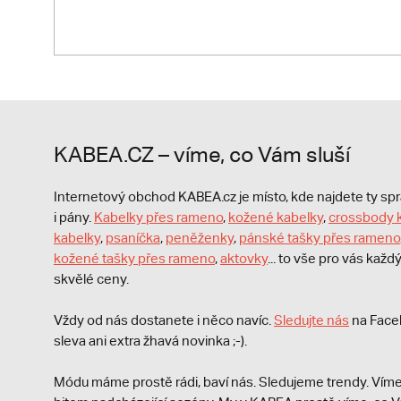
KABEA.CZ – víme, co Vám sluší
Internetový obchod KABEA.cz je místo, kde najdete ty s
i pány.
Kabelky přes rameno
,
kožené kabelky
,
crossbody 
kabelky
,
psaníčka
,
peněženky
,
pánské tašky přes rameno
kožené tašky přes rameno
,
aktovky
... to vše pro vás kaž
skvělé ceny.
Vždy od nás dostanete i něco navíc.
S
ledujte nás
na Face
sleva ani extra žhavá novinka ;-).
Módu máme prostě rádi, baví nás. Sledujeme trendy. Víme