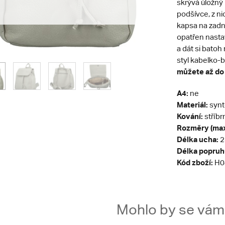
skrývá úložný 
podšívce, z ni
kapsa na zadní
opatřen nastav
a dát si bato
styl kabelko-
můžete až do
A4:
ne
Materiál:
synt
Kování:
stříbr
Rozměry (max
Délka ucha:
2
Délka popruh
Kód zboží:
H0
Mohlo by se vám t