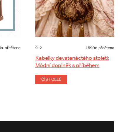
5x
přečteno
9. 2.
1590x
přečteno
Kabelky devatenáctého století:
Módní doplněk s příběhem
ČÍST CELÉ