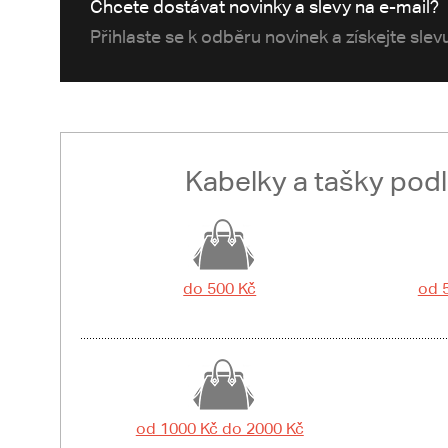
Chcete dostávat novinky a slevy na e-mail?
Přihlaste se k odběru novinek a získejte sle
Kabelky a tašky pod
do 500 Kč
od 
od 1000 Kč do 2000 Kč