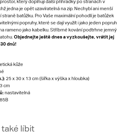
prostor, který doplňují další přihrádky po stranách v
chž jedna je opět uzavíratelná na zip. Nechybí ani menší
 straně batůžku. Pro Vaše maximální pohodlí je batůžek
itelnými popruhy, které se dají využít i jako jeden popruh
h na rameno jako kabelku. Stříbrné kování podtrhne jemný
Objednejte ještě dnes a vyzkoušejte, vrátit jej
batohu.
 30 dnů!
etická
kůže
né
.):
25 x 30 x 13 cm (šířka x výška x hloubka)
3 cm
ů:
nastavitelná
85B
aké líbit