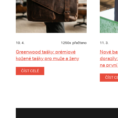
10. 4.
1250x
přečteno
11. 3.
Greenwood tašky: prémiové
Nové ba
kožené tašky pro muže a ženy
dorazily:
na první
ČÍST CELÉ
ČÍST C