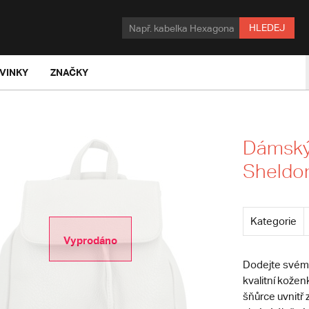
HLEDEJ
VINKY
ZNAČKY
Dámský 
Sheldo
Kategorie
Vyprodáno
Dodejte svému
kvalitní kože
šňůrce uvnitř 