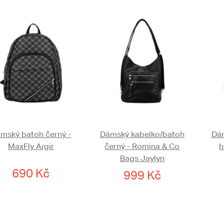
mský batoh černý -
Dámský kabelko/batoh
Dám
MaxFly Argir
černý - Romina & Co
h
Bags Jaylyn
690 Kč
999 Kč