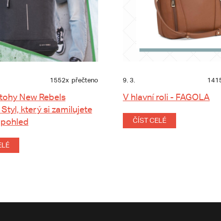
1552x
přečteno
9. 3.
141
tohy New Rebels
V hlavní roli - FAGOLA
 Styl, který si zamilujete
 pohled
ČÍST CELÉ
ELÉ