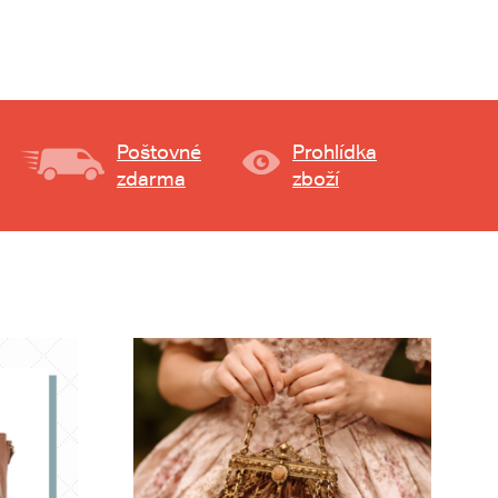
Poštovné
Prohlídka
zdarma
zboží