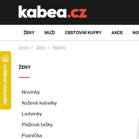
ŽENY
MUŽI
CESTOVNÍ KUFRY
AKCE
NO
Úvod
Ženy
Batohy
ŽENY
Novinky
Kožené kabelky
Ledvinky
Plážové tašky
Psaníčka