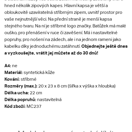
hned několik zipových kapes. Hlavní kapsa je větší a
obloukovitě uzavíratelná stříbrným zipem, uvnitř prostor pro
vaše nejnutnější věci. Na přední straně je menší kapsa
stejného tvaru. Na ní je stříbrné logo značky. Batůžek má malé
ouško, pro přenášení v ruce či zavěšení. Má i nastavitelné
popruhy, pro nošení na zádech, ale i na jednom rameni jako
Objednejte ještě dnes
kabelku díky jednoduchému zatáhnutí.
a vyzkoušejte, vrátit jej můžete až do 30 dnů!
A4:
ne
Materiál:
syntetická kůže
Kování:
stříbrné
Rozměry (max.):
20 x 23 x 8 cm (šířka x výška x hloubka)
Délka ucha:
22 cm
Délka popruhů:
nastavitelná
Kód zboží:
MC237