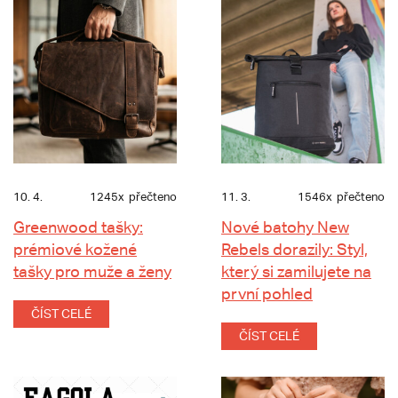
10. 4.
1245x
přečteno
11. 3.
1546x
přečteno
Greenwood tašky:
Nové batohy New
prémiové kožené
Rebels dorazily: Styl,
tašky pro muže a ženy
který si zamilujete na
první pohled
ČÍST CELÉ
ČÍST CELÉ