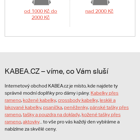
od 1000 Kč do
nad 2000 Kč
2000 Kč
KABEA.CZ – víme, co Vám sluší
Internetový obchod KABEA.cz je místo, kde najdete ty
správné modní doplňky pro dámy i pány.
Kabelky přes
rameno
,
kožené kabelky
,
crossbody kabelky
,
lesklé a
lakované kabelky
,
psaníčka
,
peněženky
,
pánské tašky přes
rameno
,
tašky a pouzdra na doklady
,
kožené tašky přes
rameno
,
aktovky
... to vše pro vás každý den vybíráme a
nabízíme za skvělé ceny.