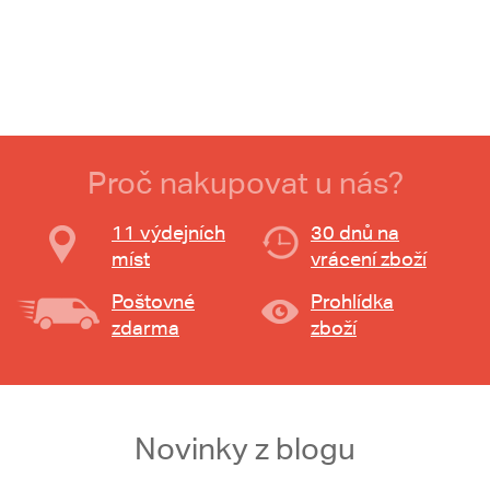
Proč nakupovat u nás?
11 výdejních
30 dnů na
míst
vrácení zboží
Poštovné
Prohlídka
zdarma
zboží
Novinky z blogu