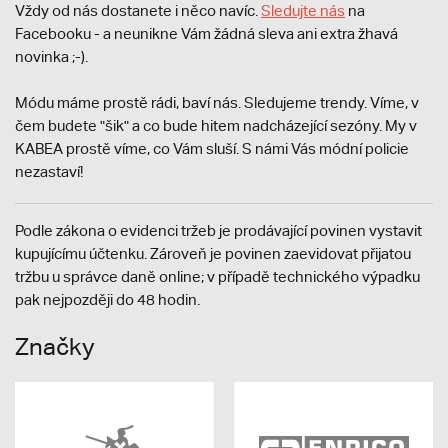
Vždy od nás dostanete i něco navíc.
S
ledujte nás
na
Facebooku - a neunikne Vám žádná sleva ani extra žhavá
novinka ;-).
Módu máme prostě rádi, baví nás. Sledujeme trendy. Víme, v
čem budete "šik" a co bude hitem nadcházející sezóny. My v
KABEA prostě víme, co Vám sluší. S námi Vás módní policie
nezastaví!
Podle zákona o evidenci tržeb je prodávající povinen vystavit
kupujícímu účtenku. Zároveň je povinen zaevidovat přijatou
tržbu u správce daně online; v případě technického výpadku
pak nejpozději do 48 hodin.
Značky