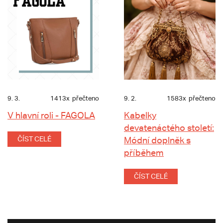
9. 3.
1413x
přečteno
9. 2.
1583x
přečteno
V hlavní roli - FAGOLA
Kabelky
devatenáctého století:
ČÍST CELÉ
Módní doplněk s
příběhem
ČÍST CELÉ