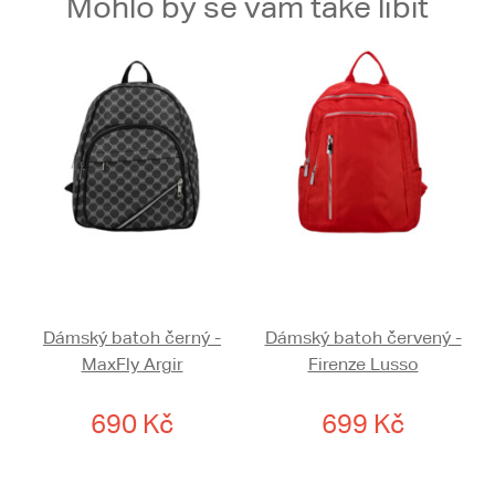
Mohlo by se vám také líbit
Dámský batoh černý -
Dámský batoh červený -
MaxFly Argir
Firenze Lusso
690 Kč
699 Kč