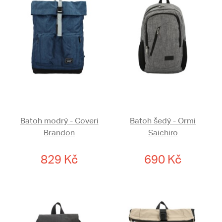
Batoh modrý - Coveri
Batoh šedý - Ormi
Brandon
Saichiro
829 Kč
690 Kč