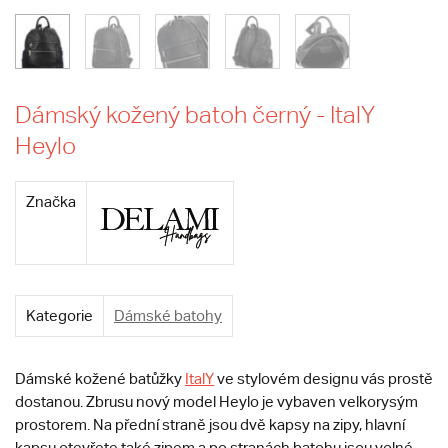
Dámský kožený batoh černý - ItalY
Heylo
Značka
Kategorie
Dámské batohy
Dámské kožené batůžky
ItalY
ve stylovém designu vás prostě
dostanou. Zbrusu nový model Heylo je vybaven velkorysým
prostorem. Na přední straně jsou dvě kapsy na zipy, hlavní
kapsu otevřete také zipem a po stranách batohu jsou volné