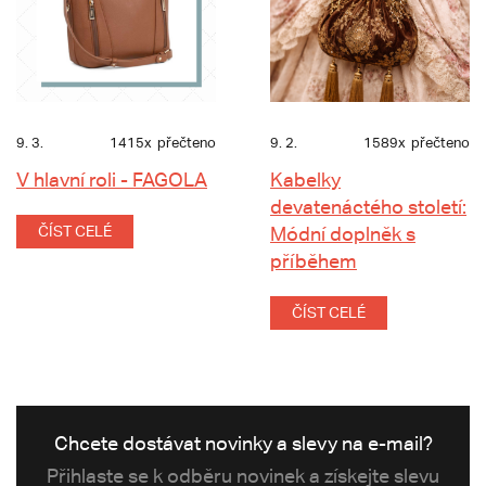
9. 3.
1415x
přečteno
9. 2.
1589x
přečteno
V hlavní roli - FAGOLA
Kabelky
devatenáctého století:
ČÍST CELÉ
Módní doplněk s
příběhem
ČÍST CELÉ
Chcete dostávat novinky a slevy na e-mail?
Přihlaste se k odběru novinek a získejte slevu