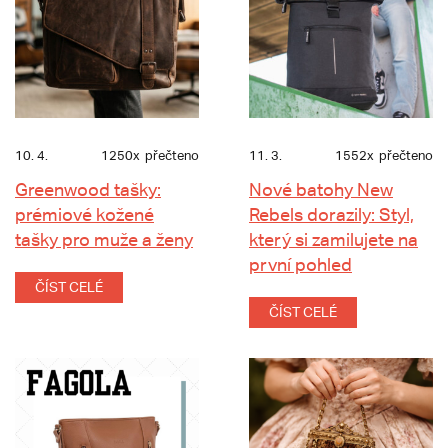
10. 4.
1250x
přečteno
11. 3.
1552x
přečteno
Greenwood tašky:
Nové batohy New
prémiové kožené
Rebels dorazily: Styl,
tašky pro muže a ženy
který si zamilujete na
první pohled
ČÍST CELÉ
ČÍST CELÉ