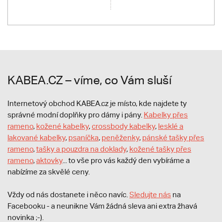
KABEA.CZ – víme, co Vám sluší
Internetový obchod KABEA.cz je místo, kde najdete ty
správné modní doplňky pro dámy i pány.
Kabelky přes
rameno
,
kožené kabelky
,
crossbody kabelky
,
lesklé a
lakované kabelky
,
psaníčka
,
peněženky
,
pánské tašky přes
rameno
,
tašky a pouzdra na doklady
,
kožené tašky přes
rameno
,
aktovky
... to vše pro vás každý den vybíráme a
nabízíme za skvělé ceny.
Vždy od nás dostanete i něco navíc.
S
ledujte nás
na
Facebooku - a neunikne Vám žádná sleva ani extra žhavá
novinka ;-).