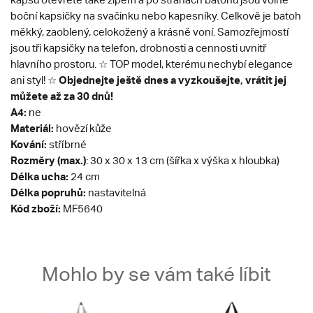
boční kapsičky na svačinku nebo kapesníky. Celkově je batoh
měkký, zaoblený, celokožený a krásně voní. Samozřejmostí
jsou tři kapsičky na telefon, drobnosti a cennosti uvnitř
hlavního prostoru. ☆ TOP model, kterému nechybí elegance
Objednejte ještě dnes a vyzkoušejte, vrátit jej
ani styl! ☆
můžete až za 30 dnů!
A4:
ne
Materiál:
hovězí kůže
Kování:
stříbrné
Rozměry (max.)
: 30 x 30 x 13 cm (šířka x výška x hloubka)
Délka ucha:
24 cm
Délka popruhů:
nastavitelná
Kód zboží:
MF5640
Mohlo by se vám také líbit