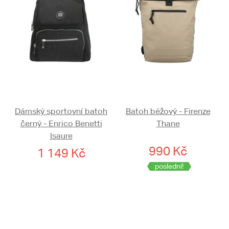
Dámský sportovní batoh
Batoh béžový - Firenze
černý - Enrico Benetti
Thane
Isaure
990 Kč
1 149 Kč
poslední!