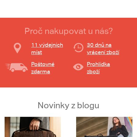
Proč nakupovat u nás?
11 výdejních
30 dnů na
míst
vrácení zboží
Poštovné
Prohlídka
zdarma
zboží
Novinky z blogu