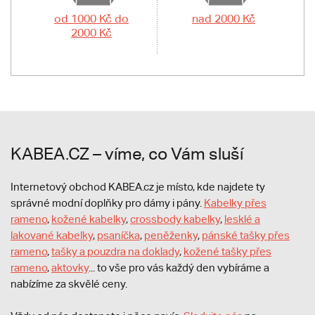
od 1000 Kč do
nad 2000 Kč
2000 Kč
KABEA.CZ – víme, co Vám sluší
Internetový obchod KABEA.cz je místo, kde najdete ty
správné modní doplňky pro dámy i pány.
Kabelky přes
rameno
,
kožené kabelky
,
crossbody kabelky
,
lesklé a
lakované kabelky
,
psaníčka
,
peněženky
,
pánské tašky přes
rameno
,
tašky a pouzdra na doklady
,
kožené tašky přes
rameno
,
aktovky
... to vše pro vás každý den vybíráme a
nabízíme za skvělé ceny.