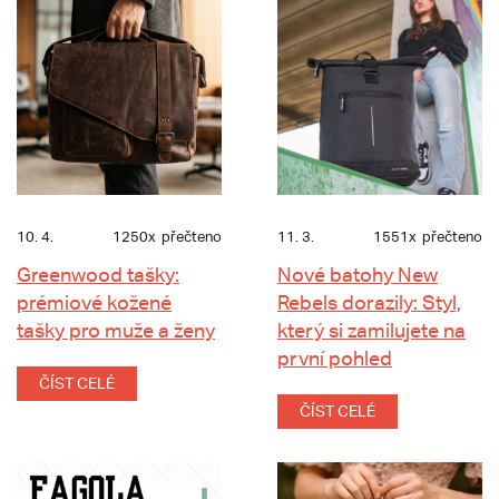
10. 4.
1250x
přečteno
11. 3.
1551x
přečteno
Greenwood tašky:
Nové batohy New
prémiové kožené
Rebels dorazily: Styl,
tašky pro muže a ženy
který si zamilujete na
první pohled
ČÍST CELÉ
ČÍST CELÉ