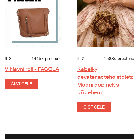
9. 3.
1415x
přečteno
9. 2.
1588x
přečteno
V hlavní roli - FAGOLA
Kabelky
devatenáctého století:
ČÍST CELÉ
Módní doplněk s
příběhem
ČÍST CELÉ