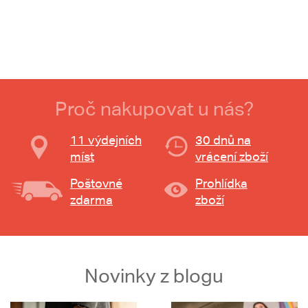
Proč nakupovat u nás?
11 výdejních
30 dnů na
míst
vrácení zboží
Poštovné
Prohlídka
zdarma
zboží
Novinky z blogu