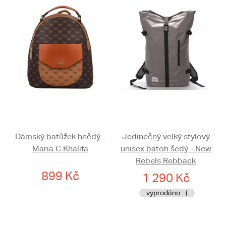
Dámský batůžek hnědý -
Jedinečný velký stylový
Maria C Khalifa
unisex batoh šedý - New
Rebels Rebback
899 Kč
1 290 Kč
vyprodáno :-(