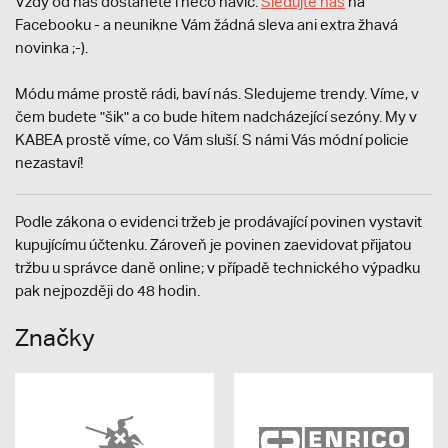
Vždy od nás dostanete i něco navíc.
S
ledujte nás
na
Facebooku - a neunikne Vám žádná sleva ani extra žhavá
novinka ;-).
Módu máme prostě rádi, baví nás. Sledujeme trendy. Víme, v
čem budete "šik" a co bude hitem nadcházející sezóny. My v
KABEA prostě víme, co Vám sluší. S námi Vás módní policie
nezastaví!
Podle zákona o evidenci tržeb je prodávající povinen vystavit
kupujícímu účtenku. Zároveň je povinen zaevidovat přijatou
tržbu u správce daně online; v případě technického výpadku
pak nejpozději do 48 hodin.
Značky