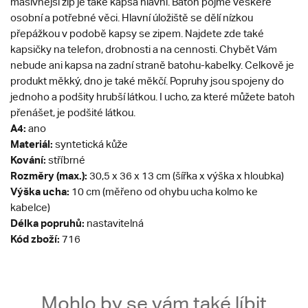
masivnější zip je také kapsa hlavní. Batoh pojme veškeré
osobní a potřebné věci. Hlavní úložiště se dělí nízkou
přepážkou v podobě kapsy se zipem. Najdete zde také
kapsičky na telefon, drobnosti a na cennosti. Chybět Vám
nebude ani kapsa na zadní straně batohu-kabelky. Celkově je
produkt měkký, dno je také měkčí. Popruhy jsou spojeny do
jednoho a podšity hrubší látkou. I ucho, za které můžete batoh
přenášet, je podšité látkou.
A4:
ano
Materiál:
syntetická kůže
Kování:
stříbrné
Rozměry (max.):
30,5 x 36 x 13 cm (šířka x výška x hloubka)
Výška ucha:
10 cm (měřeno od ohybu ucha kolmo ke
kabelce)
Délka popruhů:
nastavitelná
Kód zboží:
716
Mohlo by se vám také líbit