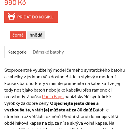
990 Kč
PŘIDAT DO KOŠÍKU
černá
hnědá
Kategorie
Dámské batohy
Stoprocentně využitelný model černého syntetického batohu
a kabelky v jednom Vás dostane! Jde o stylový a moderní
kousek batohu, který v minutě přeměníte na kabelku. Lze jej
tedy nosit jako batoh nebo jako kabelku přes rameno či
crossbody. Značka
Paolo Bags
nabízí skvělé syntetické
Objednejte ještě dnes a
výrobky za dobré ceny.
vyzkoušejte, vrátit jej můžete až za 30 dnů!
Batoh je
středních až větších rozměrů, Přední straně dominuje větší
obdélníková kapsa na zip, za ní se skrývá volná kapsa. Na