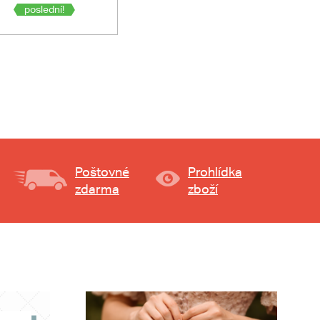
poslední!
Poštovné
Prohlídka
zdarma
zboží