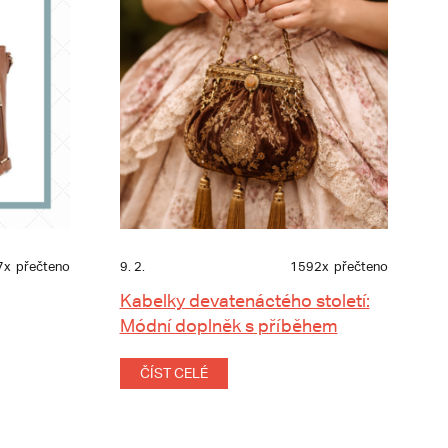
7x
přečteno
9. 2.
1592x
přečteno
Kabelky devatenáctého století:
Módní doplněk s příběhem
ČÍST CELÉ