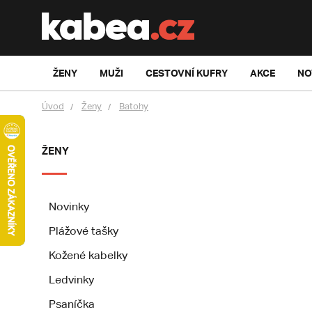
ŽENY
MUŽI
CESTOVNÍ KUFRY
AKCE
NO
Úvod
Ženy
Batohy
ŽENY
Novinky
Plážové tašky
Kožené kabelky
Ledvinky
Psaníčka