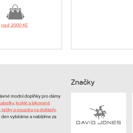
nad 2000 Kč
Značky
právné modní doplňky pro dámy
kabelky
,
lesklé a lakované
,
tašky a pouzdra na doklady
,
dý den vybíráme a nabízíme za