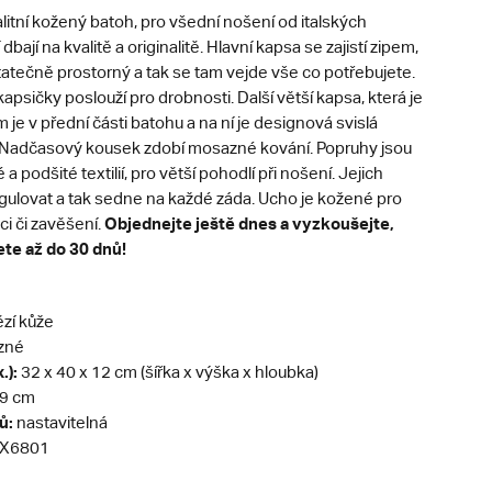
alitní kožený batoh, pro všední nošení od italských
 dbají na kvalitě a originalitě. Hlavní kapsa se zajistí zipem,
statečně prostorný a tak se tam vejde vše co potřebujete.
kapsičky poslouží pro drobnosti. Další větší kapsa, která je
m je v přední části batohu a na ní je designová svislá
 Nadčasový kousek zdobí mosazné kování. Popruhy jsou
 podšité textilií, pro větší pohodlí při nošení. Jejich
egulovat a tak sedne na každé záda. Ucho je kožené pro
Objednejte ještě dnes a vyzkoušejte,
ci či zavěšení.
ete až do 30 dnů!
zí kůže
zné
.):
32 x 40 x 12 cm (šířka x výška x hloubka)
9 cm
ů:
nastavitelná
X6801