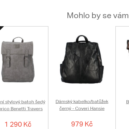
Mohlo by se vám t
Dámský kabelko/batůžek
í stylový batoh šedý
B
černý - Coveri Hansie
nrico Benetti Travers
979 Kč
1 290 Kč