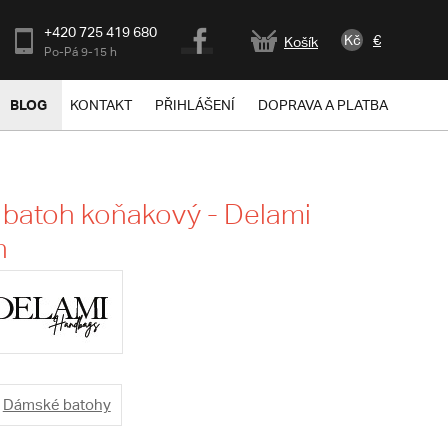
+420 725 419 680
Kč
€
Košík
Po-Pá 9-15 h
BLOG
KONTAKT
PŘIHLÁŠENÍ
DOPRAVA A PLATBA
batoh koňakový - Delami
n
Dámské batohy