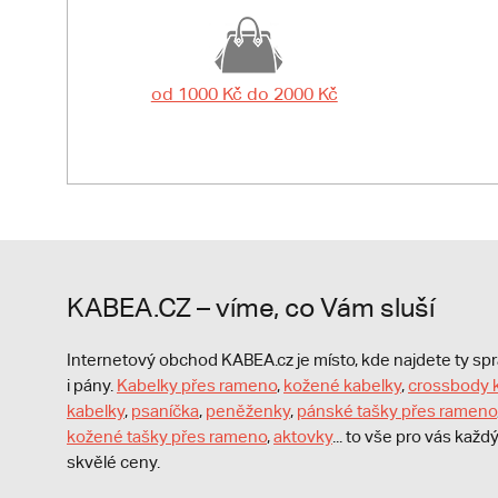
od 1000 Kč do 2000 Kč
KABEA.CZ – víme, co Vám sluší
Internetový obchod KABEA.cz je místo, kde najdete ty s
i pány.
Kabelky přes rameno
,
kožené kabelky
,
crossbody 
kabelky
,
psaníčka
,
peněženky
,
pánské tašky přes rameno
kožené tašky přes rameno
,
aktovky
... to vše pro vás kaž
skvělé ceny.