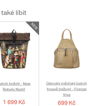
aké líbit
Dámský městský batoh
atoh hnědý - New
tmavě béžový - Firenze
Rebels Night
Viva
1 699 Kč
699 Kč