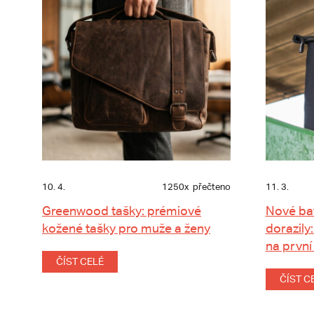
10. 4.
1250x
přečteno
11. 3.
Greenwood tašky: prémiové
Nové ba
kožené tašky pro muže a ženy
dorazily:
na první
ČÍST CELÉ
ČÍST C