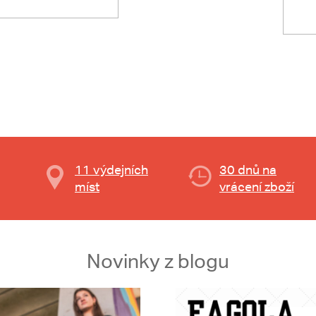
11 výdejních
30 dnů na
míst
vrácení zboží
Novinky z blogu