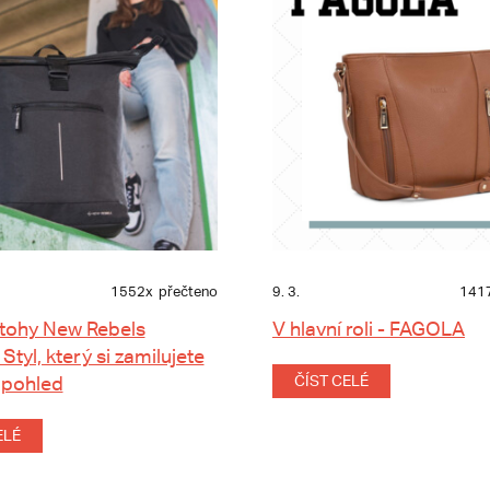
1552x
přečteno
9. 3.
141
tohy New Rebels
V hlavní roli - FAGOLA
 Styl, který si zamilujete
 pohled
ČÍST CELÉ
ELÉ