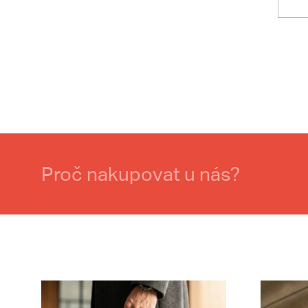
Proč nakupovat u nás?