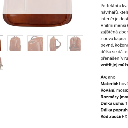
Perfektní a kv
návrhářů, kteří
interiér je do
Vnitřní menší 
zajištěná zipe
zipová kapsa.
pevné, kožené a
délka se dá r
přenášení v ru
vrátit jej můž
A4:
ano
Materiál:
hově
Kování:
mosa
Rozměry (max
Délka ucha:
1
Délka popruh
Kód zboží:
EX