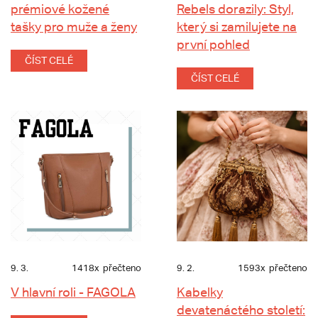
prémiové kožené
Rebels dorazily: Styl,
tašky pro muže a ženy
který si zamilujete na
první pohled
ČÍST CELÉ
ČÍST CELÉ
9. 3.
1418x
přečteno
9. 2.
1593x
přečteno
V hlavní roli - FAGOLA
Kabelky
devatenáctého století: