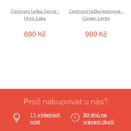
Cestovní taška černá -
Cestovní taška krémová -
Ormi Laka
Coveri Lente
690 Kč
989 Kč
Proč nakupovat u nás?
11 výdejních
30 dnů na
míst
vrácení zboží