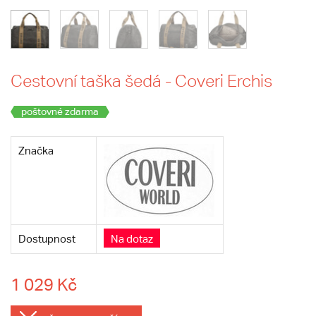
Cestovní taška šedá - Coveri Erchis
poštovné zdarma
Značka
Dostupnost
Na dotaz
1 029 Kč