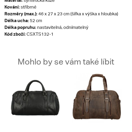
Materiál:
syntetická kůže
Kování:
stříbrné
Rozměry (max.):
46 x 27 x 23 cm (šířka x výška x hloubka)
Délka ucha:
52 cm
Délka popruhu:
nastavitelná, odnímatelný
Kód zboží:
CSXTS132-1
Mohlo by se vám také líbit