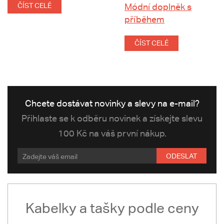
ČÍST CELÉ
Módní doplněk s
příběhem
ČÍST CELÉ
Chcete dostávat novinky a slevy na e-mail?
Přihlaste se k odběru novinek a získejte slevu
100 Kč na váš první nákup.
ODESLAT
Kabelky a tašky podle ceny