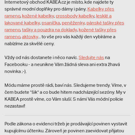
Internetový obchod KABEA.cz je místo, kde najdete ty
správné modní doplňky pro dámy i pány.
Kabelky přes
rameno
,
kožené kabelky
,
crossbody kabelky
,
lesklé a
lakované kabelky
,
psaníčka
,
peněženky
,
pánské tašky přes
rameno
,
tašky a pouzdra na doklady
,
kožené tašky přes
rameno
,
aktovky
... to vše pro vás každý den vybíráme a
nabízíme za skvělé ceny.
Vždy od nás dostanete i něco navíc.
S
ledujte nás
na
Facebooku - a neunikne Vám žádná sleva ani extra žhavá
novinka ;-).
Módu máme prostě rádi, baví nás. Sledujeme trendy. Víme, v
čem budete "šik" a co bude hitem nadcházející sezóny. My v
KABEA prostě víme, co Vám sluší. S námi Vás módní policie
nezastaví!
Podle zákona o evidenci tržeb je prodávající povinen vystavit
kupujícímu účtenku. Zároveň je povinen zaevidovat přijatou