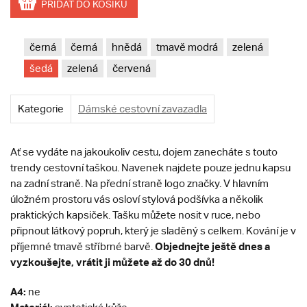
PŘIDAT DO KOŠÍKU
černá
černá
hnědá
tmavě modrá
zelená
šedá
zelená
červená
Kategorie
Dámské cestovní zavazadla
Ať se vydáte na jakoukoliv cestu, dojem zanecháte s touto
trendy cestovní taškou. Navenek najdete pouze jednu kapsu
na zadní straně. Na přední straně logo značky. V hlavním
úložném prostoru vás osloví stylová podšívka a několik
praktických kapsiček. Tašku můžete nosit v ruce, nebo
připnout látkový popruh, který je sladěný s celkem. Kování je v
Objednejte ještě dnes a
příjemné tmavě stříbrné barvě.
vyzkoušejte, vrátit ji můžete až do 30 dnů!
A4:
ne