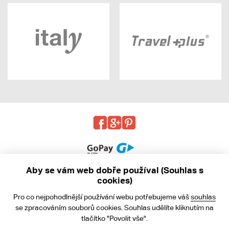
Aby se vám web dobře používal (Souhlas s
cookies)
© 2013 - 2026 kabea.cz
Pro co nejpohodlnější používání webu potřebujeme váš
souhlas
Obchodní podmínky
se zpracováním souborů cookies. Souhlas udělíte kliknutím na
tlačítko "Povolit vše".
Ochrana osobních údajů