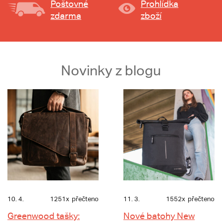
Poštovné
Prohlídka
zdarma
zboží
Novinky z blogu
10. 4.
1251x
přečteno
11. 3.
1552x
přečteno
Greenwood tašky:
Nové batohy New