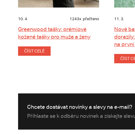
10. 4.
1243x
přečteno
11. 3.
Greenwood tašky: prémiové
Nové ba
kožené tašky pro muže a ženy
dorazily:
na první
ČÍST CELÉ
ČÍST C
Chcete dostávat novinky a slevy na e-mail?
Přihlaste se k odběru novinek a získejte sle