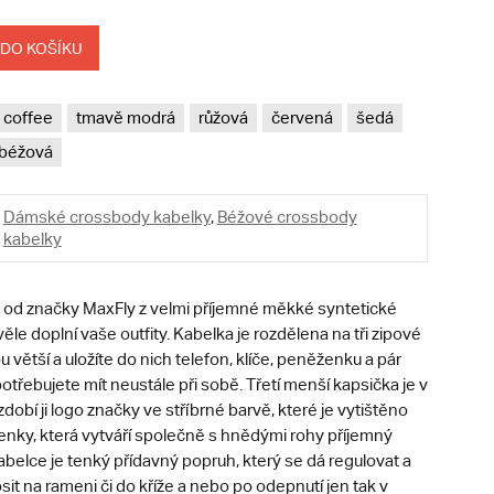
 DO KOŠÍKU
coffee
tmavě modrá
růžová
červená
šedá
béžová
Dámské crossbody kabelky
,
Béžové crossbody
kabelky
od značky MaxFly z velmi příjemné měkké syntetické
věle doplní vaše outfity. Kabelka je rozdělena na tři zipové
u větší a uložíte do nich telefon, klíče, peněženku a pár
otřebujete mít neustále při sobě. Třetí menší kapsička je v
zdobí ji logo značky ve stříbrné barvě, které je vytištěno
nky, která vytváří společně s hnědými rohy příjemný
abelce je tenký přídavný popruh, který se dá regulovat a
sit na rameni či do kříže a nebo po odepnutí jen tak v