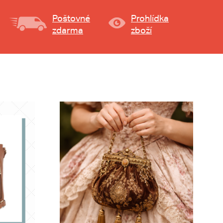
Poštovné
Prohlídka
zdarma
zboží