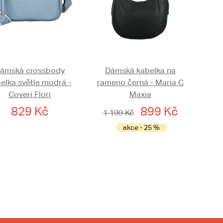
ámská crossbody
Dámská kabelka na
elka světle modrá -
rameno černá - Maria C
Coveri Flori
Maxia
829 Kč
899 Kč
1 199 Kč
akce - 25 %