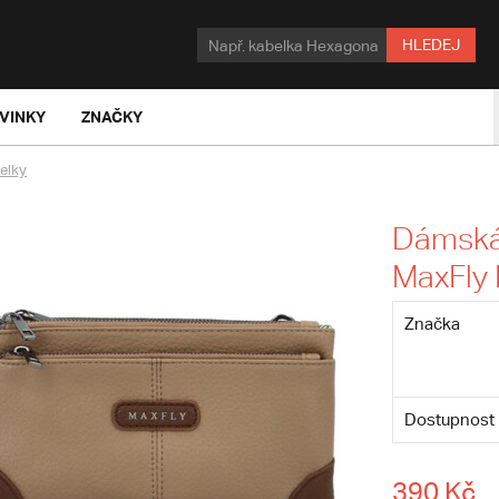
HLEDEJ
VINKY
ZNAČKY
elky
Dámská
MaxFly
Značka
Dostupnost
390 Kč