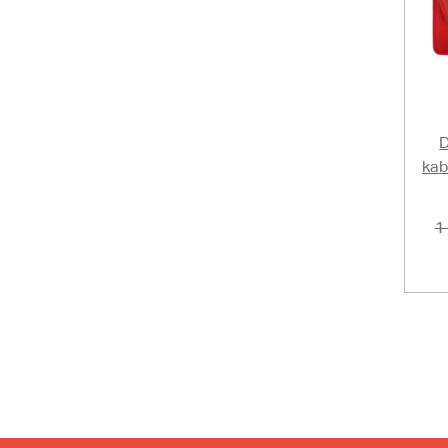
kab
1