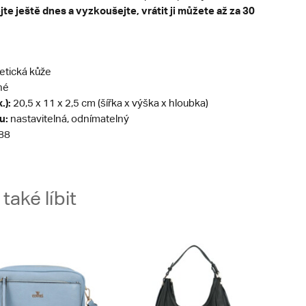
te ještě dnes a vyzkoušejte, vrátit ji můžete až za 30
etická kůže
né
.):
20,5 x 11 x 2,5 cm (šířka x výška x hloubka)
u:
nastavitelná, odnímatelný
88
aké líbit