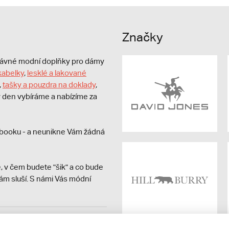
Značky
právné modní doplňky pro dámy
kabelky
,
lesklé a lakované
,
tašky a pouzdra na doklady
,
dý den vybíráme a nabízíme za
booku - a neunikne Vám žádná
, v čem budete "šik" a co bude
ám sluší. S námi Vás módní
avit kupujícímu účtenku.