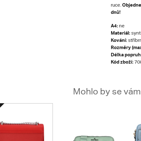
Objednej
ruce.
dnů!
A4:
ne
Materiál:
synt
Kování:
stříbr
Rozměry (max
Délka popruh
Kód zboží:
70
Mohlo by se vám t