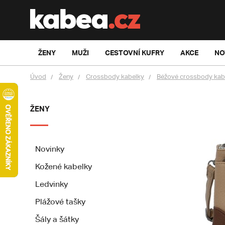
ŽENY
MUŽI
CESTOVNÍ KUFRY
AKCE
NO
Úvod
Ženy
Crossbody kabelky
Béžové crossbody kab
ŽENY
Novinky
Kožené kabelky
Ledvinky
Plážové tašky
Šály a šátky