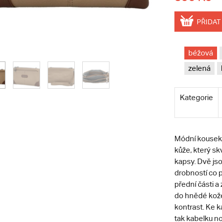
PŘIDAT
béžová
zelená
Kategorie
Módní kousek 
kůže, který sk
kapsy. Dvě jso
drobností co p
přední části a 
do hnědé kože
kontrast. Ke k
tak kabelku no