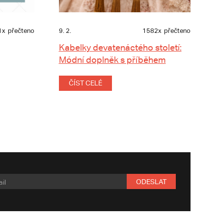
1x
přečteno
9. 2.
1582x
přečteno
Kabelky devatenáctého století:
Módní doplněk s příběhem
ČÍST CELÉ
ODESLAT