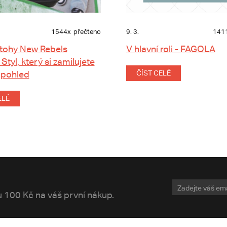
1544x
přečteno
9. 3.
141
tohy New Rebels
V hlavní roli - FAGOLA
 Styl, který si zamilujete
 pohled
ČÍST CELÉ
ELÉ
vu 100 Kč na váš první nákup.