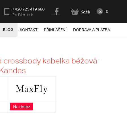
+420 725 419 680
Kč
€
Košík
Po-Pá 9-15 h
BLOG
KONTAKT
PŘIHLÁŠENÍ
DOPRAVA A PLATBA
 crossbody kabelka béžová -
 Kandes
Na dotaz