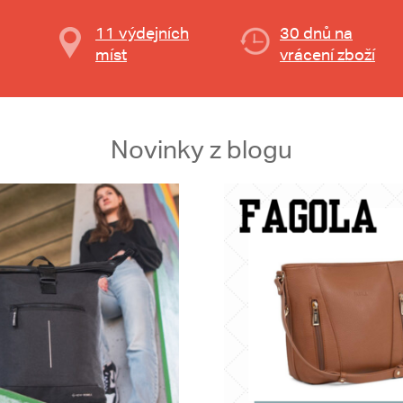
11 výdejních
30 dnů na
míst
vrácení zboží
Novinky z blogu