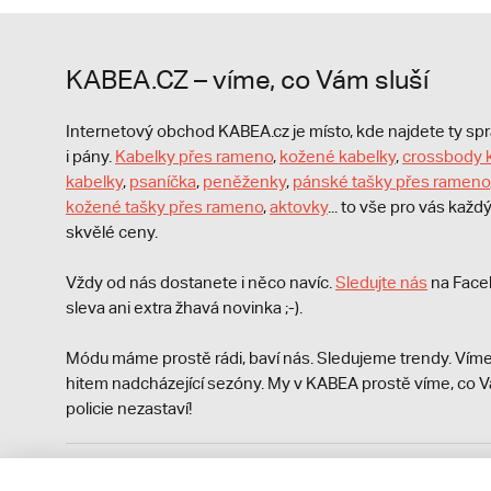
KABEA.CZ – víme, co Vám sluší
Internetový obchod KABEA.cz je místo, kde najdete ty s
i pány.
Kabelky přes rameno
,
kožené kabelky
,
crossbody 
kabelky
,
psaníčka
,
peněženky
,
pánské tašky přes rameno
kožené tašky přes rameno
,
aktovky
... to vše pro vás kaž
skvělé ceny.
Vždy od nás dostanete i něco navíc.
S
ledujte nás
na Face
sleva ani extra žhavá novinka ;-).
Módu máme prostě rádi, baví nás. Sledujeme trendy. Víme
hitem nadcházející sezóny. My v KABEA prostě víme, co V
policie nezastaví!
Podle zákona o evidenci tržeb je prodávající povinen vyst