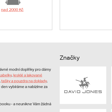
nad 2000 Kč
Značky
právné modní doplňky pro dámy
kabelky
,
lesklé a lakované
,
tašky a pouzdra na doklady
,
dý den vybíráme a nabízíme za
booku - a neunikne Vám žádná