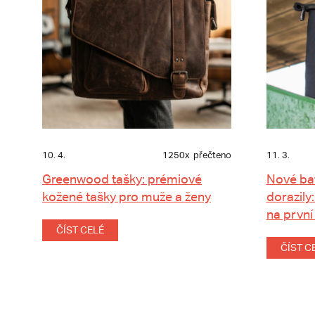
10. 4.
1250x
přečteno
11. 3.
Greenwood tašky: prémiové
Nové ba
kožené tašky pro muže a ženy
dorazily:
na první
ČÍST CELÉ
ČÍST C