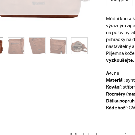
Módní kousek, 
výrazným zipem
na poloviny lá
přihrádky na d
nastavitelný a
Příjemná kože
vyzkoušejte, 
A4:
ne
Materiál:
synt
Kování:
stříbr
Rozměry (max
Délka popruh
Kód zboží:
CW