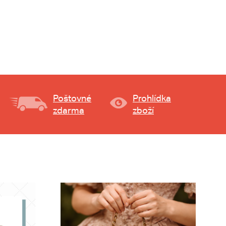
Poštovné
Prohlídka
zdarma
zboží