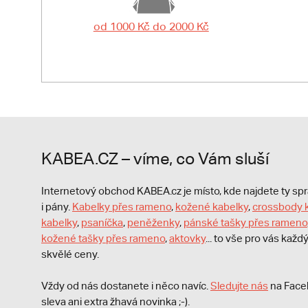
od 1000 Kč do 2000 Kč
KABEA.CZ – víme, co Vám sluší
Internetový obchod KABEA.cz je místo, kde najdete ty s
i pány.
Kabelky přes rameno
,
kožené kabelky
,
crossbody 
kabelky
,
psaníčka
,
peněženky
,
pánské tašky přes rameno
kožené tašky přes rameno
,
aktovky
... to vše pro vás kaž
skvělé ceny.
Vždy od nás dostanete i něco navíc.
S
ledujte nás
na Face
sleva ani extra žhavá novinka ;-).