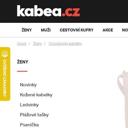
ŽENY
MUŽI
CESTOVNÍ KUFRY
AKCE
NO
Úvod
Ženy
Crossbody kabelky
ŽENY
Novinky
Kožené kabelky
Ledvinky
Plážové tašky
Psaníčka