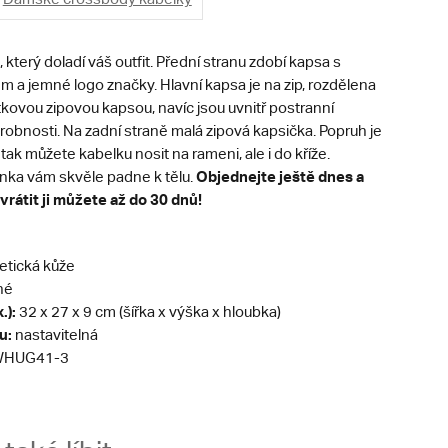
který doladí váš outfit.
Přední stranu zdobí kapsa s
 a jemné logo značky. Hlavní kapsa je na zip, rozdělena
tkovou zipovou kapsou, navíc jsou uvnitř postranní
robnosti. Na zadní straně malá zipová kapsička. Popruh je
 tak můžete kabelku nosit na rameni, ale i do kříže.
Objednejte ještě dnes a
nka vám skvěle padne k tělu.
vrátit ji můžete až do 30 dnů!
etická kůže
né
.):
32 x 27 x 9 cm (šířka x výška x hloubka)
u:
nastavitelná
HUG41-3