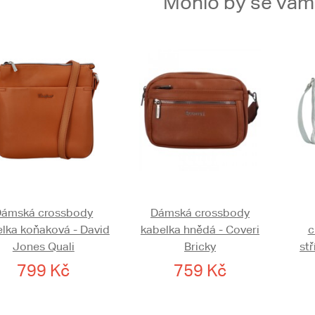
Mohlo by se vám t
Dámská crossbody
Dámská crossbody
lka koňaková - David
kabelka hnědá - Coveri
c
Jones Quali
Bricky
st
799 Kč
759 Kč