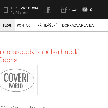
+420 725 419 680
Kč
€
Košík
Po-Pá 9-15 h
BLOG
KONTAKT
PŘIHLÁŠENÍ
DOPRAVA A PLATBA
 crossbody kabelka hnědá -
Capris
Dámské crossbody kabelky