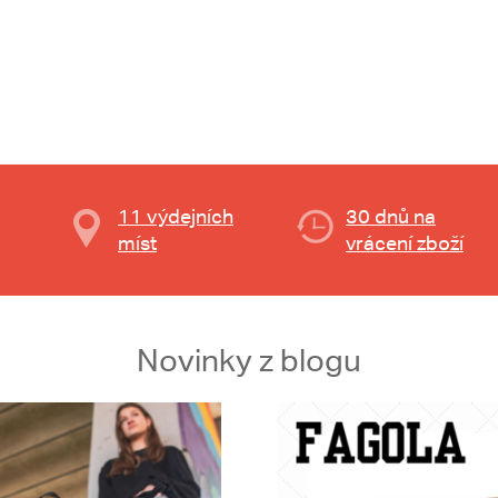
11 výdejních
30 dnů na
míst
vrácení zboží
Novinky z blogu