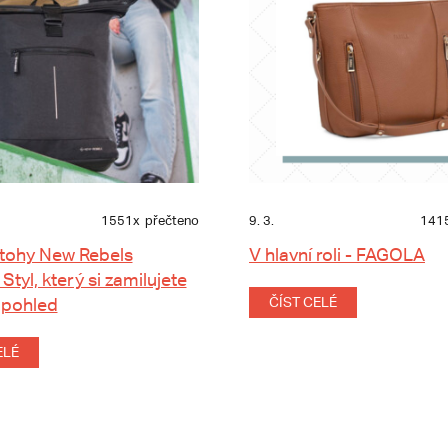
1551x
přečteno
9. 3.
141
tohy New Rebels
V hlavní roli - FAGOLA
 Styl, který si zamilujete
 pohled
ČÍST CELÉ
ELÉ