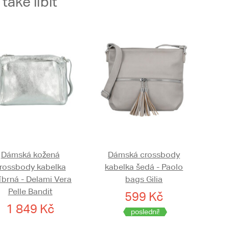
aké líbit
Dámská kožená
Dámská crossbody
rossbody kabelka
kabelka šedá - Paolo
říbrná - Delami Vera
bags Gilia
Pelle Bandit
599 Kč
1 849 Kč
poslední!