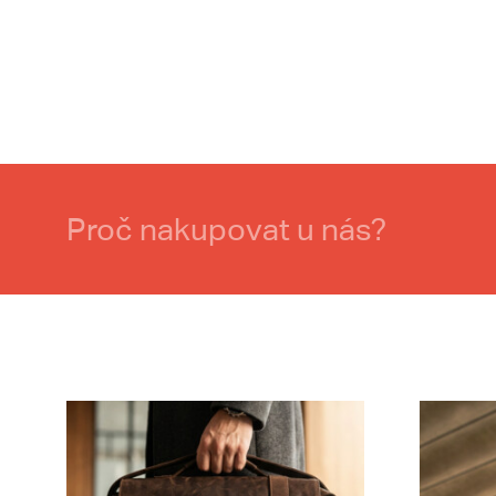
Proč nakupovat u nás?