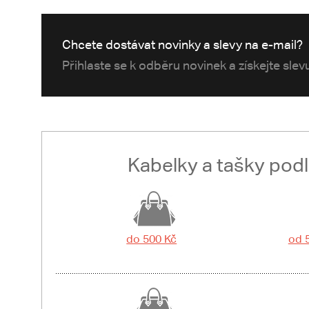
Chcete dostávat novinky a slevy na e-mail?
Přihlaste se k odběru novinek a získejte sle
Kabelky a tašky pod
do 500 Kč
od 