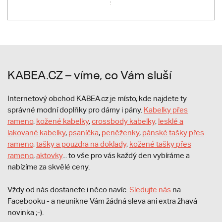
KABEA.CZ – víme, co Vám sluší
Internetový obchod KABEA.cz je místo, kde najdete ty
správné modní doplňky pro dámy i pány.
Kabelky přes
rameno
,
kožené kabelky
,
crossbody kabelky
,
lesklé a
lakované kabelky
,
psaníčka
,
peněženky
,
pánské tašky přes
rameno
,
tašky a pouzdra na doklady
,
kožené tašky přes
rameno
,
aktovky
... to vše pro vás každý den vybíráme a
nabízíme za skvělé ceny.
Vždy od nás dostanete i něco navíc.
S
ledujte nás
na
Facebooku - a neunikne Vám žádná sleva ani extra žhavá
novinka ;-).