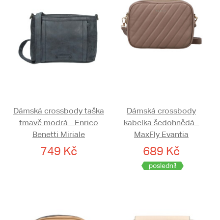
Dámská crossbody taška
Dámská crossbody
tmavě modrá - Enrico
kabelka šedohnědá -
Benetti Miriale
MaxFly Evantia
749 Kč
689 Kč
poslední!