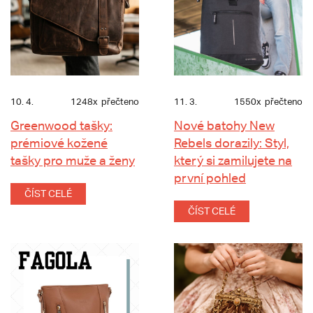
10. 4.
1248x
přečteno
11. 3.
1550x
přečteno
Greenwood tašky:
Nové batohy New
prémiové kožené
Rebels dorazily: Styl,
tašky pro muže a ženy
který si zamilujete na
první pohled
ČÍST CELÉ
ČÍST CELÉ