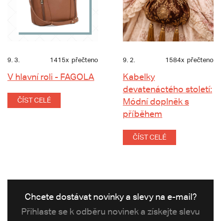
9. 3.
1415x
přečteno
9. 2.
1584x
přečteno
V hlavní roli - FAGOLA
Kabelky
devatenáctého století:
ČÍST CELÉ
Módní doplněk s
příběhem
ČÍST CELÉ
Chcete dostávat novinky a slevy na e-mail?
Přihlaste se k odběru novinek a získejte slevu