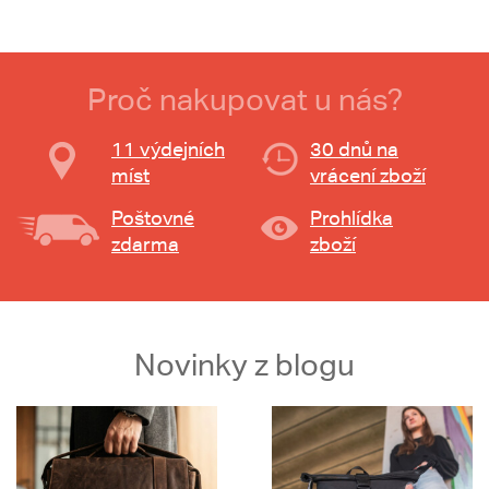
Proč nakupovat u nás?
11 výdejních
30 dnů na
míst
vrácení zboží
Poštovné
Prohlídka
zdarma
zboží
Novinky z blogu