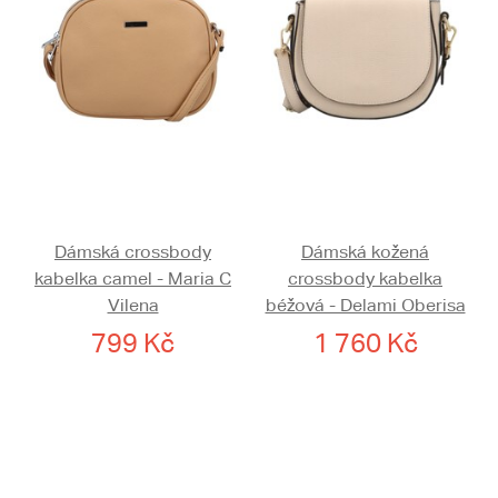
Dámská crossbody
Dámská kožená
kabelka camel - Maria C
crossbody kabelka
Vilena
béžová - Delami Oberisa
799 Kč
1 760 Kč