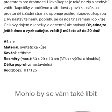
prostorem pro drobnosti. Hlavní kapsa je také na zip a nechybí
vnitřní kapsičky v podšívce a středová zipová kapsička co
prostor dělí. Zadní strana disponuje poslední zipovou kapsou.
Díky nastavitelnému popruhu se dá nosit na rameni i do kříže.
Objednejte
Celkový dojem z kabelky je decentní, ale stylový.
ještě dnes a vyzkoušejte, vrátit ji můžete až do 30 dnů!
A4:
ne
Materiál:
syntetická kůže
Kování:
stříbrné
Rozměry (max.):
30 x 29 x 10 cm (šířka x výška x hloubka)
Délka popruhu:
nastavitelná
Kód zboží:
HH7125
Mohlo by se vám také líbit