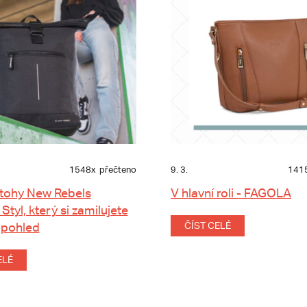
1548x
přečteno
9. 3.
141
tohy New Rebels
V hlavní roli - FAGOLA
 Styl, který si zamilujete
 pohled
ČÍST CELÉ
ELÉ