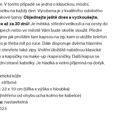
. V tomto případě se jedná o klasickou, módní,
elku na každý den. Vyrobena je z kvalitního odolného
Objednejte ještě dnes a vyzkoušejte,
akové barvy.
te až za 30 dnů!
Je měkká, střední velikosti a na cesty do
kupech nebo ve městě Vám bude skvěle sloužit. Přední
jme jak prošitím tam kapsou na zip, kam si uložíte telefon
o je třeba mít po ruce. Dále disponuje dvěma hlavními
é otevřete také zipy. Vnitřní úložiště nabídnou klasické
y a kapsičky na make-up i kapesníčky. Další kapsa se
dní straně kabelky. Je hladká a velmi příjemná na dotyk.
etická kůže
stříbrné
x 23 x 10 cm (šířka x výška x hloubka)
 (měřeno od ohybu ucha kolmo ke kabelce)
u:
nastavitelná
623