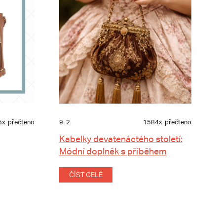
5x
přečteno
9. 2.
1584x
přečteno
Kabelky devatenáctého století:
Módní doplněk s příběhem
ČÍST CELÉ