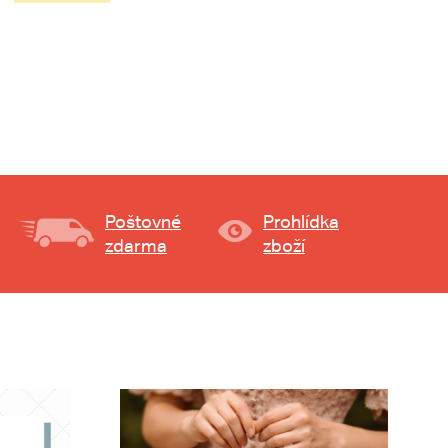
Poštovné
Prohlídka
zdarma
zboží