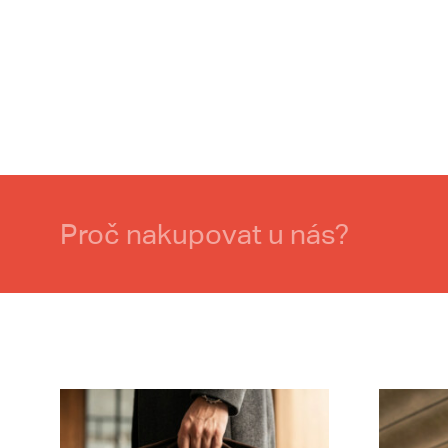
Proč nakupovat u nás?