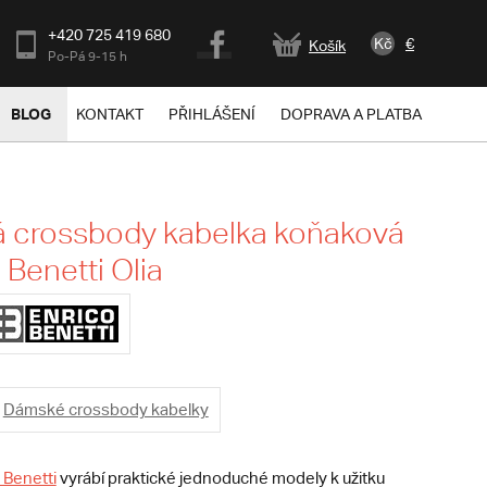
+420 725 419 680
Kč
€
Košík
Po-Pá 9-15 h
BLOG
KONTAKT
PŘIHLÁŠENÍ
DOPRAVA A PLATBA
 crossbody kabelka koňaková
 Benetti Olia
Dámské crossbody kabelky
 Benetti
vyrábí praktické jednoduché modely k užitku