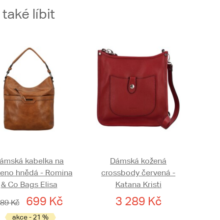
aké líbit
ámská kabelka na
Dámská kožená
eno hnědá - Romina
crossbody červená -
& Co Bags Elisa
Katana Kristi
699 Kč
3 289 Kč
89 Kč
akce - 21 %