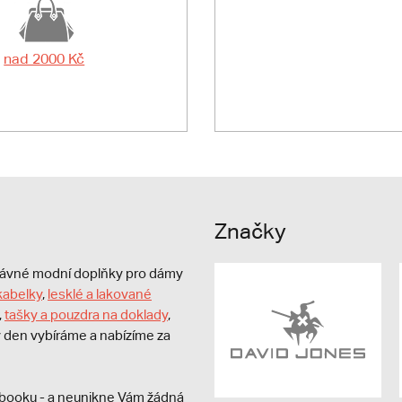
nad 2000 Kč
Značky
právné modní doplňky pro dámy
kabelky
,
lesklé a lakované
,
tašky a pouzdra na doklady
,
dý den vybíráme a nabízíme za
booku - a neunikne Vám žádná