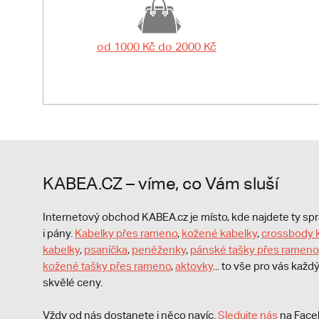
od 1000 Kč do 2000 Kč
KABEA.CZ – víme, co Vám sluší
Internetový obchod KABEA.cz je místo, kde najdete ty s
i pány.
Kabelky přes rameno
,
kožené kabelky
,
crossbody 
kabelky
,
psaníčka
,
peněženky
,
pánské tašky přes rameno
kožené tašky přes rameno
,
aktovky
... to vše pro vás kaž
skvělé ceny.
Vždy od nás dostanete i něco navíc.
S
ledujte nás
na Face