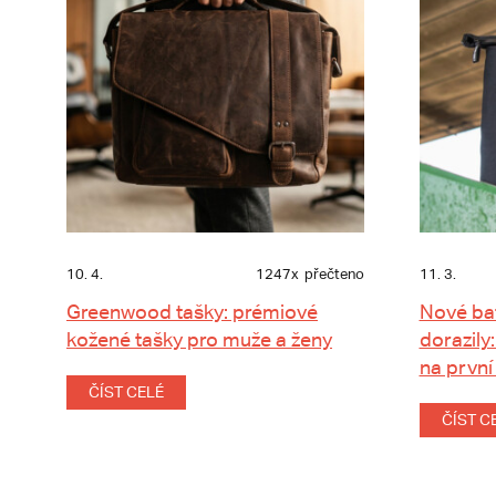
10. 4.
1247x
přečteno
11. 3.
Greenwood tašky: prémiové
Nové ba
kožené tašky pro muže a ženy
dorazily:
na první
ČÍST CELÉ
ČÍST C