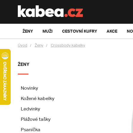
ŽENY
MUŽI
CESTOVNÍ KUFRY
AKCE
NO
Úvod
Ženy
Crossbody kabelky
ŽENY
Novinky
Kožené kabelky
Ledvinky
Plážové tašky
Psaníčka