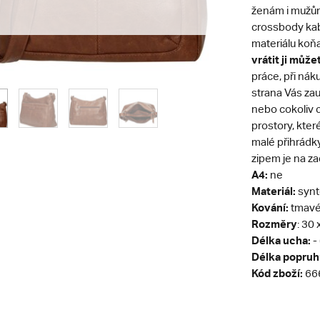
ženám i mužům
crossbody kab
materiálu koň
vrátit ji může
práce, při ná
strana Vás zau
nebo cokoliv c
prostory, kter
malé přihrádk
zipem je na za
A4:
ne
Materiál:
synt
Kování:
tmavé 
Rozměry
: 30 
Délka ucha:
-
Délka popruh
Kód zboží:
66