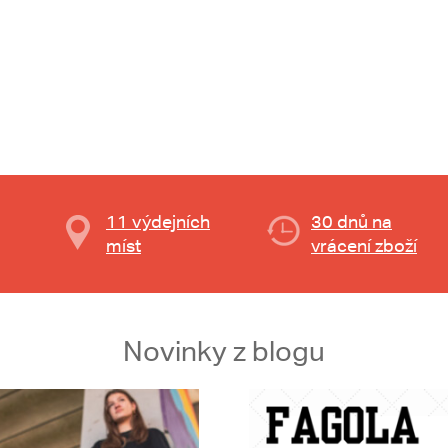
11 výdejních
30 dnů na
míst
vrácení zboží
Novinky z blogu