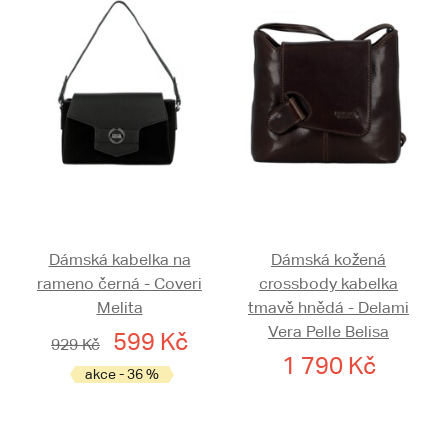
Dámská kabelka na
Dámská kožená
rameno černá - Coveri
crossbody kabelka
Melita
tmavě hnědá - Delami
Vera Pelle Belisa
599 Kč
929 Kč
1 790 Kč
akce - 36 %