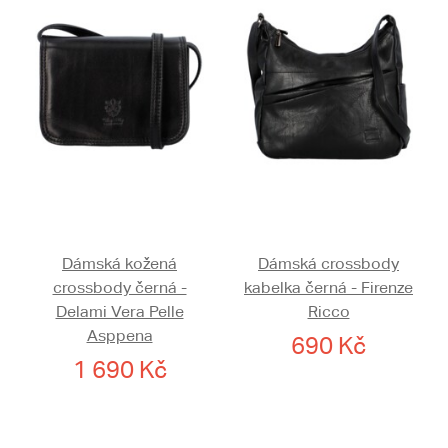
Dámská kožená
Dámská crossbody
crossbody černá -
kabelka černá - Firenze
Delami Vera Pelle
Ricco
Asppena
690 Kč
1 690 Kč