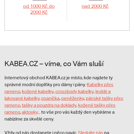
od 1000 Kč do
nad 2000 Kč
2000 Kč
KABEA.CZ – víme, co Vám sluší
Internetový obchod KABEA.cz je místo, kde najdete ty
správné modní doplňky pro dámy i pány.
Kabelky přes
rameno
,
kožené kabelky
,
crossbody kabelky
,
lesklé a
lakované kabelky
,
psaníčka
,
peněženky
,
pánské tašky přes
rameno
,
tašky a pouzdra na doklady
,
kožené tašky přes
rameno
,
aktovky
... to vše pro vás každý den vybíráme a
nabízíme za skvělé ceny.
Vždy od nás dostanete i něco navíc.
S
ledujte nás
na