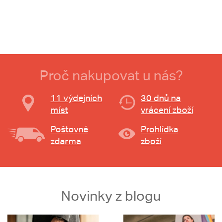
Proč nakupovat u nás?
11 výdejních
30 dnů na
míst
vrácení zboží
Poštovné
Prohlídka
zdarma
zboží
Novinky z blogu