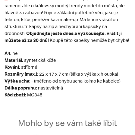
rameno. Jde o královsky modrý trendy model do města, ale
hlavně za zábavou! Pojme základní potřebné věci, jako je
telefon, klíče, peněženka a make-up. Má lehce vrásčitou
strukturu, tři kapsy na zip a nechybí ani kapsičky na
Objednejte ještě dnes a vyzkoušejte, vrátit ji
drobnosti.
můžete až za 30 dnů!
Koupě této kabelky nemůže být chyba!
A4:
ne
Materiál:
syntetická kůže
Kování:
stříbrné
Rozměry (max.):
22 x 17 x 7 cm (šířka x výška x hloubka)
Výška ucha:
- (měřeno od ohybu ucha kolmo ke kabelce)
Délka popruhu:
nastavitelná
Kód zboží:
MC345
Mohlo by se vám také líbit