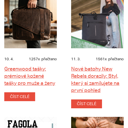
10. 4.
1257x
přečteno
11. 3.
1561x
přečteno
Greenwood tašky:
Nové batohy New
prémiové kožené
Rebels dorazily: Styl,
tašky pro muže a ženy
který si zamilujete na
první pohled
ČÍST CELÉ
ČÍST CELÉ