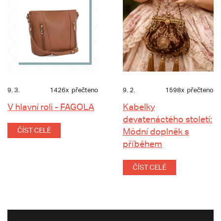
9. 3.
1426x
přečteno
9. 2.
1598x
přečteno
V hlavní roli - FAGOLA
Kabelky
devatenáctého století:
ČÍST CELÉ
Módní doplněk s
příběhem
ČÍST CELÉ