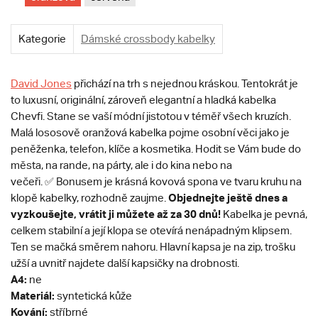
Kategorie
Dámské crossbody kabelky
David Jones
přichází na trh s nejednou kráskou. Tentokrát je
to luxusní, originální, zároveň elegantní a hladká kabelka
Chevfi. Stane se vaší módní jistotou v téměř všech kruzích.
Malá lososově oranžová kabelka pojme osobní věci jako je
peněženka, telefon, klíče a kosmetika. Hodit se Vám bude do
města, na rande, na párty, ale i do kina nebo na
večeři. ✅ Bonusem je krásná kovová spona ve tvaru kruhu na
Objednejte ještě dnes a
klopě kabelky, rozhodně zaujme.
vyzkoušejte, vrátit ji můžete až za 30 dnů!
Kabelka je pevná,
celkem stabilní a její klopa se otevírá nenápadným klipsem.
Ten se mačká směrem nahoru. Hlavní kapsa je na zip, trošku
užší a uvnitř najdete další kapsičky na drobnosti.
A4:
ne
Materiál:
syntetická kůže
Kování:
stříbrné