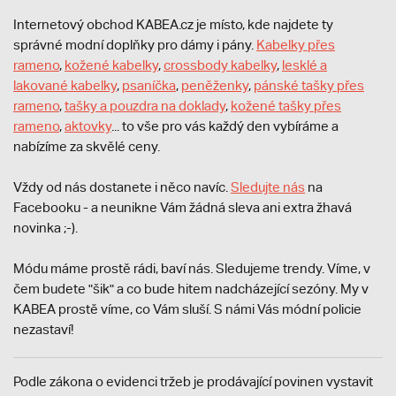
Internetový obchod KABEA.cz je místo, kde najdete ty
správné modní doplňky pro dámy i pány.
Kabelky přes
rameno
,
kožené kabelky
,
crossbody kabelky
,
lesklé a
lakované kabelky
,
psaníčka
,
peněženky
,
pánské tašky přes
rameno
,
tašky a pouzdra na doklady
,
kožené tašky přes
rameno
,
aktovky
... to vše pro vás každý den vybíráme a
nabízíme za skvělé ceny.
Vždy od nás dostanete i něco navíc.
S
ledujte nás
na
Facebooku - a neunikne Vám žádná sleva ani extra žhavá
novinka ;-).
Módu máme prostě rádi, baví nás. Sledujeme trendy. Víme, v
čem budete "šik" a co bude hitem nadcházející sezóny. My v
KABEA prostě víme, co Vám sluší. S námi Vás módní policie
nezastaví!
Podle zákona o evidenci tržeb je prodávající povinen vystavit