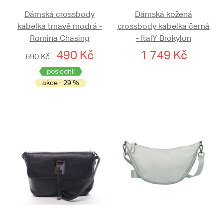
Dámská crossbody
Dámská kožená
kabelka tmavě modrá -
crossbody kabelka černá
Romina Chasing
- ItalY Brokylon
490 Kč
1 749 Kč
690 Kč
poslední!
akce - 29 %