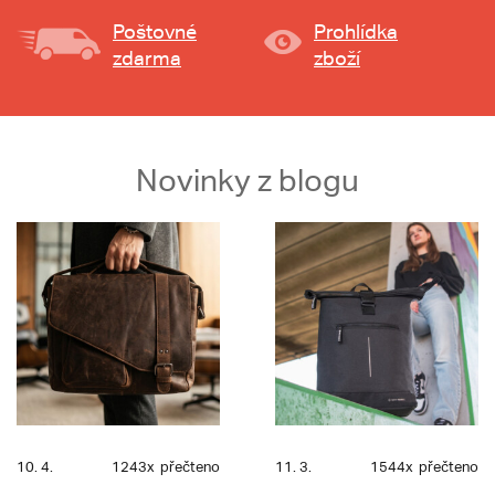
Poštovné
Prohlídka
zdarma
zboží
Novinky z blogu
10. 4.
1243x
přečteno
11. 3.
1544x
přečteno