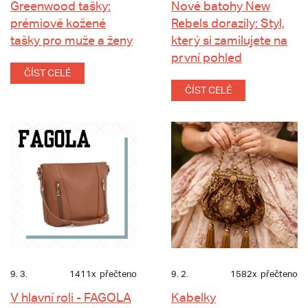
Greenwood tašky:
Nové batohy New
prémiové kožené
Rebels dorazily: Styl,
tašky pro muže a ženy
který si zamilujete na
první pohled
ČÍST CELÉ
ČÍST CELÉ
9. 3.
1411x
přečteno
9. 2.
1582x
přečteno
V hlavní roli - FAGOLA
Kabelky