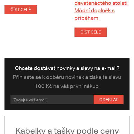
devatenáctého století:
ČÍST CELÉ
Módní doplněk s
příběhem
ČÍST CELÉ
Chcete dostávat novinky a slevy na e-mail?
Přihlaste se k odběru novinek a získejte slevu
100 Kč na váš první nákup.
ODESLAT
Kabelky a tašky podle ceny