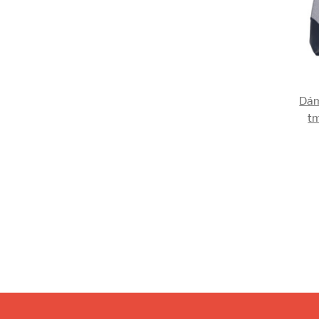
Dám
t