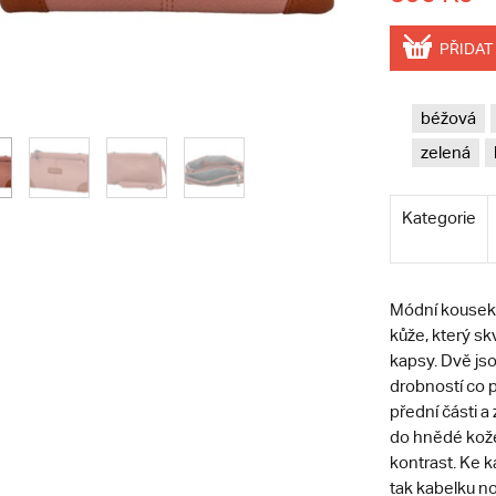
PŘIDAT
béžová
zelená
Kategorie
Módní kousek 
kůže, který sk
kapsy. Dvě jso
drobností co p
přední části a 
do hnědé kože
kontrast. Ke k
tak kabelku no