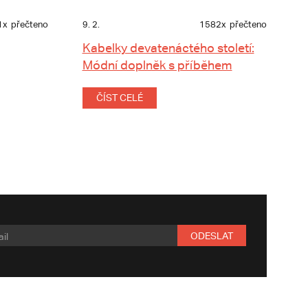
1x
přečteno
9. 2.
1582x
přečteno
Kabelky devatenáctého století:
Módní doplněk s příběhem
ČÍST CELÉ
ODESLAT