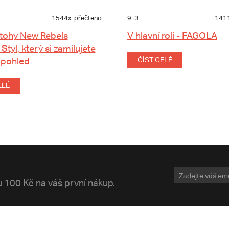
1544x
přečteno
9. 3.
141
tohy New Rebels
V hlavní roli - FAGOLA
 Styl, který si zamilujete
 pohled
ČÍST CELÉ
ELÉ
vu 100 Kč na váš první nákup.