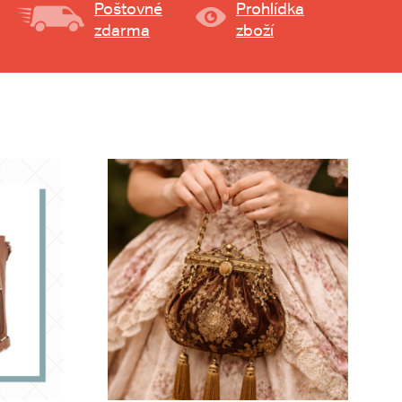
Poštovné
Prohlídka
zdarma
zboží