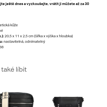
te ještě dnes a vyzkoušejte, vrátit ji můžete až za 30
etická kůže
né
.):
20,5 x 11 x 2,5 cm (šířka x výška x hloubka)
u:
nastavitelná, odnímatelný
88
aké líbit