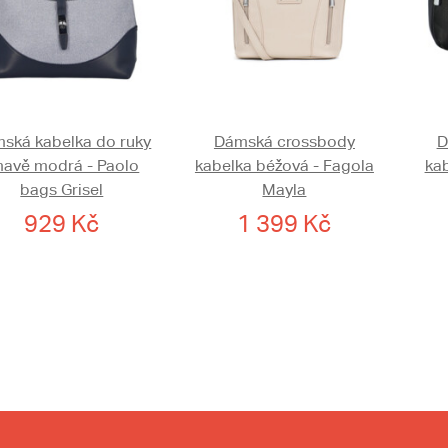
ská kabelka do ruky
Dámská crossbody
D
mavě modrá - Paolo
kabelka béžová - Fagola
kab
bags Grisel
Mayla
929 Kč
1 399 Kč