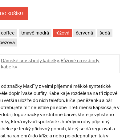
 DO KOŠÍKU
coffee
tmavě modrá
růžová
červená
šedá
béžová
Dámské crossbody kabelky
,
Růžové crossbody
kabelky
od značky MaxFly z velmi příjemné měkké syntetické
věle doplní vaše outfity. Kabelka je rozdělena na tři zipové
u větší a uložíte do nich telefon, klíče, peněženku a pár
otřebujete mít neustále při sobě. Třetí menší kapsička je v
zdobí ji logo značky ve stříbrné barvě, které je vytištěno
nky, která vytváří společně s hnědými rohy příjemný
abelce je tenký přídavný popruh, který se dá regulovat a
sit na rameni či do kříže a nebo po odepnutí jen tak v