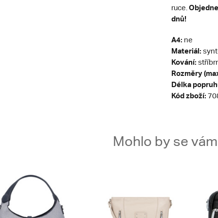
Objednej
ruce.
dnů!
A4:
ne
Materiál:
synt
Kování:
stříbr
Rozměry (max
Délka popruh
Kód zboží:
70
Mohlo by se vám t