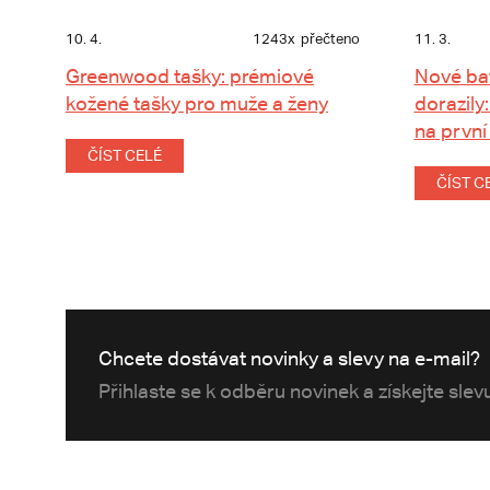
10. 4.
1243x
přečteno
11. 3.
Greenwood tašky: prémiové
Nové ba
kožené tašky pro muže a ženy
dorazily:
na první
ČÍST CELÉ
ČÍST C
Chcete dostávat novinky a slevy na e-mail?
Přihlaste se k odběru novinek a získejte sle