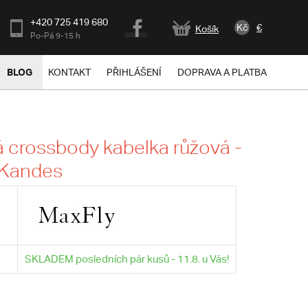
+420 725 419 680
Kč
€
Košík
Po-Pá 9-15 h
BLOG
KONTAKT
PŘIHLÁŠENÍ
DOPRAVA A PLATBA
crossbody kabelka růžová -
 Kandes
SKLADEM posledních pár kusů - 11.8. u Vás!