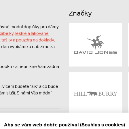
Značky
právné modní doplňky pro dámy
kabelky
,
lesklé a lakované
,
tašky a pouzdra na doklady
,
dý den vybíráme a nabízíme za
booku - a neunikne Vám žádná
, v čem budete "šik" a co bude
ám sluší. S námi Vás módní
avit kupujícímu účtenku.
ně online; v případě
Aby se vám web dobře používal (Souhlas s cookies)