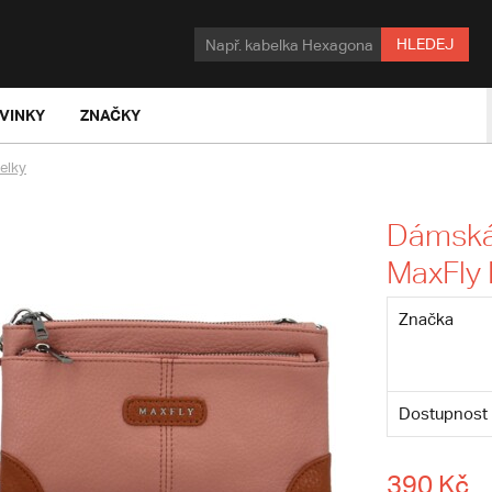
HLEDEJ
VINKY
ZNAČKY
elky
Dámská 
MaxFly
Značka
Dostupnost
390 Kč