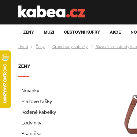
ŽENY
MUŽI
CESTOVNÍ KUFRY
AKCE
NO
Úvod
Ženy
Crossbody kabelky
Růžové crossbody kab
ŽENY
Novinky
Plážové tašky
Kožené kabelky
Ledvinky
Psaníčka