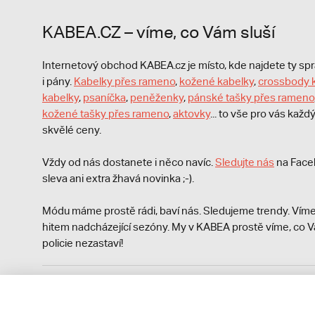
KABEA.CZ – víme, co Vám sluší
Internetový obchod KABEA.cz je místo, kde najdete ty s
i pány.
Kabelky přes rameno
,
kožené kabelky
,
crossbody 
kabelky
,
psaníčka
,
peněženky
,
pánské tašky přes rameno
kožené tašky přes rameno
,
aktovky
... to vše pro vás kaž
skvělé ceny.
Vždy od nás dostanete i něco navíc.
S
ledujte nás
na Face
sleva ani extra žhavá novinka ;-).
Módu máme prostě rádi, baví nás. Sledujeme trendy. Víme
hitem nadcházející sezóny. My v KABEA prostě víme, co V
policie nezastaví!
Podle zákona o evidenci tržeb je prodávající povinen vyst
Zároveň je povinen zaevidovat přijatou tržbu u správce da