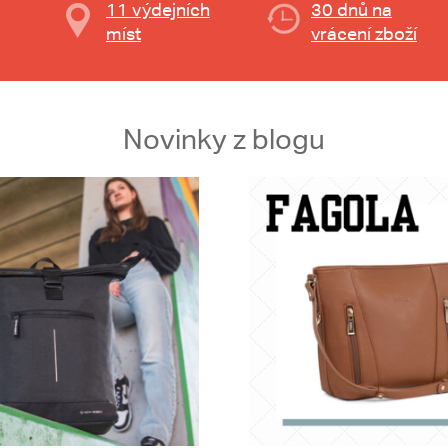
11 výdejních
30 dnů na
míst
vrácení zboží
Novinky z blogu