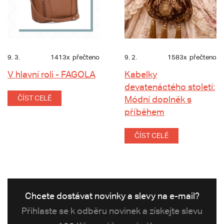
9. 3.
1413x
přečteno
9. 2.
1583x
přečteno
V hlavní roli - FAGOLA
Kabelky
devatenáctého století:
ČÍST CELÉ
Módní doplněk s
příběhem
ČÍST CELÉ
Chcete dostávat novinky a slevy na e-mail?
Přihlaste se k odběru novinek a získejte slevu