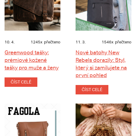
10. 4.
1245x
přečteno
11. 3.
1546x
přečteno
Greenwood tašky:
Nové batohy New
prémiové kožené
Rebels dorazily: Styl,
tašky pro muže a ženy
který si zamilujete na
první pohled
ČÍST CELÉ
ČÍST CELÉ