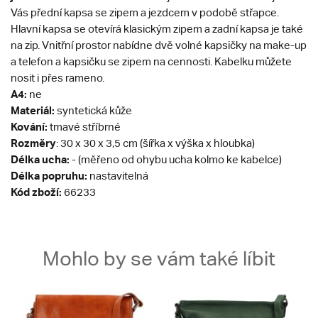
Vás přední kapsa se zipem a jezdcem v podobě střapce.
Hlavní kapsa se otevírá klasickým zipem a zadní kapsa je také
na zip. Vnitřní prostor nabídne dvě volné kapsičky na make-up
a telefon a kapsičku se zipem na cennosti. Kabelku můžete
nosit i přes rameno.
A4:
ne
Materiál:
syntetická kůže
Kování:
tmavé stříbrné
Rozměry
: 30 x 30 x 3,5 cm (šířka x výška x hloubka)
Délka ucha:
- (měřeno od ohybu ucha kolmo ke kabelce)
Délka popruhu:
nastavitelná
Kód zboží:
66233
Mohlo by se vám také líbit