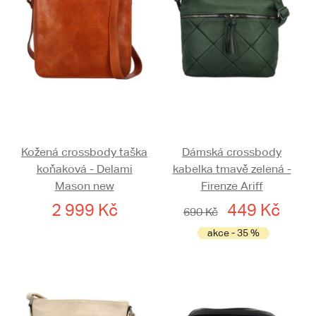
Kožená crossbody taška
Dámská crossbody
koňaková - Delami
kabelka tmavě zelená -
Mason new
Firenze Ariff
2 999 Kč
449 Kč
690 Kč
akce - 35 %