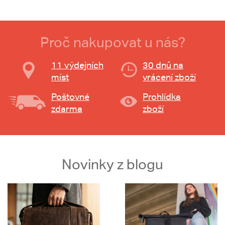
Proč nakupovat u nás?
11 výdejních
30 dnů na
míst
vrácení zboží
Poštovné
Prohlídka
zdarma
zboží
Novinky z blogu