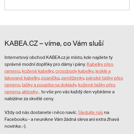
KABEA.CZ – víme, co Vám sluší
Internetový obchod KABEA.cz je místo, kde najdete ty
správné modní doplňky pro dámy i pány.
Kabelky přes
rameno
,
kožené kabelky
,
crossbody kabelky
,
lesklé a
lakované kabelky
,
psaníčka
,
peněženky
,
pánské tašky přes
rameno
,
tašky a pouzdra na doklady
,
kožené tašky přes
rameno
,
aktovky
... to vše pro vás každý den vybíráme a
nabízíme za skvělé ceny.
Vždy od nás dostanete i něco navíc.
S
ledujte nás
na
Facebooku - a neunikne Vám žádná sleva ani extra žhavá
novinka ;-).